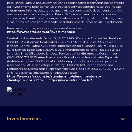
pelo Banco Safra, e não devem ser consideradas como recomendação de crédito
ou investimento pelo Banco. Os produtos e serviços contidos nesta página são
meramente informativos, sendo que a efetiva contratação dependerá da prévia
análise cadastral e aprovação do Banco Safra e abertura da conta corrente,
conforme aplicável. Esta instituição é aderente ao Código Anbima de regulação
e melhores práticas para atividade de distribuição de produtos de investimento.
Para mais informações sobre investimentos, acesse:
https://www.safra.com.br/investimentos/
Central de Atendimento Safra: 55 (11) 3253 4455 (Capital e Grande São Paulo) e
0300 105 1234 (Demais localidades) - De 2ª a 6ª feira, das 8h às 21h30, exceto
feriados. Central SafraPay / Pessoa Jurídica: Capital e Grande São Paulo (11) 3175-
8248 Demais Localidades 0300 015 7575 Atendimento personalizado, de 2ª a 6
feira, das 8h às 21h, exceto feriados. Serviço de Atendimento ao Consumidor
(SAC): 0800 772 5755. Atendimento aos Portadores de Necessidades Especiais
Auditivas e de Fala: 0800 772 4136. 24 horas por dia Ouvidoria (caso já tenha
recorrido ao SAC e não esteja satisfeito): 0800 770 1236. Atendimento aos
Portadores de Necessidades Especiais Auditivas e de Fala: 0800 727 7555 - De 2ª a
6ª feira, das 9h às 18h, exceto feriados. Ou acesse
https://www.safra.com.br/atendimento/atendimento-ao-
cliente/ouvidoria.htm
ou
https://www.safra.com.br/
Investimentos
Portfólio de investimentos