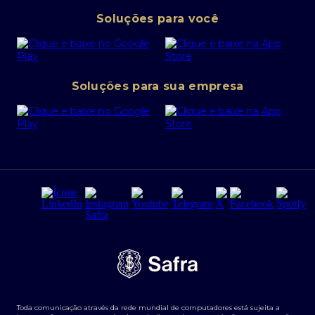
Pessoa Jurídica
Operações Financeiras
Canal de denúncias
Soluções para você
Abra sua conta PJ
Política de Investimentos Pessoais
SafraPay
Política de Segurança Cibernética
Conta corrente PJ
Portal da Privacidade
Soluções para sua empresa
Cartão Safra Empresas
PRSAC
Empréstimo e financiamentos PJ
Regras e Parâmetros de Atuação Banco Safra
Seguros para empresas
Relações com investidores
Derivativos
Remuneração Diferenciada FEE BASED
Agronegócios
Segurança da Informação
Tarifas e serviços Pessoa Física
Termos de Uso
Transparência de remuneração
Guia de Classificação de Natureza Cambial
Toda comunicação através da rede mundial de computadores está sujeita a