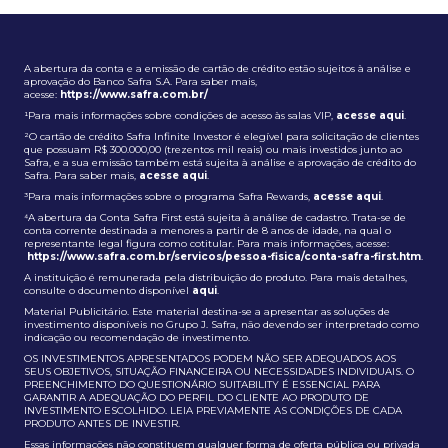
A abertura da conta e a emissão de cartão de crédito estão sujeitos à análise e
aprovação do Banco Safra S.A. Para saber mais,
acesse:
https://www.safra.com.br/
¹Para mais informações sobre condições de acesso às salas VIP,
acesse aqui
.
²O cartão de crédito Safra Infinite Investor é elegível para solicitação de clientes
que possuam R$ 300.000,00 (trezentos mil reais) ou mais investidos junto ao
Safra, e a sua emissão também está sujeita à análise e aprovação de crédito do
Safra. Para saber mais,
acesse aqui
.
³Para mais informações sobre o programa Safra Rewards,
acesse aqui
.
⁴A abertura da Conta Safra First está sujeita à análise de cadastro. Trata-se de
conta corrente destinada a menores a partir de 8 anos de idade, na qual o
representante legal figura como cotitular. Para mais informações, acesse:
https://www.safra.com.br/servicos/pessoa-fisica/conta-safra-first.htm
.
A instituição é remunerada pela distribuição do produto. Para mais detalhes,
consulte o documento disponível
aqui
.
Material Publicitário. Este material destina-se a apresentar as soluções de
investimento disponíveis no Grupo J. Safra, não devendo ser interpretado como
indicação ou recomendação de investimento.
OS INVESTIMENTOS APRESENTADOS PODEM NÃO SER ADEQUADOS AOS
SEUS OBJETIVOS, SITUAÇÃO FINANCEIRA OU NECESSIDADES INDIVIDUAIS. O
PREENCHIMENTO DO QUESTIONÁRIO SUITABILITY É ESSENCIAL PARA
GARANTIR A ADEQUAÇÃO DO PERFIL DO CLIENTE AO PRODUTO DE
INVESTIMENTO ESCOLHIDO. LEIA PREVIAMENTE AS CONDIÇÕES DE CADA
PRODUTO ANTES DE INVESTIR.
Essas informações não constituem qualquer forma de oferta pública ou privada