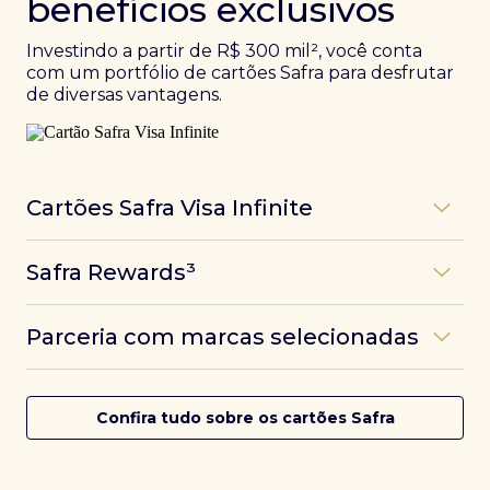
benefícios exclusivos
Investindo a partir de R$ 300 mil², você conta
com um portfólio de cartões Safra para desfrutar
de diversas vantagens.
Cartões Safra Visa Infinite
Os
cartões de crédito Infinite do Safra
unem
Safra Rewards³
experiências refinadas a benefícios únicos, como
até 3 pontos por dólar gasto, além de parcerias e
Programa de pontos dos cartões Safra com uma
benefícios exclusivos da bandeira Visa.
Parceria com marcas selecionadas
das melhores pontuações do mercado.
Com o
Safra Visa Infinite Investor
, você
converte seus investimentos em limite no cartão e
Desfrute de experiências únicas com as parcerias dos
Saiba mais
conta com acesso a mais de 1.400 salas VIP Dragon
cartões Safra.
Confira tudo sobre os cartões Safra
Pass ao redor do mundo.
Saiba mais