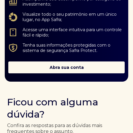
investimento;
Visualize todo o seu patrimônio em um único
lugar, no App Safra;
Acesse uma interface intuitiva para um controle
fácil e rápido;
Tenha suas informações protegidas com o
sistema de segurança Safra Protect.
Abra sua conta
Ficou com alguma
dúvida?
Confira as respostas para as dúvidas mais
frequentes sobre o assunto.