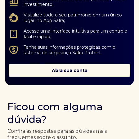
investimento;
Visualize todo o seu patrimônio em um único
lugar, no App Safra;
Acesse uma interface intuitiva para um controle
fácil e rápido;
Tenha suas informações protegidas com o
sistema de segurança Safra Protect.
Abra sua conta
Ficou com alguma
dúvida?
Confira as respostas para as dúvidas mais
frequentes sobre o assunto.