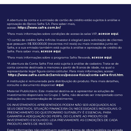
A abertura da conta e a emissão de cartão de crédito estão sujeitos à análise e
aprovação do Banco Safra S.A. Para saber mais,
acesse:
https://www.safra.com.br/
¹Para mais informações sobre condições de acesso às salas VIP,
acesse aqui
.
²O cartão de crédito Safra Infinite Investor é elegível para solicitação de clientes
que possuam R$ 300.000,00 (trezentos mil reais) ou mais investidos junto ao
Safra, e a sua emissão também está sujeita à análise e aprovação de crédito do
Safra. Para saber mais,
acesse aqui
.
³Para mais informações sobre o programa Safra Rewards,
acesse aqui
.
⁴A abertura da Conta Safra First está sujeita à análise de cadastro. Trata-se de
conta corrente destinada a menores a partir de 8 anos de idade, na qual o
representante legal figura como cotitular. Para mais informações, acesse:
https://www.safra.com.br/servicos/pessoa-fisica/conta-safra-first.htm
.
A instituição é remunerada pela distribuição do produto. Para mais detalhes,
consulte o documento disponível
aqui
.
Material Publicitário. Este material destina-se a apresentar as soluções de
investimento disponíveis no Grupo J. Safra, não devendo ser interpretado como
indicação ou recomendação de investimento.
OS INVESTIMENTOS APRESENTADOS PODEM NÃO SER ADEQUADOS AOS
SEUS OBJETIVOS, SITUAÇÃO FINANCEIRA OU NECESSIDADES INDIVIDUAIS. O
PREENCHIMENTO DO QUESTIONÁRIO SUITABILITY É ESSENCIAL PARA
GARANTIR A ADEQUAÇÃO DO PERFIL DO CLIENTE AO PRODUTO DE
INVESTIMENTO ESCOLHIDO. LEIA PREVIAMENTE AS CONDIÇÕES DE CADA
PRODUTO ANTES DE INVESTIR.
Essas informações não constituem qualquer forma de oferta pública ou privada