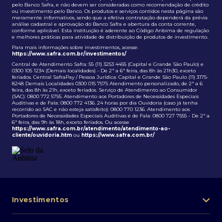
pelo Banco Safra, e não devem ser consideradas como recomendação de crédito
ou investimento pelo Banco. Os produtos e serviços contidos nesta página são
meramente informativos, sendo que a efetiva contratação dependerá da prévia
análise cadastral e aprovação do Banco Safra e abertura da conta corrente,
conforme aplicável. Esta instituição é aderente ao Código Anbima de regulação
e melhores práticas para atividade de distribuição de produtos de investimento.
Para mais informações sobre investimentos, acesse:
https://www.safra.com.br/investimentos/
Central de Atendimento Safra: 55 (11) 3253 4455 (Capital e Grande São Paulo) e
0300 105 1234 (Demais localidades) - De 2ª a 6ª feira, das 8h às 21h30, exceto
feriados. Central SafraPay / Pessoa Jurídica: Capital e Grande São Paulo (11) 3175-
8248 Demais Localidades 0300 015 7575 Atendimento personalizado, de 2ª a 6
feira, das 8h às 21h, exceto feriados. Serviço de Atendimento ao Consumidor
(SAC): 0800 772 5755. Atendimento aos Portadores de Necessidades Especiais
Auditivas e de Fala: 0800 772 4136. 24 horas por dia Ouvidoria (caso já tenha
recorrido ao SAC e não esteja satisfeito): 0800 770 1236. Atendimento aos
Portadores de Necessidades Especiais Auditivas e de Fala: 0800 727 7555 - De 2ª a
6ª feira, das 9h às 18h, exceto feriados. Ou acesse
https://www.safra.com.br/atendimento/atendimento-ao-
cliente/ouvidoria.htm
ou
https://www.safra.com.br/
Investimentos
Portfólio de investimentos