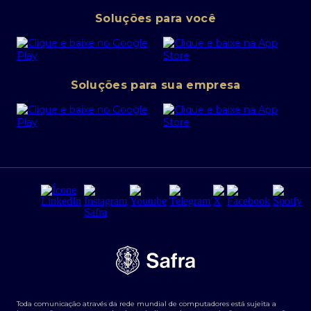
Pessoa Jurídica
Operações Financeiras
Canal de denúncias
Soluções para você
Abra sua conta PJ
Política de Investimentos Pessoais
SafraPay
Política de Segurança Cibernética
Conta corrente PJ
Portal da Privacidade
Soluções para sua empresa
Cartão Safra Empresas
PRSAC
Empréstimo e financiamentos PJ
Regras e Parâmetros de Atuação Banco Safra
Seguros para empresas
Relações com investidores
Derivativos
Remuneração Diferenciada FEE BASED
Agronegócios
Segurança da Informação
Tarifas e serviços Pessoa Física
Termos de Uso
Transparência de remuneração
Guia de Classificação de Natureza Cambial
Toda comunicação através da rede mundial de computadores está sujeita a