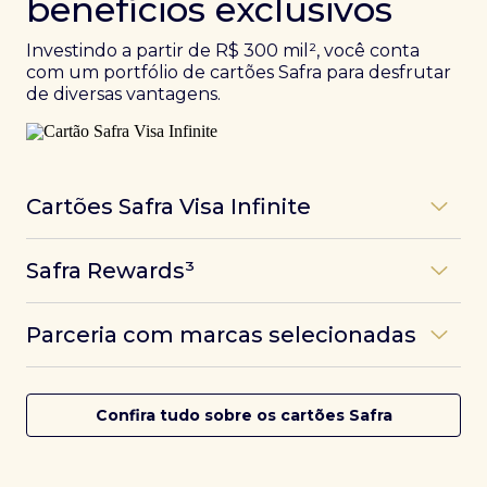
benefícios exclusivos
Investindo a partir de R$ 300 mil², você conta
com um portfólio de cartões Safra para desfrutar
de diversas vantagens.
Cartões Safra Visa Infinite
Os
cartões de crédito Infinite do Safra
unem
Safra Rewards³
experiências refinadas a benefícios únicos, como
até 3 pontos por dólar gasto, além de parcerias e
Programa de pontos dos cartões Safra com uma
benefícios exclusivos da bandeira Visa.
Parceria com marcas selecionadas
das melhores pontuações do mercado.
Com o
Safra Visa Infinite Investor
, você
converte seus investimentos em limite no cartão e
Desfrute de experiências únicas com as parcerias dos
Saiba mais
conta com acesso a mais de 1.400 salas VIP Dragon
cartões Safra.
Confira tudo sobre os cartões Safra
Pass ao redor do mundo.
Saiba mais