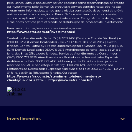
pelo Banco Safra, e não devem ser consideradas como recomendação de crédito
ou investimento pelo Banco. Os produtos e serviços contidos nesta página são
meramente informativos, sendo que a efetiva contratação dependerá da prévia
análise cadastral e aprovação do Banco Safra e abertura da conta corrente,
conforme aplicável. Esta instituição é aderente ao Código Anbima de regulação
e melhores práticas para atividade de distribuição de produtos de investimento.
Para mais informações sobre investimentos, acesse:
https://www.safra.com.br/investimentos/
Central de Atendimento Safra: 55 (11) 3253 4455 (Capital e Grande São Paulo) e
0300 105 1234 (Demais localidades) - De 2ª a 6ª feira, das 8h às 21h30, exceto
feriados. Central SafraPay / Pessoa Jurídica: Capital e Grande São Paulo (11) 3175-
8248 Demais Localidades 0300 015 7575 Atendimento personalizado, de 2ª a 6
feira, das 8h às 21h, exceto feriados. Serviço de Atendimento ao Consumidor
(SAC): 0800 772 5755. Atendimento aos Portadores de Necessidades Especiais
Auditivas e de Fala: 0800 772 4136. 24 horas por dia Ouvidoria (caso já tenha
recorrido ao SAC e não esteja satisfeito): 0800 770 1236. Atendimento aos
Portadores de Necessidades Especiais Auditivas e de Fala: 0800 727 7555 - De 2ª a
6ª feira, das 9h às 18h, exceto feriados. Ou acesse
https://www.safra.com.br/atendimento/atendimento-ao-
cliente/ouvidoria.htm
ou
https://www.safra.com.br/
Investimentos
Portfólio de investimentos