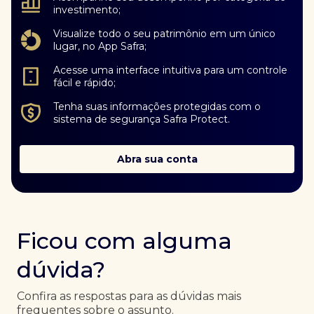
investimento;
Visualize todo o seu patrimônio em um único
lugar, no App Safra;
Acesse uma interface intuitiva para um controle
fácil e rápido;
Tenha suas informações protegidas com o
sistema de segurança Safra Protect.
Abra sua conta
Ficou com alguma
dúvida?
Confira as respostas para as dúvidas mais
frequentes sobre o assunto.