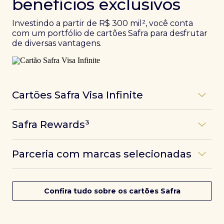
benefícios exclusivos
Investindo a partir de R$ 300 mil², você conta
com um portfólio de cartões Safra para desfrutar
de diversas vantagens.
Cartões Safra Visa Infinite
Os
cartões de crédito Infinite do Safra
unem
Safra Rewards³
experiências refinadas a benefícios únicos, como
até 3 pontos por dólar gasto, além de parcerias e
Programa de pontos dos cartões Safra com uma
benefícios exclusivos da bandeira Visa.
Parceria com marcas selecionadas
das melhores pontuações do mercado.
Com o
Safra Visa Infinite Investor
, você
converte seus investimentos em limite no cartão e
Desfrute de experiências únicas com as parcerias dos
Saiba mais
conta com acesso a mais de 1.400 salas VIP Dragon
cartões Safra.
Confira tudo sobre os cartões Safra
Pass ao redor do mundo.
Saiba mais