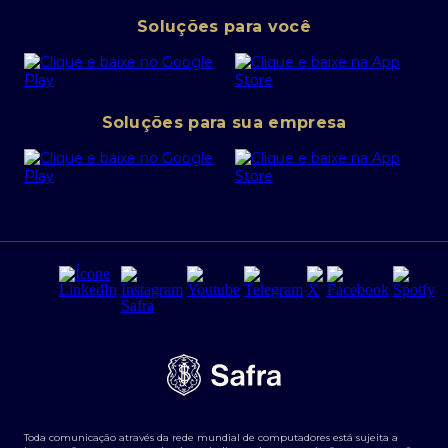
Pessoa Jurídica
Operações Financeiras
Canal de denúncias
Soluções para você
Abra sua conta PJ
Política de Investimentos Pessoais
SafraPay
Política de Segurança Cibernética
Conta corrente PJ
Portal da Privacidade
Soluções para sua empresa
Cartão Safra Empresas
PRSAC
Empréstimo e financiamentos PJ
Regras e Parâmetros de Atuação Banco Safra
Seguros para empresas
Relações com investidores
Derivativos
Remuneração Diferenciada FEE BASED
Agronegócios
Segurança da Informação
Tarifas e serviços Pessoa Física
Termos de Uso
Transparência de remuneração
Guia de Classificação de Natureza Cambial
Toda comunicação através da rede mundial de computadores está sujeita a