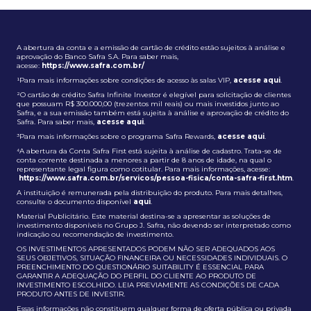
A abertura da conta e a emissão de cartão de crédito estão sujeitos à análise e
aprovação do Banco Safra S.A. Para saber mais,
acesse:
https://www.safra.com.br/
¹Para mais informações sobre condições de acesso às salas VIP,
acesse aqui
.
²O cartão de crédito Safra Infinite Investor é elegível para solicitação de clientes
que possuam R$ 300.000,00 (trezentos mil reais) ou mais investidos junto ao
Safra, e a sua emissão também está sujeita à análise e aprovação de crédito do
Safra. Para saber mais,
acesse aqui
.
³Para mais informações sobre o programa Safra Rewards,
acesse aqui
.
⁴A abertura da Conta Safra First está sujeita à análise de cadastro. Trata-se de
conta corrente destinada a menores a partir de 8 anos de idade, na qual o
representante legal figura como cotitular. Para mais informações, acesse:
https://www.safra.com.br/servicos/pessoa-fisica/conta-safra-first.htm
.
A instituição é remunerada pela distribuição do produto. Para mais detalhes,
consulte o documento disponível
aqui
.
Material Publicitário. Este material destina-se a apresentar as soluções de
investimento disponíveis no Grupo J. Safra, não devendo ser interpretado como
indicação ou recomendação de investimento.
OS INVESTIMENTOS APRESENTADOS PODEM NÃO SER ADEQUADOS AOS
SEUS OBJETIVOS, SITUAÇÃO FINANCEIRA OU NECESSIDADES INDIVIDUAIS. O
PREENCHIMENTO DO QUESTIONÁRIO SUITABILITY É ESSENCIAL PARA
GARANTIR A ADEQUAÇÃO DO PERFIL DO CLIENTE AO PRODUTO DE
INVESTIMENTO ESCOLHIDO. LEIA PREVIAMENTE AS CONDIÇÕES DE CADA
PRODUTO ANTES DE INVESTIR.
Essas informações não constituem qualquer forma de oferta pública ou privada