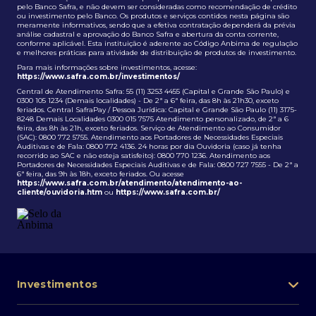
pelo Banco Safra, e não devem ser consideradas como recomendação de crédito
ou investimento pelo Banco. Os produtos e serviços contidos nesta página são
meramente informativos, sendo que a efetiva contratação dependerá da prévia
análise cadastral e aprovação do Banco Safra e abertura da conta corrente,
conforme aplicável. Esta instituição é aderente ao Código Anbima de regulação
e melhores práticas para atividade de distribuição de produtos de investimento.
Para mais informações sobre investimentos, acesse:
https://www.safra.com.br/investimentos/
Central de Atendimento Safra: 55 (11) 3253 4455 (Capital e Grande São Paulo) e
0300 105 1234 (Demais localidades) - De 2ª a 6ª feira, das 8h às 21h30, exceto
feriados. Central SafraPay / Pessoa Jurídica: Capital e Grande São Paulo (11) 3175-
8248 Demais Localidades 0300 015 7575 Atendimento personalizado, de 2ª a 6
feira, das 8h às 21h, exceto feriados. Serviço de Atendimento ao Consumidor
(SAC): 0800 772 5755. Atendimento aos Portadores de Necessidades Especiais
Auditivas e de Fala: 0800 772 4136. 24 horas por dia Ouvidoria (caso já tenha
recorrido ao SAC e não esteja satisfeito): 0800 770 1236. Atendimento aos
Portadores de Necessidades Especiais Auditivas e de Fala: 0800 727 7555 - De 2ª a
6ª feira, das 9h às 18h, exceto feriados. Ou acesse
https://www.safra.com.br/atendimento/atendimento-ao-
cliente/ouvidoria.htm
ou
https://www.safra.com.br/
Investimentos
Portfólio de investimentos