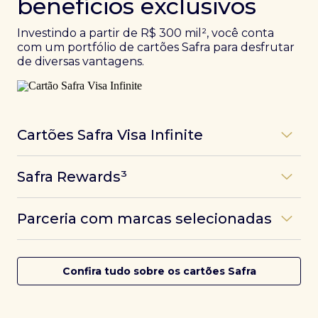
benefícios exclusivos
Investindo a partir de R$ 300 mil², você conta
com um portfólio de cartões Safra para desfrutar
de diversas vantagens.
Cartões Safra Visa Infinite
Os
cartões de crédito Infinite do Safra
unem
Safra Rewards³
experiências refinadas a benefícios únicos, como
até 3 pontos por dólar gasto, além de parcerias e
Programa de pontos dos cartões Safra com uma
benefícios exclusivos da bandeira Visa.
Parceria com marcas selecionadas
das melhores pontuações do mercado.
Com o
Safra Visa Infinite Investor
, você
converte seus investimentos em limite no cartão e
Desfrute de experiências únicas com as parcerias dos
Saiba mais
conta com acesso a mais de 1.400 salas VIP Dragon
cartões Safra.
Confira tudo sobre os cartões Safra
Pass ao redor do mundo.
Saiba mais