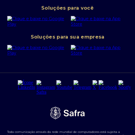
Pessoa Jurídica
Operações Financeiras
Canal de denúncias
Soluções para você
Abra sua conta PJ
Política de Investimentos Pessoais
SafraPay
Política de Segurança Cibernética
Conta corrente PJ
Portal da Privacidade
Soluções para sua empresa
Cartão Safra Empresas
PRSAC
Empréstimo e financiamentos PJ
Regras e Parâmetros de Atuação Banco Safra
Seguros para empresas
Relações com investidores
Derivativos
Remuneração Diferenciada FEE BASED
Agronegócios
Segurança da Informação
Tarifas e serviços Pessoa Física
Termos de Uso
Transparência de remuneração
Guia de Classificação de Natureza Cambial
Toda comunicação através da rede mundial de computadores está sujeita a