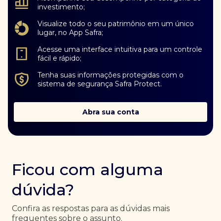
investimento;
Visualize todo o seu patrimônio em um único
lugar, no App Safra;
Acesse uma interface intuitiva para um controle
fácil e rápido;
Tenha suas informações protegidas com o
sistema de segurança Safra Protect.
Abra sua conta
Ficou com alguma
dúvida?
Confira as respostas para as dúvidas mais
frequentes sobre o assunto.