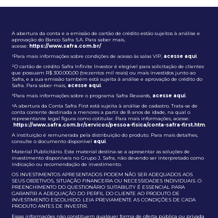
A abertura da conta e a emissão de cartão de crédito estão sujeitos à análise e
aprovação do Banco Safra S.A. Para saber mais,
acesse:
https://www.safra.com.br/
¹Para mais informações sobre condições de acesso às salas VIP,
acesse aqui
.
²O cartão de crédito Safra Infinite Investor é elegível para solicitação de clientes
que possuam R$ 300.000,00 (trezentos mil reais) ou mais investidos junto ao
Safra, e a sua emissão também está sujeita à análise e aprovação de crédito do
Safra. Para saber mais,
acesse aqui
.
³Para mais informações sobre o programa Safra Rewards,
acesse aqui
.
⁴A abertura da Conta Safra First está sujeita à análise de cadastro. Trata-se de
conta corrente destinada a menores a partir de 8 anos de idade, na qual o
representante legal figura como cotitular. Para mais informações, acesse:
https://www.safra.com.br/servicos/pessoa-fisica/conta-safra-first.htm
.
A instituição é remunerada pela distribuição do produto. Para mais detalhes,
consulte o documento disponível
aqui
.
Material Publicitário. Este material destina-se a apresentar as soluções de
investimento disponíveis no Grupo J. Safra, não devendo ser interpretado como
indicação ou recomendação de investimento.
OS INVESTIMENTOS APRESENTADOS PODEM NÃO SER ADEQUADOS AOS
SEUS OBJETIVOS, SITUAÇÃO FINANCEIRA OU NECESSIDADES INDIVIDUAIS. O
PREENCHIMENTO DO QUESTIONÁRIO SUITABILITY É ESSENCIAL PARA
GARANTIR A ADEQUAÇÃO DO PERFIL DO CLIENTE AO PRODUTO DE
INVESTIMENTO ESCOLHIDO. LEIA PREVIAMENTE AS CONDIÇÕES DE CADA
PRODUTO ANTES DE INVESTIR.
Essas informações não constituem qualquer forma de oferta pública ou privada