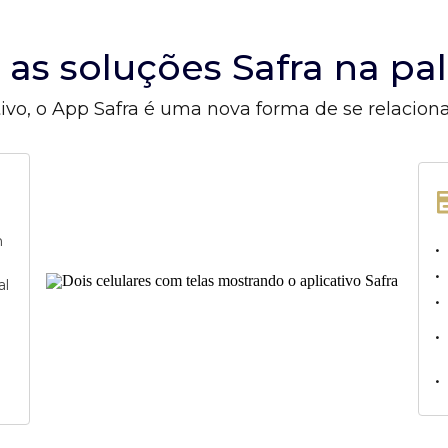
s as soluções Safra na p
ivo, o App Safra é uma nova forma de se relacion
m
•
•
al
•
•
•