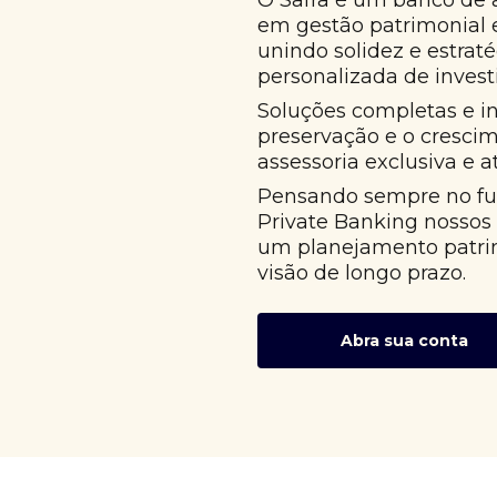
O Safra é um banco de 
em gestão patrimonial
unindo solidez e estrat
personalizada de invest
Soluções completas e i
preservação e o cresci
assessoria exclusiva e 
Pensando sempre no fut
Private Banking nossos
um planejamento patri
visão de longo prazo.
Abra sua conta