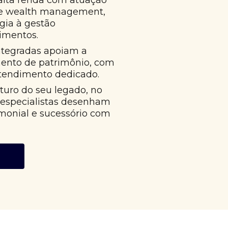
alta renda com atuação
 e wealth management,
égia à gestão
imentos.
ntegradas apoiam a
mento de patrimônio, com
atendimento dedicado.
uro do seu legado, no
 especialistas desenham
monial e sucessório com