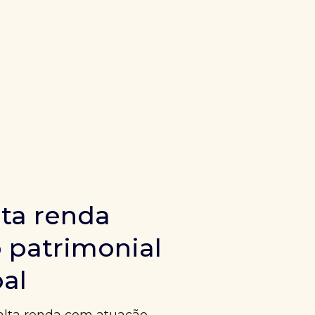
ta renda
 patrimonial
bal