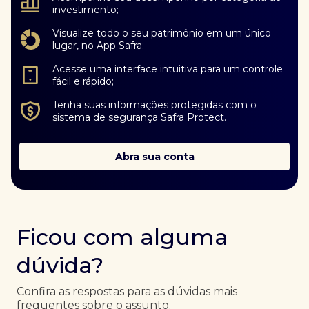
investimento;
Visualize todo o seu patrimônio em um único
lugar, no App Safra;
Acesse uma interface intuitiva para um controle
fácil e rápido;
Tenha suas informações protegidas com o
sistema de segurança Safra Protect.
Abra sua conta
Ficou com alguma
dúvida?
Confira as respostas para as dúvidas mais
frequentes sobre o assunto.