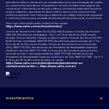
pelo Banco Safra, e não devem ser consideradas como recomendação de crédito
ou investimento pelo Banco. Os produtos e serviços contidos nesta página são
meramente informativos, sendo que a efetiva contratação dependerá da prévia
análise cadastral e aprovação do Banco Safra e abertura da conta corrente,
conforme aplicável. Esta instituição é aderente ao Código Anbima de regulação
e melhores práticas para atividade de distribuição de produtos de investimento.
Para mais informações sobre investimentos, acesse:
https://www.safra.com.br/investimentos/
Central de Atendimento Safra: 55 (11) 3253 4455 (Capital e Grande São Paulo) e
0300 105 1234 (Demais localidades) - De 2ª a 6ª feira, das 8h às 21h30, exceto
feriados. Central SafraPay / Pessoa Jurídica: Capital e Grande São Paulo (11) 3175-
8248 Demais Localidades 0300 015 7575 Atendimento personalizado, de 2ª a 6
feira, das 8h às 21h, exceto feriados. Serviço de Atendimento ao Consumidor
(SAC): 0800 772 5755. Atendimento aos Portadores de Necessidades Especiais
Auditivas e de Fala: 0800 772 4136. 24 horas por dia Ouvidoria (caso já tenha
recorrido ao SAC e não esteja satisfeito): 0800 770 1236. Atendimento aos
Portadores de Necessidades Especiais Auditivas e de Fala: 0800 727 7555 - De 2ª a
6ª feira, das 9h às 18h, exceto feriados. Ou acesse
https://www.safra.com.br/atendimento/atendimento-ao-
cliente/ouvidoria.htm
ou
https://www.safra.com.br/
Investimentos
Portfólio de investimentos