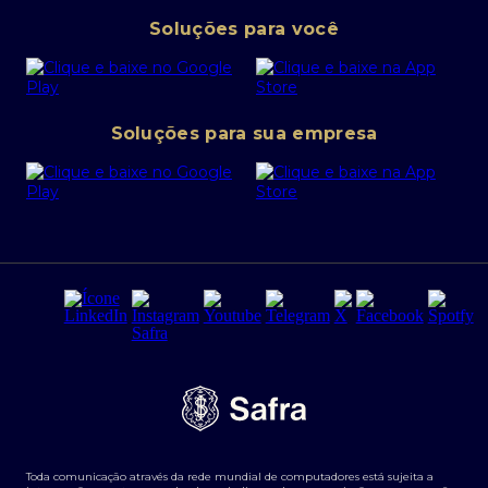
Pessoa Jurídica
Operações Financeiras
Canal de denúncias
Soluções para você
Abra sua conta PJ
Política de Investimentos Pessoais
SafraPay
Política de Segurança Cibernética
Conta corrente PJ
Portal da Privacidade
Soluções para sua empresa
Cartão Safra Empresas
PRSAC
Empréstimo e financiamentos PJ
Regras e Parâmetros de Atuação Banco Safra
Seguros para empresas
Relações com investidores
Derivativos
Remuneração Diferenciada FEE BASED
Agronegócios
Segurança da Informação
Tarifas e serviços Pessoa Física
Termos de Uso
Transparência de remuneração
Guia de Classificação de Natureza Cambial
Toda comunicação através da rede mundial de computadores está sujeita a