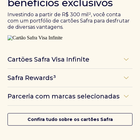
benefícios exclusivos
Investindo a partir de R$ 300 mil², você conta
com um portfólio de cartões Safra para desfrutar
de diversas vantagens.
Cartões Safra Visa Infinite
Os
cartões de crédito Infinite do Safra
unem
Safra Rewards³
experiências refinadas a benefícios únicos, como
até 3 pontos por dólar gasto, além de parcerias e
Programa de pontos dos cartões Safra com uma
benefícios exclusivos da bandeira Visa.
Parceria com marcas selecionadas
das melhores pontuações do mercado.
Com o
Safra Visa Infinite Investor
, você
converte seus investimentos em limite no cartão e
Desfrute de experiências únicas com as parcerias dos
Saiba mais
conta com acesso a mais de 1.400 salas VIP Dragon
cartões Safra.
Confira tudo sobre os cartões Safra
Pass ao redor do mundo.
Saiba mais