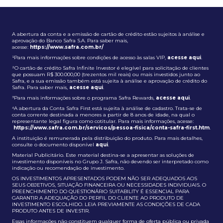
A abertura da conta e a emissão de cartão de crédito estão sujeitos à análise e
aprovação do Banco Safra S.A. Para saber mais,
acesse:
https://www.safra.com.br/
¹Para mais informações sobre condições de acesso às salas VIP,
acesse aqui
.
²O cartão de crédito Safra Infinite Investor é elegível para solicitação de clientes
que possuam R$ 300.000,00 (trezentos mil reais) ou mais investidos junto ao
Safra, e a sua emissão também está sujeita à análise e aprovação de crédito do
Safra. Para saber mais,
acesse aqui
.
³Para mais informações sobre o programa Safra Rewards,
acesse aqui
.
⁴A abertura da Conta Safra First está sujeita à análise de cadastro. Trata-se de
conta corrente destinada a menores a partir de 8 anos de idade, na qual o
representante legal figura como cotitular. Para mais informações, acesse:
https://www.safra.com.br/servicos/pessoa-fisica/conta-safra-first.htm
.
A instituição é remunerada pela distribuição do produto. Para mais detalhes,
consulte o documento disponível
aqui
.
Material Publicitário. Este material destina-se a apresentar as soluções de
investimento disponíveis no Grupo J. Safra, não devendo ser interpretado como
indicação ou recomendação de investimento.
OS INVESTIMENTOS APRESENTADOS PODEM NÃO SER ADEQUADOS AOS
SEUS OBJETIVOS, SITUAÇÃO FINANCEIRA OU NECESSIDADES INDIVIDUAIS. O
PREENCHIMENTO DO QUESTIONÁRIO SUITABILITY É ESSENCIAL PARA
GARANTIR A ADEQUAÇÃO DO PERFIL DO CLIENTE AO PRODUTO DE
INVESTIMENTO ESCOLHIDO. LEIA PREVIAMENTE AS CONDIÇÕES DE CADA
PRODUTO ANTES DE INVESTIR.
Essas informações não constituem qualquer forma de oferta pública ou privada