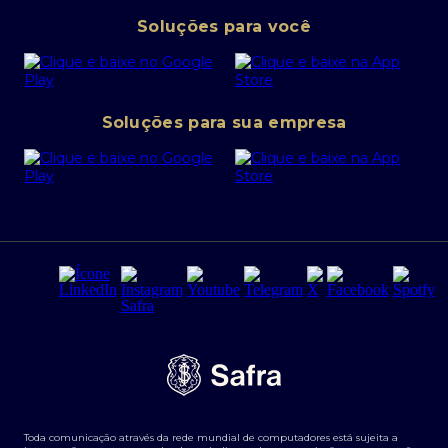
Pessoa Jurídica
Operações Financeiras
Canal de denúncias
Soluções para você
Abra sua conta PJ
Política de Investimentos Pessoais
SafraPay
Política de Segurança Cibernética
Conta corrente PJ
Portal da Privacidade
Soluções para sua empresa
Cartão Safra Empresas
PRSAC
Empréstimo e financiamentos PJ
Regras e Parâmetros de Atuação Banco Safra
Seguros para empresas
Relações com investidores
Derivativos
Remuneração Diferenciada FEE BASED
Agronegócios
Segurança da Informação
Tarifas e serviços Pessoa Física
Termos de Uso
Transparência de remuneração
Guia de Classificação de Natureza Cambial
Toda comunicação através da rede mundial de computadores está sujeita a