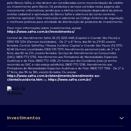
pelo Banco Safra, e não devem ser consideradas como recomendação de crédito
ou investimento pelo Banco. Os produtos e serviços contidos nesta página são
meramente informativos, sendo que a efetiva contratação dependerá da prévia
análise cadastral e aprovação do Banco Safra e abertura da conta corrente,
conforme aplicável. Esta instituição é aderente ao Código Anbima de regulação
e melhores práticas para atividade de distribuição de produtos de investimento.
Para mais informações sobre investimentos, acesse:
https://www.safra.com.br/investimentos/
Central de Atendimento Safra: 55 (11) 3253 4455 (Capital e Grande São Paulo) e
0300 105 1234 (Demais localidades) - De 2ª a 6ª feira, das 8h às 21h30, exceto
feriados. Central SafraPay / Pessoa Jurídica: Capital e Grande São Paulo (11) 3175-
8248 Demais Localidades 0300 015 7575 Atendimento personalizado, de 2ª a 6
feira, das 8h às 21h, exceto feriados. Serviço de Atendimento ao Consumidor
(SAC): 0800 772 5755. Atendimento aos Portadores de Necessidades Especiais
Auditivas e de Fala: 0800 772 4136. 24 horas por dia Ouvidoria (caso já tenha
recorrido ao SAC e não esteja satisfeito): 0800 770 1236. Atendimento aos
Portadores de Necessidades Especiais Auditivas e de Fala: 0800 727 7555 - De 2ª a
6ª feira, das 9h às 18h, exceto feriados. Ou acesse
https://www.safra.com.br/atendimento/atendimento-ao-
cliente/ouvidoria.htm
ou
https://www.safra.com.br/
Investimentos
Portfólio de investimentos