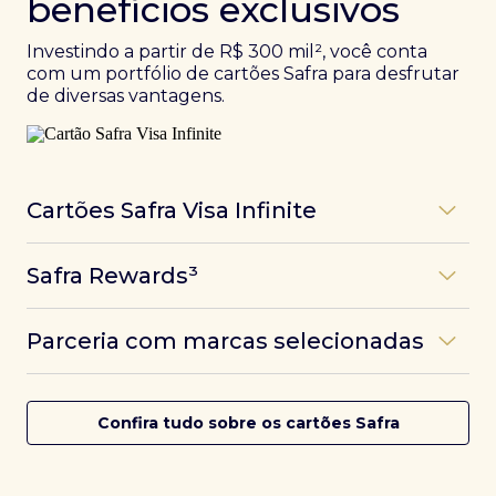
benefícios exclusivos
Investindo a partir de R$ 300 mil², você conta
com um portfólio de cartões Safra para desfrutar
de diversas vantagens.
Cartões Safra Visa Infinite
Os
cartões de crédito Infinite do Safra
unem
Safra Rewards³
experiências refinadas a benefícios únicos, como
até 3 pontos por dólar gasto, além de parcerias e
Programa de pontos dos cartões Safra com uma
benefícios exclusivos da bandeira Visa.
Parceria com marcas selecionadas
das melhores pontuações do mercado.
Com o
Safra Visa Infinite Investor
, você
converte seus investimentos em limite no cartão e
Desfrute de experiências únicas com as parcerias dos
Saiba mais
conta com acesso a mais de 1.400 salas VIP Dragon
cartões Safra.
Confira tudo sobre os cartões Safra
Pass ao redor do mundo.
Saiba mais