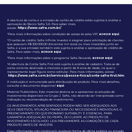
A abertura da conta e a emissão de cartão de crédito estão sujeitos à análise e
aprovação do Banco Safra S.A. Para saber mais,
acesse:
https://www.safra.com.br/
¹Para mais informações sobre condições de acesso às salas VIP,
acesse aqui
.
²O cartão de crédito Safra Infinite Investor é elegível para solicitação de clientes
que possuam R$ 300.000,00 (trezentos mil reais) ou mais investidos junto ao
Safra, e a sua emissão também está sujeita à análise e aprovação de crédito do
Safra. Para saber mais,
acesse aqui
.
³Para mais informações sobre o programa Safra Rewards,
acesse aqui
.
⁴A abertura da Conta Safra First está sujeita à análise de cadastro. Trata-se de
conta corrente destinada a menores a partir de 8 anos de idade, na qual o
representante legal figura como cotitular. Para mais informações, acesse:
https://www.safra.com.br/servicos/pessoa-fisica/conta-safra-first.htm
.
A instituição é remunerada pela distribuição do produto. Para mais detalhes,
consulte o documento disponível
aqui
.
Material Publicitário. Este material destina-se a apresentar as soluções de
investimento disponíveis no Grupo J. Safra, não devendo ser interpretado como
indicação ou recomendação de investimento.
OS INVESTIMENTOS APRESENTADOS PODEM NÃO SER ADEQUADOS AOS
SEUS OBJETIVOS, SITUAÇÃO FINANCEIRA OU NECESSIDADES INDIVIDUAIS. O
PREENCHIMENTO DO QUESTIONÁRIO SUITABILITY É ESSENCIAL PARA
GARANTIR A ADEQUAÇÃO DO PERFIL DO CLIENTE AO PRODUTO DE
INVESTIMENTO ESCOLHIDO. LEIA PREVIAMENTE AS CONDIÇÕES DE CADA
PRODUTO ANTES DE INVESTIR.
Essas informações não constituem qualquer forma de oferta pública ou privada