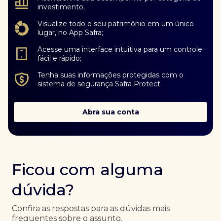
investimento;
Visualize todo o seu patrimônio em um único
lugar, no App Safra;
Acesse uma interface intuitiva para um controle
fácil e rápido;
Tenha suas informações protegidas com o
sistema de segurança Safra Protect.
Abra sua conta
Ficou com alguma
dúvida?
Confira as respostas para as dúvidas mais
frequentes sobre o assunto.