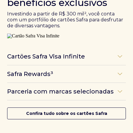
benefícios exclusivos
Investindo a partir de R$ 300 mil², você conta
com um portfólio de cartões Safra para desfrutar
de diversas vantagens.
Cartões Safra Visa Infinite
Os
cartões de crédito Infinite do Safra
unem
Safra Rewards³
experiências refinadas a benefícios únicos, como
até 3 pontos por dólar gasto, além de parcerias e
Programa de pontos dos cartões Safra com uma
benefícios exclusivos da bandeira Visa.
Parceria com marcas selecionadas
das melhores pontuações do mercado.
Com o
Safra Visa Infinite Investor
, você
converte seus investimentos em limite no cartão e
Desfrute de experiências únicas com as parcerias dos
Saiba mais
conta com acesso a mais de 1.400 salas VIP Dragon
cartões Safra.
Confira tudo sobre os cartões Safra
Pass ao redor do mundo.
Saiba mais