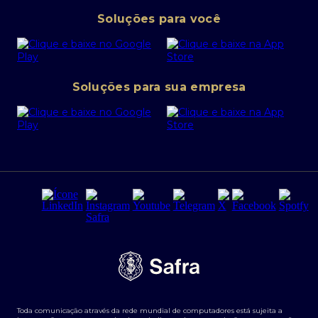
Pessoa Jurídica
Operações Financeiras
Canal de denúncias
Soluções para você
Abra sua conta PJ
Política de Investimentos Pessoais
SafraPay
Política de Segurança Cibernética
Conta corrente PJ
Portal da Privacidade
Soluções para sua empresa
Cartão Safra Empresas
PRSAC
Empréstimo e financiamentos PJ
Regras e Parâmetros de Atuação Banco Safra
Seguros para empresas
Relações com investidores
Derivativos
Remuneração Diferenciada FEE BASED
Agronegócios
Segurança da Informação
Tarifas e serviços Pessoa Física
Termos de Uso
Transparência de remuneração
Guia de Classificação de Natureza Cambial
Toda comunicação através da rede mundial de computadores está sujeita a