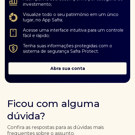
investimento;
Visualize todo o seu patrimônio em um único
lugar, no App Safra;
Acesse uma interface intuitiva para um controle
fácil e rápido;
Tenha suas informações protegidas com o
sistema de segurança Safra Protect.
Abra sua conta
Ficou com alguma
dúvida?
Confira as respostas para as dúvidas mais
frequentes sobre o assunto.