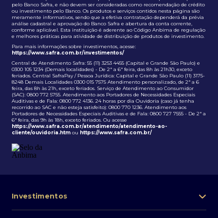
pelo Banco Safra, e não devem ser consideradas como recomendação de crédito
ou investimento pelo Banco. Os produtos e serviços contidos nesta página são
meramente informativos, sendo que a efetiva contratação dependerá da prévia
análise cadastral e aprovação do Banco Safra e abertura da conta corrente,
conforme aplicável. Esta instituição é aderente ao Código Anbima de regulação
e melhores práticas para atividade de distribuição de produtos de investimento.
Para mais informações sobre investimentos, acesse:
https://www.safra.com.br/investimentos/
Central de Atendimento Safra: 55 (11) 3253 4455 (Capital e Grande São Paulo) e
0300 105 1234 (Demais localidades) - De 2ª a 6ª feira, das 8h às 21h30, exceto
feriados. Central SafraPay / Pessoa Jurídica: Capital e Grande São Paulo (11) 3175-
8248 Demais Localidades 0300 015 7575 Atendimento personalizado, de 2ª a 6
feira, das 8h às 21h, exceto feriados. Serviço de Atendimento ao Consumidor
(SAC): 0800 772 5755. Atendimento aos Portadores de Necessidades Especiais
Auditivas e de Fala: 0800 772 4136. 24 horas por dia Ouvidoria (caso já tenha
recorrido ao SAC e não esteja satisfeito): 0800 770 1236. Atendimento aos
Portadores de Necessidades Especiais Auditivas e de Fala: 0800 727 7555 - De 2ª a
6ª feira, das 9h às 18h, exceto feriados. Ou acesse
https://www.safra.com.br/atendimento/atendimento-ao-
cliente/ouvidoria.htm
ou
https://www.safra.com.br/
Investimentos
Portfólio de investimentos