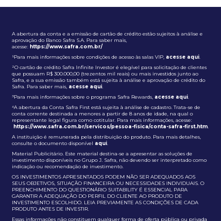
A abertura da conta e a emissão de cartão de crédito estão sujeitos à análise e
aprovação do Banco Safra S.A. Para saber mais,
acesse:
https://www.safra.com.br/
¹Para mais informações sobre condições de acesso às salas VIP,
acesse aqui
.
²O cartão de crédito Safra Infinite Investor é elegível para solicitação de clientes
que possuam R$ 300.000,00 (trezentos mil reais) ou mais investidos junto ao
Safra, e a sua emissão também está sujeita à análise e aprovação de crédito do
Safra. Para saber mais,
acesse aqui
.
³Para mais informações sobre o programa Safra Rewards,
acesse aqui
.
⁴A abertura da Conta Safra First está sujeita à análise de cadastro. Trata-se de
conta corrente destinada a menores a partir de 8 anos de idade, na qual o
representante legal figura como cotitular. Para mais informações, acesse:
https://www.safra.com.br/servicos/pessoa-fisica/conta-safra-first.htm
.
A instituição é remunerada pela distribuição do produto. Para mais detalhes,
consulte o documento disponível
aqui
.
Material Publicitário. Este material destina-se a apresentar as soluções de
investimento disponíveis no Grupo J. Safra, não devendo ser interpretado como
indicação ou recomendação de investimento.
OS INVESTIMENTOS APRESENTADOS PODEM NÃO SER ADEQUADOS AOS
SEUS OBJETIVOS, SITUAÇÃO FINANCEIRA OU NECESSIDADES INDIVIDUAIS. O
PREENCHIMENTO DO QUESTIONÁRIO SUITABILITY É ESSENCIAL PARA
GARANTIR A ADEQUAÇÃO DO PERFIL DO CLIENTE AO PRODUTO DE
INVESTIMENTO ESCOLHIDO. LEIA PREVIAMENTE AS CONDIÇÕES DE CADA
PRODUTO ANTES DE INVESTIR.
Essas informações não constituem qualquer forma de oferta pública ou privada