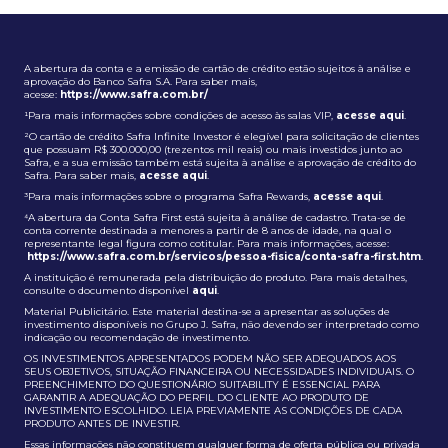
A abertura da conta e a emissão de cartão de crédito estão sujeitos à análise e
aprovação do Banco Safra S.A. Para saber mais,
acesse:
https://www.safra.com.br/
¹Para mais informações sobre condições de acesso às salas VIP,
acesse aqui
.
²O cartão de crédito Safra Infinite Investor é elegível para solicitação de clientes
que possuam R$ 300.000,00 (trezentos mil reais) ou mais investidos junto ao
Safra, e a sua emissão também está sujeita à análise e aprovação de crédito do
Safra. Para saber mais,
acesse aqui
.
³Para mais informações sobre o programa Safra Rewards,
acesse aqui
.
⁴A abertura da Conta Safra First está sujeita à análise de cadastro. Trata-se de
conta corrente destinada a menores a partir de 8 anos de idade, na qual o
representante legal figura como cotitular. Para mais informações, acesse:
https://www.safra.com.br/servicos/pessoa-fisica/conta-safra-first.htm
.
A instituição é remunerada pela distribuição do produto. Para mais detalhes,
consulte o documento disponível
aqui
.
Material Publicitário. Este material destina-se a apresentar as soluções de
investimento disponíveis no Grupo J. Safra, não devendo ser interpretado como
indicação ou recomendação de investimento.
OS INVESTIMENTOS APRESENTADOS PODEM NÃO SER ADEQUADOS AOS
SEUS OBJETIVOS, SITUAÇÃO FINANCEIRA OU NECESSIDADES INDIVIDUAIS. O
PREENCHIMENTO DO QUESTIONÁRIO SUITABILITY É ESSENCIAL PARA
GARANTIR A ADEQUAÇÃO DO PERFIL DO CLIENTE AO PRODUTO DE
INVESTIMENTO ESCOLHIDO. LEIA PREVIAMENTE AS CONDIÇÕES DE CADA
PRODUTO ANTES DE INVESTIR.
Essas informações não constituem qualquer forma de oferta pública ou privada