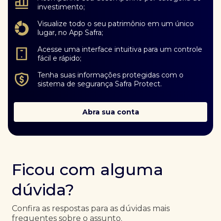
investimento;
Visualize todo o seu patrimônio em um único
lugar, no App Safra;
Acesse uma interface intuitiva para um controle
fácil e rápido;
Tenha suas informações protegidas com o
sistema de segurança Safra Protect.
Abra sua conta
Ficou com alguma
dúvida?
Confira as respostas para as dúvidas mais
frequentes sobre o assunto.