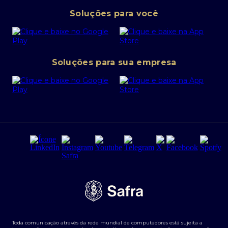
Pessoa Jurídica
Operações Financeiras
Canal de denúncias
Soluções para você
Abra sua conta PJ
Política de Investimentos Pessoais
SafraPay
Política de Segurança Cibernética
Conta corrente PJ
Portal da Privacidade
Soluções para sua empresa
Cartão Safra Empresas
PRSAC
Empréstimo e financiamentos PJ
Regras e Parâmetros de Atuação Banco Safra
Seguros para empresas
Relações com investidores
Derivativos
Remuneração Diferenciada FEE BASED
Agronegócios
Segurança da Informação
Tarifas e serviços Pessoa Física
Termos de Uso
Transparência de remuneração
Guia de Classificação de Natureza Cambial
Toda comunicação através da rede mundial de computadores está sujeita a