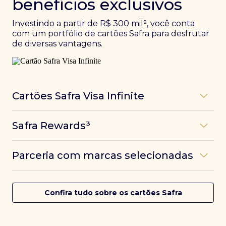
benefícios exclusivos
Investindo a partir de R$ 300 mil², você conta
com um portfólio de cartões Safra para desfrutar
de diversas vantagens.
Cartões Safra Visa Infinite
Os
cartões de crédito Infinite do Safra
unem
Safra Rewards³
experiências refinadas a benefícios únicos, como
até 3 pontos por dólar gasto, além de parcerias e
Programa de pontos dos cartões Safra com uma
benefícios exclusivos da bandeira Visa.
Parceria com marcas selecionadas
das melhores pontuações do mercado.
Com o
Safra Visa Infinite Investor
, você
converte seus investimentos em limite no cartão e
Desfrute de experiências únicas com as parcerias dos
Saiba mais
conta com acesso a mais de 1.400 salas VIP Dragon
cartões Safra.
Confira tudo sobre os cartões Safra
Pass ao redor do mundo.
Saiba mais