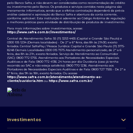
pelo Banco Safra, e não devem ser consideradas como recomendação de crédito
ou investimento pelo Banco. Os produtos e serviços contidos nesta página são
meramente informativos, sendo que a efetiva contratação dependerá da prévia
análise cadastral e aprovação do Banco Safra e abertura da conta corrente,
conforme aplicável. Esta instituição é aderente ao Código Anbima de regulação
e melhores práticas para atividade de distribuição de produtos de investimento.
Para mais informações sobre investimentos, acesse:
https://www.safra.com.br/investimentos/
Central de Atendimento Safra: 55 (11) 3253 4455 (Capital e Grande São Paulo) e
0300 105 1234 (Demais localidades) - De 2ª a 6ª feira, das 8h às 21h30, exceto
feriados. Central SafraPay / Pessoa Jurídica: Capital e Grande São Paulo (11) 3175-
8248 Demais Localidades 0300 015 7575 Atendimento personalizado, de 2ª a 6
feira, das 8h às 21h, exceto feriados. Serviço de Atendimento ao Consumidor
(SAC): 0800 772 5755. Atendimento aos Portadores de Necessidades Especiais
Auditivas e de Fala: 0800 772 4136. 24 horas por dia Ouvidoria (caso já tenha
recorrido ao SAC e não esteja satisfeito): 0800 770 1236. Atendimento aos
Portadores de Necessidades Especiais Auditivas e de Fala: 0800 727 7555 - De 2ª a
6ª feira, das 9h às 18h, exceto feriados. Ou acesse
https://www.safra.com.br/atendimento/atendimento-ao-
cliente/ouvidoria.htm
ou
https://www.safra.com.br/
Investimentos
Portfólio de investimentos