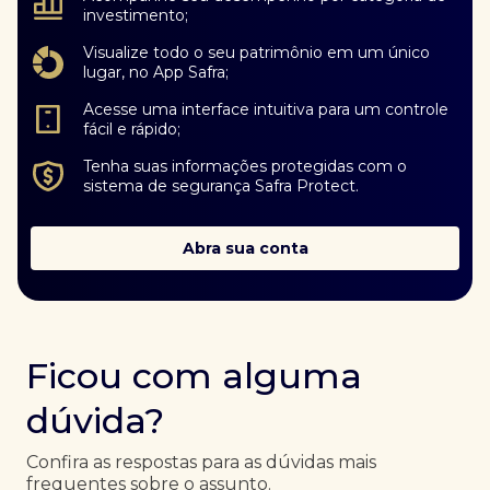
investimento;
Visualize todo o seu patrimônio em um único
lugar, no App Safra;
Acesse uma interface intuitiva para um controle
fácil e rápido;
Tenha suas informações protegidas com o
sistema de segurança Safra Protect.
Abra sua conta
Ficou com alguma
dúvida?
Confira as respostas para as dúvidas mais
frequentes sobre o assunto.