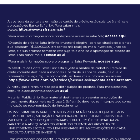
A abertura da conta e a emissão de cartão de crédito estão sujeitos à análise e
aprovação do Banco Safra S.A. Para saber mais,
acesse:
https://www.safra.com.br/
¹Para mais informações sobre condições de acesso às salas VIP,
acesse aqui
.
²O cartão de crédito Safra Infinite Investor é elegível para solicitação de clientes
que possuam R$ 300.000,00 (trezentos mil reais) ou mais investidos junto ao
Safra, e a sua emissão também está sujeita à análise e aprovação de crédito do
Safra. Para saber mais,
acesse aqui
.
³Para mais informações sobre o programa Safra Rewards,
acesse aqui
.
⁴A abertura da Conta Safra First está sujeita à análise de cadastro. Trata-se de
conta corrente destinada a menores a partir de 8 anos de idade, na qual o
representante legal figura como cotitular. Para mais informações, acesse:
https://www.safra.com.br/servicos/pessoa-fisica/conta-safra-first.htm
.
A instituição é remunerada pela distribuição do produto. Para mais detalhes,
consulte o documento disponível
aqui
.
Material Publicitário. Este material destina-se a apresentar as soluções de
investimento disponíveis no Grupo J. Safra, não devendo ser interpretado como
indicação ou recomendação de investimento.
OS INVESTIMENTOS APRESENTADOS PODEM NÃO SER ADEQUADOS AOS
SEUS OBJETIVOS, SITUAÇÃO FINANCEIRA OU NECESSIDADES INDIVIDUAIS. O
PREENCHIMENTO DO QUESTIONÁRIO SUITABILITY É ESSENCIAL PARA
GARANTIR A ADEQUAÇÃO DO PERFIL DO CLIENTE AO PRODUTO DE
INVESTIMENTO ESCOLHIDO. LEIA PREVIAMENTE AS CONDIÇÕES DE CADA
PRODUTO ANTES DE INVESTIR.
Essas informações não constituem qualquer forma de oferta pública ou privada