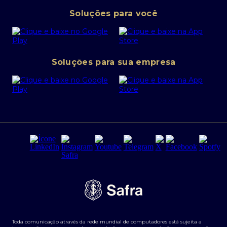
Pessoa Jurídica
Operações Financeiras
Canal de denúncias
Soluções para você
Abra sua conta PJ
Política de Investimentos Pessoais
SafraPay
Política de Segurança Cibernética
Conta corrente PJ
Portal da Privacidade
Soluções para sua empresa
Cartão Safra Empresas
PRSAC
Empréstimo e financiamentos PJ
Regras e Parâmetros de Atuação Banco Safra
Seguros para empresas
Relações com investidores
Derivativos
Remuneração Diferenciada FEE BASED
Agronegócios
Segurança da Informação
Tarifas e serviços Pessoa Física
Termos de Uso
Transparência de remuneração
Guia de Classificação de Natureza Cambial
Toda comunicação através da rede mundial de computadores está sujeita a