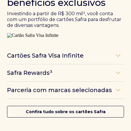
benefícios exclusivos
Investindo a partir de R$ 300 mil², você conta
com um portfólio de cartões Safra para desfrutar
de diversas vantagens.
Cartões Safra Visa Infinite
Os
cartões de crédito Infinite do Safra
unem
Safra Rewards³
experiências refinadas a benefícios únicos, como
até 3 pontos por dólar gasto, além de parcerias e
Programa de pontos dos cartões Safra com uma
benefícios exclusivos da bandeira Visa.
Parceria com marcas selecionadas
das melhores pontuações do mercado.
Com o
Safra Visa Infinite Investor
, você
converte seus investimentos em limite no cartão e
Desfrute de experiências únicas com as parcerias dos
Saiba mais
conta com acesso a mais de 1.400 salas VIP Dragon
cartões Safra.
Confira tudo sobre os cartões Safra
Pass ao redor do mundo.
Saiba mais