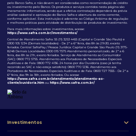
pelo Banco Safra, e não devem ser consideradas como recomendação de crédito
ou investimento pelo Banco. Os produtos e serviços contidos nesta página são
meramente informativos, sendo que a efetiva contratação dependerá da prévia
análise cadastral e aprovação do Banco Safra e abertura da conta corrente,
conforme aplicável. Esta instituição é aderente ao Código Anbima de regulação
e melhores práticas para atividade de distribuição de produtos de investimento.
Para mais informações sobre investimentos, acesse:
https://www.safra.com.br/investimentos/
Central de Atendimento Safra: 55 (11) 3253 4455 (Capital e Grande São Paulo) e
0300 105 1234 (Demais localidades) - De 2ª a 6ª feira, das 8h às 21h30, exceto
feriados. Central SafraPay / Pessoa Jurídica: Capital e Grande São Paulo (11) 3175-
8248 Demais Localidades 0300 015 7575 Atendimento personalizado, de 2ª a 6
feira, das 8h às 21h, exceto feriados. Serviço de Atendimento ao Consumidor
(SAC): 0800 772 5755. Atendimento aos Portadores de Necessidades Especiais
Auditivas e de Fala: 0800 772 4136. 24 horas por dia Ouvidoria (caso já tenha
recorrido ao SAC e não esteja satisfeito): 0800 770 1236. Atendimento aos
Portadores de Necessidades Especiais Auditivas e de Fala: 0800 727 7555 - De 2ª a
6ª feira, das 9h às 18h, exceto feriados. Ou acesse
https://www.safra.com.br/atendimento/atendimento-ao-
cliente/ouvidoria.htm
ou
https://www.safra.com.br/
Investimentos
Portfólio de investimentos