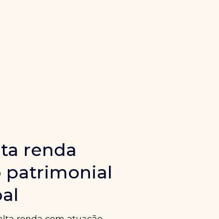
ta renda
 patrimonial
bal