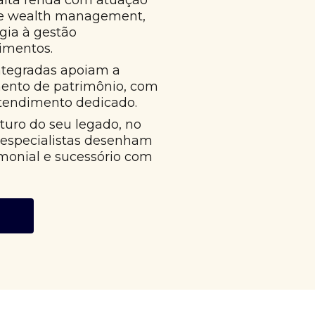
alta renda com atuação
 e wealth management,
égia à gestão
imentos.
ntegradas apoiam a
mento de patrimônio, com
atendimento dedicado.
uro do seu legado, no
 especialistas desenham
monial e sucessório com