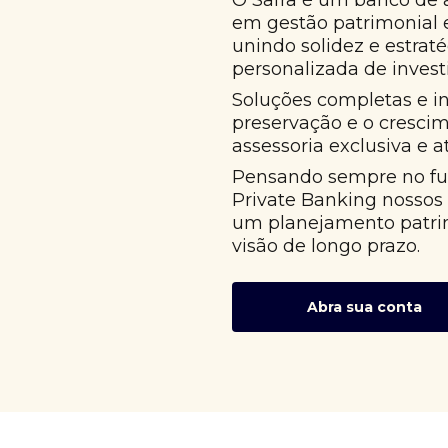
O Safra é um banco de 
em gestão patrimonial
unindo solidez e estrat
personalizada de invest
Soluções completas e i
preservação e o cresci
assessoria exclusiva e 
Pensando sempre no fut
Private Banking nossos
um planejamento patri
visão de longo prazo.
Abra sua conta