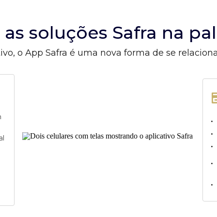
s as soluções Safra na p
ivo, o App Safra é uma nova forma de se relacion
m
•
•
al
•
•
•