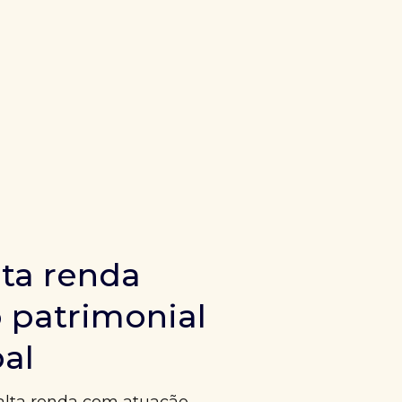
ta renda
 patrimonial
bal