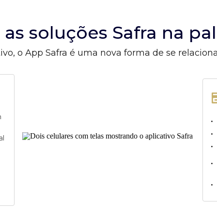
s as soluções Safra na p
ivo, o App Safra é uma nova forma de se relacion
m
•
•
al
•
•
•