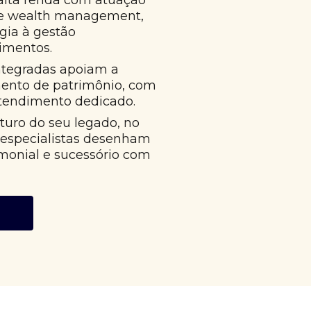
alta renda com atuação
 e wealth management,
égia à gestão
imentos.
ntegradas apoiam a
mento de patrimônio, com
atendimento dedicado.
uro do seu legado, no
 especialistas desenham
monial e sucessório com