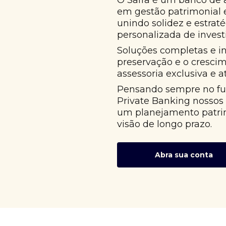
O Safra é um banco de 
em gestão patrimonial
unindo solidez e estrat
personalizada de invest
Soluções completas e i
preservação e o cresci
assessoria exclusiva e 
Pensando sempre no fut
Private Banking nossos
um planejamento patri
visão de longo prazo.
Abra sua conta