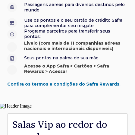
sorteios e muito mais. Faça seu cadastro e aproveite.
roubo e/ou incêndio acidental ao alugar carro no Brasil.
sorteios e muito mais. Faça seu cadastro e aproveite.
Confira aqui o regulamento.
Visa Luxury Hotel Collection:
experiências em
•
Passagens aéreas para diversos destinos pelo
Saiba mais sobre esses e outros benefícios.
hotéis renomados.
mundo
Saiba mais sobre esses e outros benefícios.
Saiba mais sobre esses e outros benefícios.
Saiba mais sobre esses e outros benefícios.
*Cartão não disponível para novas contratações.
Use os pontos e o seu cartão de crédito Safra
*Cartão não disponível para novas contratações.
para complementar seu resgate
*Cartão não disponível para novas contratações.
Programa parceiros para transferir seus
pontos:
Livelo (com mais de 11 companhias aéreas
nacionais e internacionais disponíveis)
Seus pontos na palma de sua mão
Acesse o App Safra > Cartões > Safra
Rewards > Acessar
Confira os termos e condições do Safra Rewards.
Salas Vip ao redor do