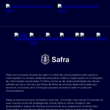
Cartão Safra Empresas
PRSAC
Empréstimo e financiamentos PJ
Regras e Parâmetros de Atuação Banco Safra
Seguros para empresas
Relações com investidores
Derivativos
Remuneração Diferenciada FEE BASED
Agronegócios
Segurança da Informação
Tarifas e serviços Pessoa Física
Termos de Uso
Transparência de remuneração
Guia de Classificação de Natureza Cambial
Toda comunicação através da rede mundial de computadores está sujeita a
Termos e Condições para Portabilidade de Investimento
interrupções ou atrasos, podendo prejudicar ordens, negociações ou a recepção
de informações atualizadas. O Safra, exime-se de responsabilidade por danos
sofridos por seus clientes, por força de falha de serviços disponibilizados por
terceiros, incluindo, sem limitação aqueles conexos à rede mundial de
computadores.
Todos os elementos que compõem este site, incluindo, mas não se limitando, as
suas marcas, sinais de propaganda, textos, fotos e outras imagens, são
propriedade e objeto de direitos exclusivos de seus respectivos titulares e/ou
licenciados. A reprodução destes elementos sem prévia autorização dos