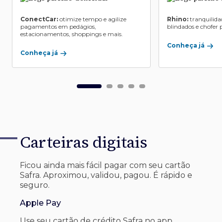
ConectCar:
otimize tempo e agilize
Rhino:
tranquilida
pagamentos em pedágios,
blindados e chofer p
estacionamentos, shoppings e mais.
Conheça já
Conheça já
Carteiras digitais
Ficou ainda mais fácil pagar com seu
cartão
Safra. Aproximou, validou, pagou. É rápido e
seguro.
Apple Pay
Use seu cartão de crédito Safra no app