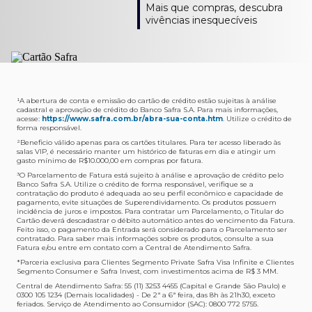
Como verifico os acessos a sala?
Onde consulto meu saldo de pontos?
A entrega é de responsabilidade do fornecedor e será
Livelo?
Mais que compras, descubra
Os acessos podem ser acompanhados e utilizados via
Acesse o App Safra > Cartões > Safra Rewards e consulte
feita por Transportadora ou Correios. O fornecedor do
Para solicitar a transferência dos seus pontos, basta
vivências inesquecíveis
APP Visa Airport Companion. Baixe o app na loja de
sua pontuação. Você também poderá ver a pontuação
produto escolhido verificará o que atende sua região e
acessar o Safra Rewards via App e seguir quatro passos:
aplicativos do seu celular e cadastre seu cartão Safra.
em sua fatura.
fará o envio.
Menu Viagens > Transfira seus pontos > Livelo >
Selecionar a quantidade de pontos a ser transferido.
Posso entrar com acompanhantes?
Os meus Pontos Safra Rewards têm validade?
Em quanto tempo meu produto será entregue?
Os 4 acessos são concedidos ao titular que pode utilizá-
Sim, variando de acordo com o cartão que você possui.
O prazo varia de acordo com o produto escolhido e
Fez compras internacionais com seu cartão de
los liberando o acesso dos acompanhantes.
No Cartão Visa Empresarial, os pontos expiram em 12
endereço de entrega, mas fique tranquilo que
crédito Safra?
meses e, nos cartões, Safra Visa Platinum e Mastercard
informaremos isto para você no momento do resgate.
Confira
aqui
o histórico da taxa de câmbio (em dólar
¹A abertura de conta e emissão do cartão de crédito estão sujeitas à análise
cadastral e aprovação de crédito do Banco Safra S.A. Para mais informações,
Black em 24 meses, a partir do pagamento da respectiva
americano).
acesse:
https://www.safra.com.br/abra-sua-conta.htm
. Utilize o crédito de
Onde posso acompanhar meus pedidos?
fatura. Nos cartões Safra Visa Infinite os pontos não têm
forma responsável.
É simples: acesse a plataforma Safra Rewards, clique em
validade.
²Beneficio válido apenas para os cartões titulares. Para ter acesso liberado às
Menu > Minha conta > Pedidos e pronto.
salas VIP, é necessário manter um histórico de faturas em dia e atingir um
Não tenho pontos suficientes para resgatar um
gasto mínimo de R$10.000,00 em compras por fatura​.
Não recebi meu produto, o que devo fazer?
produto, o que eu faço?
³O Parcelamento de Fatura está sujeito à análise e aprovação de crédito pelo
Entre em contato conosco através da Central de
Banco Safra S.A. Utilize o crédito de forma responsável, verifique se a
A plataforma Safra Rewards conta com produtos de
contratação do produto é adequada ao seu perfil econômico e capacidade de
Atendimento Cartões de Crédito Safra, nos telefones
todos os valores. Caso não tenha pontos suficientes,
pagamento, evite situações de Superendividamento. Os produtos possuem
4001-4460 (Grande São Paulo) ou 0800 728 4460
você pode completar a compra com o seu Cartão de
incidência de juros e impostos. Para contratar um Parcelamento, o Titular do
Cartão deverá descadastrar o débito automático antes do vencimento da Fatura.
(demais localidades). Nossos atendentes estão
Crédito Safra, pagando a diferença.
Feito isso, o pagamento da Entrada será considerado para o Parcelamento ser
preparados para rastrear pedidos e te auxiliar no que for
contratado. Para saber mais informações sobre os produtos, consulte a sua
Quem pode utilizar meus Pontos Safra Rewards?
necessário.
Fatura e/ou entre em contato com a Central de Atendimento Safra.
O titular do Cartão de Crédito que esteja com o
*Parceria exclusiva para Clientes Segmento Private Safra Visa Infinite e Clientes
Não gostei do meu pedido e desejo trocar, o que
pagamento da fatura em dia. Lembre-se que, caso você
Segmento Consumer e Safra Invest, com investimentos acima de R$ 3 MM.
devo fazer?
tenha um cartão adicional, ele também pontuará para
Central de Atendimento Safra: 55 (11) 3253 4455 (Capital e Grande São Paulo) e
0300 105 1234 (Demais localidades) - De 2ª a 6ª feira, das 8h às 21h30, exceto
Entre em contato conosco através da Central de
você.
feriados. Serviço de Atendimento ao Consumidor (SAC): 0800 772 5755.
Atendimento Cartões de Crédito Safra, nos telefones