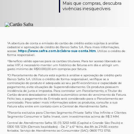
Como verifico os acessos a sala?
Onde consulto meu saldo de pontos?
A entrega é de responsabilidade do fornecedor e será
Livelo?
Mais que compras, descubra
Os acessos podem ser acompanhados e utilizados via
Acesse o App Safra > Cartões > Safra Rewards e consulte
feita por Transportadora ou Correios. O fornecedor do
Para solicitar a transferência dos seus pontos, basta
vivências inesquecíveis
APP Visa Airport Companion. Baixe o app na loja de
sua pontuação. Você também poderá ver a pontuação
produto escolhido verificará o que atende sua região e
acessar o Safra Rewards via App e seguir quatro passos:
aplicativos do seu celular e cadastre seu cartão Safra.
em sua fatura.
fará o envio.
Menu Viagens > Transfira seus pontos > Livelo >
Selecionar a quantidade de pontos a ser transferido.
Posso entrar com acompanhantes?
Os meus Pontos Safra Rewards têm validade?
Em quanto tempo meu produto será entregue?
Os 4 acessos são concedidos ao titular que pode utilizá-
Sim, variando de acordo com o cartão que você possui.
O prazo varia de acordo com o produto escolhido e
Fez compras internacionais com seu cartão de
los liberando o acesso dos acompanhantes.
No Cartão Visa Empresarial, os pontos expiram em 12
endereço de entrega, mas fique tranquilo que
crédito Safra?
meses e, nos cartões, Safra Visa Platinum e Mastercard
informaremos isto para você no momento do resgate.
Confira
aqui
o histórico da taxa de câmbio (em dólar
¹A abertura de conta e emissão do cartão de crédito estão sujeitas à análise
cadastral e aprovação de crédito do Banco Safra S.A. Para mais informações,
Black em 24 meses, a partir do pagamento da respectiva
americano).
acesse:
https://www.safra.com.br/abra-sua-conta.htm
. Utilize o crédito de
Onde posso acompanhar meus pedidos?
fatura. Nos cartões Safra Visa Infinite os pontos não têm
forma responsável.
É simples: acesse a plataforma Safra Rewards, clique em
validade.
²Beneficio válido apenas para os cartões titulares. Para ter acesso liberado às
Menu > Minha conta > Pedidos e pronto.
salas VIP, é necessário manter um histórico de faturas em dia e atingir um
Não tenho pontos suficientes para resgatar um
gasto mínimo de R$10.000,00 em compras por fatura​.
Não recebi meu produto, o que devo fazer?
produto, o que eu faço?
³O Parcelamento de Fatura está sujeito à análise e aprovação de crédito pelo
Entre em contato conosco através da Central de
Banco Safra S.A. Utilize o crédito de forma responsável, verifique se a
A plataforma Safra Rewards conta com produtos de
contratação do produto é adequada ao seu perfil econômico e capacidade de
Atendimento Cartões de Crédito Safra, nos telefones
todos os valores. Caso não tenha pontos suficientes,
pagamento, evite situações de Superendividamento. Os produtos possuem
4001-4460 (Grande São Paulo) ou 0800 728 4460
você pode completar a compra com o seu Cartão de
incidência de juros e impostos. Para contratar um Parcelamento, o Titular do
Cartão deverá descadastrar o débito automático antes do vencimento da Fatura.
(demais localidades). Nossos atendentes estão
Crédito Safra, pagando a diferença.
Feito isso, o pagamento da Entrada será considerado para o Parcelamento ser
preparados para rastrear pedidos e te auxiliar no que for
contratado. Para saber mais informações sobre os produtos, consulte a sua
Quem pode utilizar meus Pontos Safra Rewards?
necessário.
Fatura e/ou entre em contato com a Central de Atendimento Safra.
O titular do Cartão de Crédito que esteja com o
*Parceria exclusiva para Clientes Segmento Private Safra Visa Infinite e Clientes
Não gostei do meu pedido e desejo trocar, o que
pagamento da fatura em dia. Lembre-se que, caso você
Segmento Consumer e Safra Invest, com investimentos acima de R$ 3 MM.
devo fazer?
tenha um cartão adicional, ele também pontuará para
Central de Atendimento Safra: 55 (11) 3253 4455 (Capital e Grande São Paulo) e
0300 105 1234 (Demais localidades) - De 2ª a 6ª feira, das 8h às 21h30, exceto
Entre em contato conosco através da Central de
você.
feriados. Serviço de Atendimento ao Consumidor (SAC): 0800 772 5755.
Atendimento Cartões de Crédito Safra, nos telefones