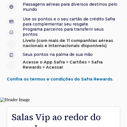
sorteios e muito mais. Faça seu cadastro e aproveite.
roubo e/ou incêndio acidental ao alugar carro no Brasil.
sorteios e muito mais. Faça seu cadastro e aproveite.
Confira aqui o regulamento.
Visa Luxury Hotel Collection:
experiências em
•
Passagens aéreas para diversos destinos pelo
Saiba mais sobre esses e outros benefícios.
hotéis renomados.
mundo
Saiba mais sobre esses e outros benefícios.
Saiba mais sobre esses e outros benefícios.
Saiba mais sobre esses e outros benefícios.
*Cartão não disponível para novas contratações.
Use os pontos e o seu cartão de crédito Safra
*Cartão não disponível para novas contratações.
para complementar seu resgate
*Cartão não disponível para novas contratações.
Programa parceiros para transferir seus
pontos:
Livelo (com mais de 11 companhias aéreas
nacionais e internacionais disponíveis)
Seus pontos na palma de sua mão
Acesse o App Safra > Cartões > Safra
Rewards > Acessar
Confira os termos e condições do Safra Rewards.
Salas Vip ao redor do