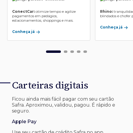
ConectCar:
otimize tempo e agilize
Rhino:
tranquilida
pagamentos em pedágios,
blindados e chofer p
estacionamentos, shoppings e mais.
Conheça já
Conheça já
Carteiras digitais
Ficou ainda mais fácil pagar com seu
cartão
Safra. Aproximou, validou, pagou. É rápido e
seguro.
Apple Pay
Use seu cartão de crédito Safra no app