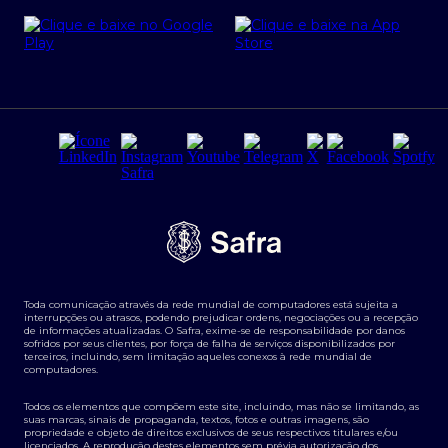
Cartão Safra Empresas
PRSAC
Empréstimo e financiamentos PJ
Regras e Parâmetros de Atuação Banco Safra
Seguros para empresas
Relações com investidores
Derivativos
Remuneração Diferenciada FEE BASED
Agronegócios
Segurança da Informação
Tarifas e serviços Pessoa Física
Termos de Uso
Transparência de remuneração
Guia de Classificação de Natureza Cambial
Toda comunicação através da rede mundial de computadores está sujeita a
Termos e Condições para Portabilidade de Investimento
interrupções ou atrasos, podendo prejudicar ordens, negociações ou a recepção
de informações atualizadas. O Safra, exime-se de responsabilidade por danos
sofridos por seus clientes, por força de falha de serviços disponibilizados por
terceiros, incluindo, sem limitação aqueles conexos à rede mundial de
computadores.
Todos os elementos que compõem este site, incluindo, mas não se limitando, as
suas marcas, sinais de propaganda, textos, fotos e outras imagens, são
propriedade e objeto de direitos exclusivos de seus respectivos titulares e/ou
licenciados. A reprodução destes elementos sem prévia autorização dos