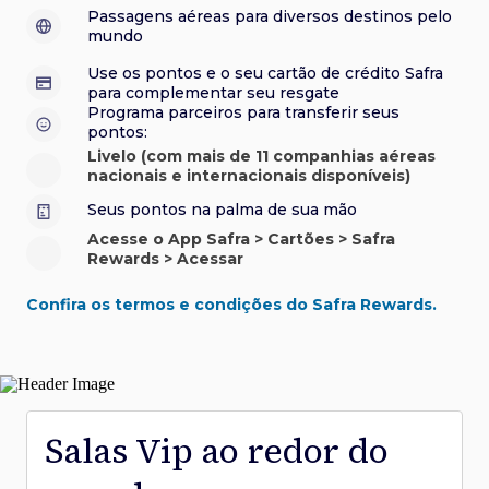
sorteios e muito mais. Faça seu cadastro e aproveite.
roubo e/ou incêndio acidental ao alugar carro no Brasil.
sorteios e muito mais. Faça seu cadastro e aproveite.
Confira aqui o regulamento.
Visa Luxury Hotel Collection:
experiências em
•
Passagens aéreas para diversos destinos pelo
Saiba mais sobre esses e outros benefícios.
hotéis renomados.
mundo
Saiba mais sobre esses e outros benefícios.
Saiba mais sobre esses e outros benefícios.
Saiba mais sobre esses e outros benefícios.
*Cartão não disponível para novas contratações.
Use os pontos e o seu cartão de crédito Safra
*Cartão não disponível para novas contratações.
para complementar seu resgate
*Cartão não disponível para novas contratações.
Programa parceiros para transferir seus
pontos:
Livelo (com mais de 11 companhias aéreas
nacionais e internacionais disponíveis)
Seus pontos na palma de sua mão
Acesse o App Safra > Cartões > Safra
Rewards > Acessar
Confira os termos e condições do Safra Rewards.
Salas Vip ao redor do