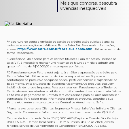
Como verifico os acessos a sala?
Onde consulto meu saldo de pontos?
A entrega é de responsabilidade do fornecedor e será
Livelo?
Mais que compras, descubra
Os acessos podem ser acompanhados e utilizados via
Acesse o App Safra > Cartões > Safra Rewards e consulte
feita por Transportadora ou Correios. O fornecedor do
Para solicitar a transferência dos seus pontos, basta
vivências inesquecíveis
APP Visa Airport Companion. Baixe o app na loja de
sua pontuação. Você também poderá ver a pontuação
produto escolhido verificará o que atende sua região e
acessar o Safra Rewards via App e seguir quatro passos:
aplicativos do seu celular e cadastre seu cartão Safra.
em sua fatura.
fará o envio.
Menu Viagens > Transfira seus pontos > Livelo >
Selecionar a quantidade de pontos a ser transferido.
Posso entrar com acompanhantes?
Os meus Pontos Safra Rewards têm validade?
Em quanto tempo meu produto será entregue?
Os 4 acessos são concedidos ao titular que pode utilizá-
Sim, variando de acordo com o cartão que você possui.
O prazo varia de acordo com o produto escolhido e
Fez compras internacionais com seu cartão de
los liberando o acesso dos acompanhantes.
No Cartão Visa Empresarial, os pontos expiram em 12
endereço de entrega, mas fique tranquilo que
crédito Safra?
meses e, nos cartões, Safra Visa Platinum e Mastercard
informaremos isto para você no momento do resgate.
Confira
aqui
o histórico da taxa de câmbio (em dólar
¹A abertura de conta e emissão do cartão de crédito estão sujeitas à análise
cadastral e aprovação de crédito do Banco Safra S.A. Para mais informações,
Black em 24 meses, a partir do pagamento da respectiva
americano).
acesse:
https://www.safra.com.br/abra-sua-conta.htm
. Utilize o crédito de
Onde posso acompanhar meus pedidos?
fatura. Nos cartões Safra Visa Infinite os pontos não têm
forma responsável.
É simples: acesse a plataforma Safra Rewards, clique em
validade.
²Beneficio válido apenas para os cartões titulares. Para ter acesso liberado às
Menu > Minha conta > Pedidos e pronto.
salas VIP, é necessário manter um histórico de faturas em dia e atingir um
Não tenho pontos suficientes para resgatar um
gasto mínimo de R$10.000,00 em compras por fatura​.
Não recebi meu produto, o que devo fazer?
produto, o que eu faço?
³O Parcelamento de Fatura está sujeito à análise e aprovação de crédito pelo
Entre em contato conosco através da Central de
Banco Safra S.A. Utilize o crédito de forma responsável, verifique se a
A plataforma Safra Rewards conta com produtos de
contratação do produto é adequada ao seu perfil econômico e capacidade de
Atendimento Cartões de Crédito Safra, nos telefones
todos os valores. Caso não tenha pontos suficientes,
pagamento, evite situações de Superendividamento. Os produtos possuem
4001-4460 (Grande São Paulo) ou 0800 728 4460
você pode completar a compra com o seu Cartão de
incidência de juros e impostos. Para contratar um Parcelamento, o Titular do
Cartão deverá descadastrar o débito automático antes do vencimento da Fatura.
(demais localidades). Nossos atendentes estão
Crédito Safra, pagando a diferença.
Feito isso, o pagamento da Entrada será considerado para o Parcelamento ser
preparados para rastrear pedidos e te auxiliar no que for
contratado. Para saber mais informações sobre os produtos, consulte a sua
Quem pode utilizar meus Pontos Safra Rewards?
necessário.
Fatura e/ou entre em contato com a Central de Atendimento Safra.
O titular do Cartão de Crédito que esteja com o
*Parceria exclusiva para Clientes Segmento Private Safra Visa Infinite e Clientes
Não gostei do meu pedido e desejo trocar, o que
pagamento da fatura em dia. Lembre-se que, caso você
Segmento Consumer e Safra Invest, com investimentos acima de R$ 3 MM.
devo fazer?
tenha um cartão adicional, ele também pontuará para
Central de Atendimento Safra: 55 (11) 3253 4455 (Capital e Grande São Paulo) e
0300 105 1234 (Demais localidades) - De 2ª a 6ª feira, das 8h às 21h30, exceto
Entre em contato conosco através da Central de
você.
feriados. Serviço de Atendimento ao Consumidor (SAC): 0800 772 5755.
Atendimento Cartões de Crédito Safra, nos telefones