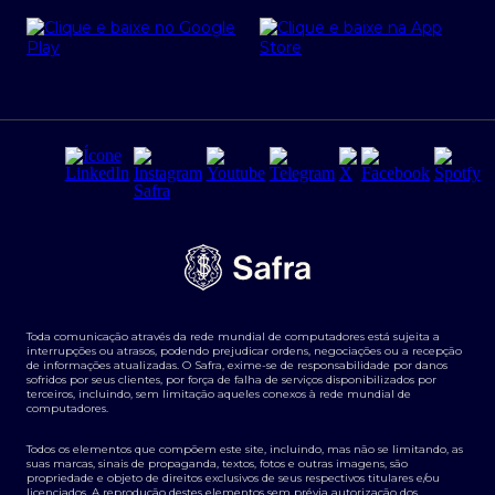
Cartão Safra Empresas
PRSAC
Empréstimo e financiamentos PJ
Regras e Parâmetros de Atuação Banco Safra
Seguros para empresas
Relações com investidores
Derivativos
Remuneração Diferenciada FEE BASED
Agronegócios
Segurança da Informação
Tarifas e serviços Pessoa Física
Termos de Uso
Transparência de remuneração
Guia de Classificação de Natureza Cambial
Toda comunicação através da rede mundial de computadores está sujeita a
Termos e Condições para Portabilidade de Investimento
interrupções ou atrasos, podendo prejudicar ordens, negociações ou a recepção
de informações atualizadas. O Safra, exime-se de responsabilidade por danos
sofridos por seus clientes, por força de falha de serviços disponibilizados por
terceiros, incluindo, sem limitação aqueles conexos à rede mundial de
computadores.
Todos os elementos que compõem este site, incluindo, mas não se limitando, as
suas marcas, sinais de propaganda, textos, fotos e outras imagens, são
propriedade e objeto de direitos exclusivos de seus respectivos titulares e/ou
licenciados. A reprodução destes elementos sem prévia autorização dos