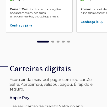
ConectCar:
otimize tempo e agilize
Rhino:
tranquilida
pagamentos em pedágios,
blindados e chofer p
estacionamentos, shoppings e mais.
Conheça já
Conheça já
Carteiras digitais
Ficou ainda mais fácil pagar com seu
cartão
Safra. Aproximou, validou, pagou. É rápido e
seguro.
Apple Pay
Use seu cartão de crédito Safra no app