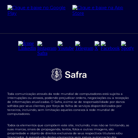
Cartão Safra Empresas
PRSAC
Empréstimo e financiamentos PJ
Regras e Parâmetros de Atuação Banco Safra
Seguros para empresas
Relações com investidores
Derivativos
Remuneração Diferenciada FEE BASED
Agronegócios
Segurança da Informação
Tarifas e serviços Pessoa Física
Termos de Uso
Transparência de remuneração
Guia de Classificação de Natureza Cambial
Toda comunicação através da rede mundial de computadores está sujeita a
Termos e Condições para Portabilidade de Investimento
interrupções ou atrasos, podendo prejudicar ordens, negociações ou a recepção
de informações atualizadas. O Safra, exime-se de responsabilidade por danos
sofridos por seus clientes, por força de falha de serviços disponibilizados por
terceiros, incluindo, sem limitação aqueles conexos à rede mundial de
computadores.
Todos os elementos que compõem este site, incluindo, mas não se limitando, as
suas marcas, sinais de propaganda, textos, fotos e outras imagens, são
propriedade e objeto de direitos exclusivos de seus respectivos titulares e/ou
licenciados. A reprodução destes elementos sem prévia autorização dos