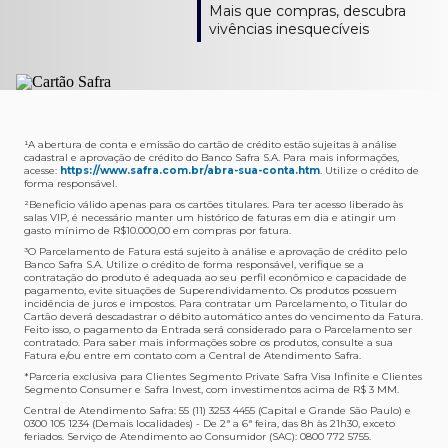
Como verifico os acessos a sala?
Onde consulto meu saldo de pontos?
A entrega é de responsabilidade do fornecedor e será
Livelo?
Mais que compras, descubra
Os acessos podem ser acompanhados e utilizados via
Acesse o App Safra > Cartões > Safra Rewards e consulte
feita por Transportadora ou Correios. O fornecedor do
Para solicitar a transferência dos seus pontos, basta
vivências inesquecíveis
APP Visa Airport Companion. Baixe o app na loja de
sua pontuação. Você também poderá ver a pontuação
produto escolhido verificará o que atende sua região e
acessar o Safra Rewards via App e seguir quatro passos:
aplicativos do seu celular e cadastre seu cartão Safra.
em sua fatura.
fará o envio.
Menu Viagens > Transfira seus pontos > Livelo >
Selecionar a quantidade de pontos a ser transferido.
Posso entrar com acompanhantes?
Os meus Pontos Safra Rewards têm validade?
Em quanto tempo meu produto será entregue?
Os 4 acessos são concedidos ao titular que pode utilizá-
Sim, variando de acordo com o cartão que você possui.
O prazo varia de acordo com o produto escolhido e
Fez compras internacionais com seu cartão de
los liberando o acesso dos acompanhantes.
No Cartão Visa Empresarial, os pontos expiram em 12
endereço de entrega, mas fique tranquilo que
crédito Safra?
meses e, nos cartões, Safra Visa Platinum e Mastercard
informaremos isto para você no momento do resgate.
Confira
aqui
o histórico da taxa de câmbio (em dólar
¹A abertura de conta e emissão do cartão de crédito estão sujeitas à análise
cadastral e aprovação de crédito do Banco Safra S.A. Para mais informações,
Black em 24 meses, a partir do pagamento da respectiva
americano).
acesse:
https://www.safra.com.br/abra-sua-conta.htm
. Utilize o crédito de
Onde posso acompanhar meus pedidos?
fatura. Nos cartões Safra Visa Infinite os pontos não têm
forma responsável.
É simples: acesse a plataforma Safra Rewards, clique em
validade.
²Beneficio válido apenas para os cartões titulares. Para ter acesso liberado às
Menu > Minha conta > Pedidos e pronto.
salas VIP, é necessário manter um histórico de faturas em dia e atingir um
Não tenho pontos suficientes para resgatar um
gasto mínimo de R$10.000,00 em compras por fatura​.
Não recebi meu produto, o que devo fazer?
produto, o que eu faço?
³O Parcelamento de Fatura está sujeito à análise e aprovação de crédito pelo
Entre em contato conosco através da Central de
Banco Safra S.A. Utilize o crédito de forma responsável, verifique se a
A plataforma Safra Rewards conta com produtos de
contratação do produto é adequada ao seu perfil econômico e capacidade de
Atendimento Cartões de Crédito Safra, nos telefones
todos os valores. Caso não tenha pontos suficientes,
pagamento, evite situações de Superendividamento. Os produtos possuem
4001-4460 (Grande São Paulo) ou 0800 728 4460
você pode completar a compra com o seu Cartão de
incidência de juros e impostos. Para contratar um Parcelamento, o Titular do
Cartão deverá descadastrar o débito automático antes do vencimento da Fatura.
(demais localidades). Nossos atendentes estão
Crédito Safra, pagando a diferença.
Feito isso, o pagamento da Entrada será considerado para o Parcelamento ser
preparados para rastrear pedidos e te auxiliar no que for
contratado. Para saber mais informações sobre os produtos, consulte a sua
Quem pode utilizar meus Pontos Safra Rewards?
necessário.
Fatura e/ou entre em contato com a Central de Atendimento Safra.
O titular do Cartão de Crédito que esteja com o
*Parceria exclusiva para Clientes Segmento Private Safra Visa Infinite e Clientes
Não gostei do meu pedido e desejo trocar, o que
pagamento da fatura em dia. Lembre-se que, caso você
Segmento Consumer e Safra Invest, com investimentos acima de R$ 3 MM.
devo fazer?
tenha um cartão adicional, ele também pontuará para
Central de Atendimento Safra: 55 (11) 3253 4455 (Capital e Grande São Paulo) e
0300 105 1234 (Demais localidades) - De 2ª a 6ª feira, das 8h às 21h30, exceto
Entre em contato conosco através da Central de
você.
feriados. Serviço de Atendimento ao Consumidor (SAC): 0800 772 5755.
Atendimento Cartões de Crédito Safra, nos telefones