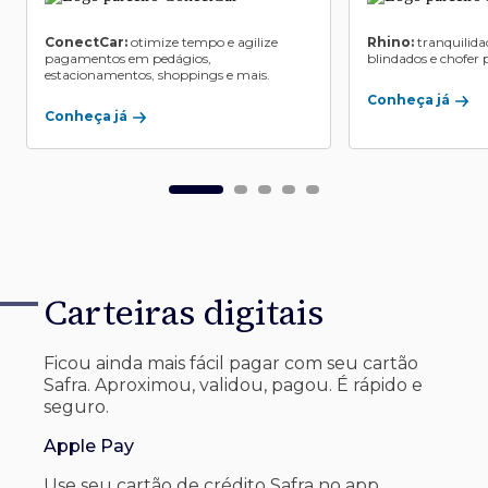
ConectCar:
otimize tempo e agilize
Rhino:
tranquilida
pagamentos em pedágios,
blindados e chofer p
estacionamentos, shoppings e mais.
Conheça já
Conheça já
Carteiras digitais
Ficou ainda mais fácil pagar com seu
cartão
Safra. Aproximou, validou, pagou. É rápido e
seguro.
Apple Pay
Use seu cartão de crédito Safra no app