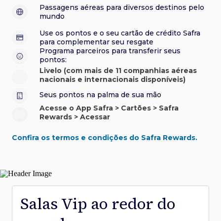
sorteios e muito mais. Faça seu cadastro e aproveite.
roubo e/ou incêndio acidental ao alugar carro no Brasil.
sorteios e muito mais. Faça seu cadastro e aproveite.
Confira aqui o regulamento.
Visa Luxury Hotel Collection:
experiências em
•
Passagens aéreas para diversos destinos pelo
Saiba mais sobre esses e outros benefícios.
hotéis renomados.
mundo
Saiba mais sobre esses e outros benefícios.
Saiba mais sobre esses e outros benefícios.
Saiba mais sobre esses e outros benefícios.
*Cartão não disponível para novas contratações.
Use os pontos e o seu cartão de crédito Safra
*Cartão não disponível para novas contratações.
para complementar seu resgate
*Cartão não disponível para novas contratações.
Programa parceiros para transferir seus
pontos:
Livelo (com mais de 11 companhias aéreas
nacionais e internacionais disponíveis)
Seus pontos na palma de sua mão
Acesse o App Safra > Cartões > Safra
Rewards > Acessar
Confira os termos e condições do Safra Rewards.
Salas Vip ao redor do