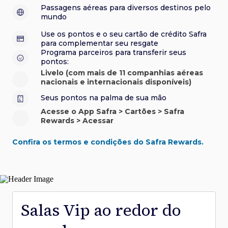
sorteios e muito mais. Faça seu cadastro e aproveite.
roubo e/ou incêndio acidental ao alugar carro no Brasil.
sorteios e muito mais. Faça seu cadastro e aproveite.
Confira aqui o regulamento.
Visa Luxury Hotel Collection:
experiências em
•
Passagens aéreas para diversos destinos pelo
Saiba mais sobre esses e outros benefícios.
hotéis renomados.
mundo
Saiba mais sobre esses e outros benefícios.
Saiba mais sobre esses e outros benefícios.
Saiba mais sobre esses e outros benefícios.
*Cartão não disponível para novas contratações.
Use os pontos e o seu cartão de crédito Safra
*Cartão não disponível para novas contratações.
para complementar seu resgate
*Cartão não disponível para novas contratações.
Programa parceiros para transferir seus
pontos:
Livelo (com mais de 11 companhias aéreas
nacionais e internacionais disponíveis)
Seus pontos na palma de sua mão
Acesse o App Safra > Cartões > Safra
Rewards > Acessar
Confira os termos e condições do Safra Rewards.
Salas Vip ao redor do