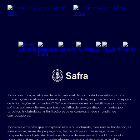
Cartão Safra Empresas
PRSAC
Empréstimo e financiamentos PJ
Regras e Parâmetros de Atuação Banco Safra
Seguros para empresas
Relações com investidores
Derivativos
Remuneração Diferenciada FEE BASED
Agronegócios
Segurança da Informação
Tarifas e serviços Pessoa Física
Termos de Uso
Transparência de remuneração
Guia de Classificação de Natureza Cambial
Toda comunicação através da rede mundial de computadores está sujeita a
Termos e Condições para Portabilidade de Investimento
interrupções ou atrasos, podendo prejudicar ordens, negociações ou a recepção
de informações atualizadas. O Safra, exime-se de responsabilidade por danos
sofridos por seus clientes, por força de falha de serviços disponibilizados por
terceiros, incluindo, sem limitação aqueles conexos à rede mundial de
computadores.
Todos os elementos que compõem este site, incluindo, mas não se limitando, as
suas marcas, sinais de propaganda, textos, fotos e outras imagens, são
propriedade e objeto de direitos exclusivos de seus respectivos titulares e/ou
licenciados. A reprodução destes elementos sem prévia autorização dos