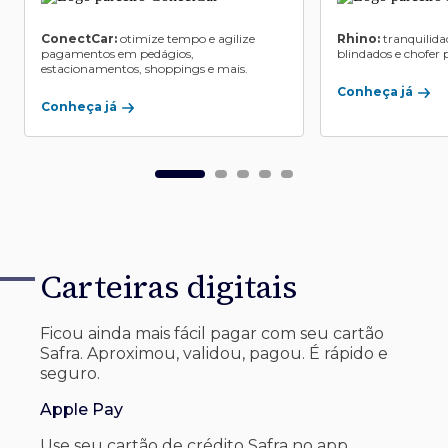
ConectCar:
otimize tempo e agilize
Rhino:
tranquilida
pagamentos em pedágios,
blindados e chofer p
estacionamentos, shoppings e mais.
Conheça já
Conheça já
Carteiras digitais
Ficou ainda mais fácil pagar com seu
cartão
Safra. Aproximou, validou, pagou. É rápido e
seguro.
Apple Pay
Use seu cartão de crédito Safra no app