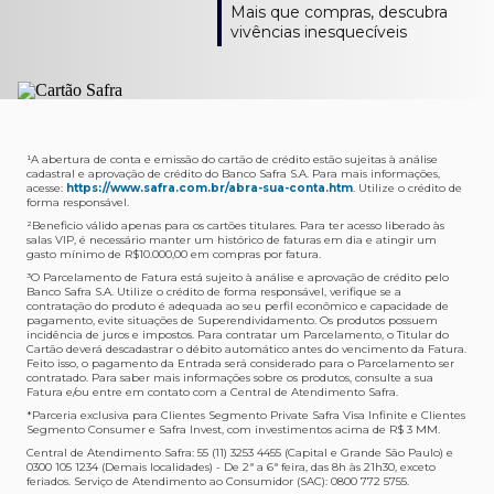
Como verifico os acessos a sala?
Onde consulto meu saldo de pontos?
A entrega é de responsabilidade do fornecedor e será
Livelo?
Mais que compras, descubra
Os acessos podem ser acompanhados e utilizados via
Acesse o App Safra > Cartões > Safra Rewards e consulte
feita por Transportadora ou Correios. O fornecedor do
Para solicitar a transferência dos seus pontos, basta
vivências inesquecíveis
APP Visa Airport Companion. Baixe o app na loja de
sua pontuação. Você também poderá ver a pontuação
produto escolhido verificará o que atende sua região e
acessar o Safra Rewards via App e seguir quatro passos:
aplicativos do seu celular e cadastre seu cartão Safra.
em sua fatura.
fará o envio.
Menu Viagens > Transfira seus pontos > Livelo >
Selecionar a quantidade de pontos a ser transferido.
Posso entrar com acompanhantes?
Os meus Pontos Safra Rewards têm validade?
Em quanto tempo meu produto será entregue?
Os 4 acessos são concedidos ao titular que pode utilizá-
Sim, variando de acordo com o cartão que você possui.
O prazo varia de acordo com o produto escolhido e
Fez compras internacionais com seu cartão de
los liberando o acesso dos acompanhantes.
No Cartão Visa Empresarial, os pontos expiram em 12
endereço de entrega, mas fique tranquilo que
crédito Safra?
meses e, nos cartões, Safra Visa Platinum e Mastercard
informaremos isto para você no momento do resgate.
Confira
aqui
o histórico da taxa de câmbio (em dólar
¹A abertura de conta e emissão do cartão de crédito estão sujeitas à análise
cadastral e aprovação de crédito do Banco Safra S.A. Para mais informações,
Black em 24 meses, a partir do pagamento da respectiva
americano).
acesse:
https://www.safra.com.br/abra-sua-conta.htm
. Utilize o crédito de
Onde posso acompanhar meus pedidos?
fatura. Nos cartões Safra Visa Infinite os pontos não têm
forma responsável.
É simples: acesse a plataforma Safra Rewards, clique em
validade.
²Beneficio válido apenas para os cartões titulares. Para ter acesso liberado às
Menu > Minha conta > Pedidos e pronto.
salas VIP, é necessário manter um histórico de faturas em dia e atingir um
Não tenho pontos suficientes para resgatar um
gasto mínimo de R$10.000,00 em compras por fatura​.
Não recebi meu produto, o que devo fazer?
produto, o que eu faço?
³O Parcelamento de Fatura está sujeito à análise e aprovação de crédito pelo
Entre em contato conosco através da Central de
Banco Safra S.A. Utilize o crédito de forma responsável, verifique se a
A plataforma Safra Rewards conta com produtos de
contratação do produto é adequada ao seu perfil econômico e capacidade de
Atendimento Cartões de Crédito Safra, nos telefones
todos os valores. Caso não tenha pontos suficientes,
pagamento, evite situações de Superendividamento. Os produtos possuem
4001-4460 (Grande São Paulo) ou 0800 728 4460
você pode completar a compra com o seu Cartão de
incidência de juros e impostos. Para contratar um Parcelamento, o Titular do
Cartão deverá descadastrar o débito automático antes do vencimento da Fatura.
(demais localidades). Nossos atendentes estão
Crédito Safra, pagando a diferença.
Feito isso, o pagamento da Entrada será considerado para o Parcelamento ser
preparados para rastrear pedidos e te auxiliar no que for
contratado. Para saber mais informações sobre os produtos, consulte a sua
Quem pode utilizar meus Pontos Safra Rewards?
necessário.
Fatura e/ou entre em contato com a Central de Atendimento Safra.
O titular do Cartão de Crédito que esteja com o
*Parceria exclusiva para Clientes Segmento Private Safra Visa Infinite e Clientes
Não gostei do meu pedido e desejo trocar, o que
pagamento da fatura em dia. Lembre-se que, caso você
Segmento Consumer e Safra Invest, com investimentos acima de R$ 3 MM.
devo fazer?
tenha um cartão adicional, ele também pontuará para
Central de Atendimento Safra: 55 (11) 3253 4455 (Capital e Grande São Paulo) e
0300 105 1234 (Demais localidades) - De 2ª a 6ª feira, das 8h às 21h30, exceto
Entre em contato conosco através da Central de
você.
feriados. Serviço de Atendimento ao Consumidor (SAC): 0800 772 5755.
Atendimento Cartões de Crédito Safra, nos telefones