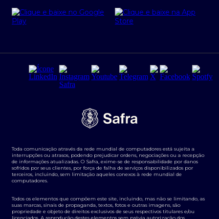
Cartão Safra Empresas
PRSAC
Empréstimo e financiamentos PJ
Regras e Parâmetros de Atuação Banco Safra
Seguros para empresas
Relações com investidores
Derivativos
Remuneração Diferenciada FEE BASED
Agronegócios
Segurança da Informação
Tarifas e serviços Pessoa Física
Termos de Uso
Transparência de remuneração
Guia de Classificação de Natureza Cambial
Toda comunicação através da rede mundial de computadores está sujeita a
Termos e Condições para Portabilidade de Investimento
interrupções ou atrasos, podendo prejudicar ordens, negociações ou a recepção
de informações atualizadas. O Safra, exime-se de responsabilidade por danos
sofridos por seus clientes, por força de falha de serviços disponibilizados por
terceiros, incluindo, sem limitação aqueles conexos à rede mundial de
computadores.
Todos os elementos que compõem este site, incluindo, mas não se limitando, as
suas marcas, sinais de propaganda, textos, fotos e outras imagens, são
propriedade e objeto de direitos exclusivos de seus respectivos titulares e/ou
licenciados. A reprodução destes elementos sem prévia autorização dos