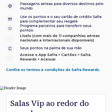
sorteios e muito mais. Faça seu cadastro e aproveite.
roubo e/ou incêndio acidental ao alugar carro no Brasil.
sorteios e muito mais. Faça seu cadastro e aproveite.
Confira aqui o regulamento.
Visa Luxury Hotel Collection:
experiências em
•
Passagens aéreas para diversos destinos pelo
Saiba mais sobre esses e outros benefícios.
hotéis renomados.
mundo
Saiba mais sobre esses e outros benefícios.
Saiba mais sobre esses e outros benefícios.
Saiba mais sobre esses e outros benefícios.
*Cartão não disponível para novas contratações.
Use os pontos e o seu cartão de crédito Safra
*Cartão não disponível para novas contratações.
para complementar seu resgate
*Cartão não disponível para novas contratações.
Programa parceiros para transferir seus
pontos:
Livelo (com mais de 11 companhias aéreas
nacionais e internacionais disponíveis)
Seus pontos na palma de sua mão
Acesse o App Safra > Cartões > Safra
Rewards > Acessar
Confira os termos e condições do Safra Rewards.
Salas Vip ao redor do