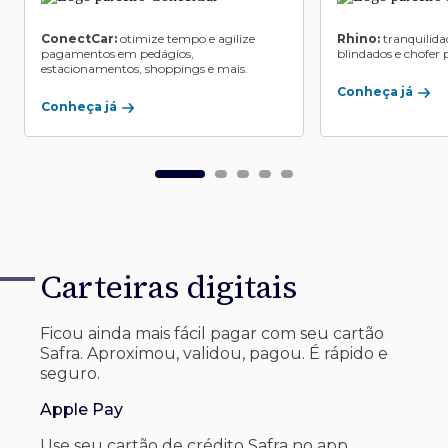
ConectCar:
otimize tempo e agilize
Rhino:
tranquilida
pagamentos em pedágios,
blindados e chofer p
estacionamentos, shoppings e mais.
Conheça já
Conheça já
Carteiras digitais
Ficou ainda mais fácil pagar com seu
cartão
Safra. Aproximou, validou, pagou. É rápido e
seguro.
Apple Pay
Use seu cartão de crédito Safra no app