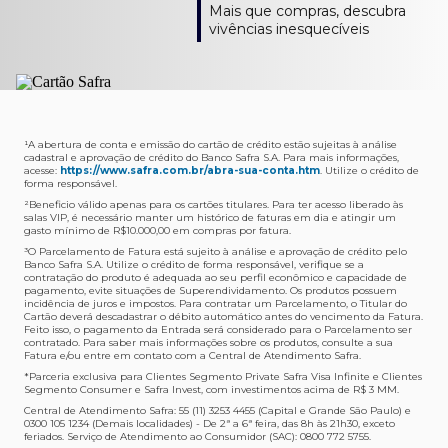
Como verifico os acessos a sala?
Onde consulto meu saldo de pontos?
A entrega é de responsabilidade do fornecedor e será
Livelo?
Mais que compras, descubra
Os acessos podem ser acompanhados e utilizados via
Acesse o App Safra > Cartões > Safra Rewards e consulte
feita por Transportadora ou Correios. O fornecedor do
Para solicitar a transferência dos seus pontos, basta
vivências inesquecíveis
APP Visa Airport Companion. Baixe o app na loja de
sua pontuação. Você também poderá ver a pontuação
produto escolhido verificará o que atende sua região e
acessar o Safra Rewards via App e seguir quatro passos:
aplicativos do seu celular e cadastre seu cartão Safra.
em sua fatura.
fará o envio.
Menu Viagens > Transfira seus pontos > Livelo >
Selecionar a quantidade de pontos a ser transferido.
Posso entrar com acompanhantes?
Os meus Pontos Safra Rewards têm validade?
Em quanto tempo meu produto será entregue?
Os 4 acessos são concedidos ao titular que pode utilizá-
Sim, variando de acordo com o cartão que você possui.
O prazo varia de acordo com o produto escolhido e
Fez compras internacionais com seu cartão de
los liberando o acesso dos acompanhantes.
No Cartão Visa Empresarial, os pontos expiram em 12
endereço de entrega, mas fique tranquilo que
crédito Safra?
meses e, nos cartões, Safra Visa Platinum e Mastercard
informaremos isto para você no momento do resgate.
Confira
aqui
o histórico da taxa de câmbio (em dólar
¹A abertura de conta e emissão do cartão de crédito estão sujeitas à análise
cadastral e aprovação de crédito do Banco Safra S.A. Para mais informações,
Black em 24 meses, a partir do pagamento da respectiva
americano).
acesse:
https://www.safra.com.br/abra-sua-conta.htm
. Utilize o crédito de
Onde posso acompanhar meus pedidos?
fatura. Nos cartões Safra Visa Infinite os pontos não têm
forma responsável.
É simples: acesse a plataforma Safra Rewards, clique em
validade.
²Beneficio válido apenas para os cartões titulares. Para ter acesso liberado às
Menu > Minha conta > Pedidos e pronto.
salas VIP, é necessário manter um histórico de faturas em dia e atingir um
Não tenho pontos suficientes para resgatar um
gasto mínimo de R$10.000,00 em compras por fatura​.
Não recebi meu produto, o que devo fazer?
produto, o que eu faço?
³O Parcelamento de Fatura está sujeito à análise e aprovação de crédito pelo
Entre em contato conosco através da Central de
Banco Safra S.A. Utilize o crédito de forma responsável, verifique se a
A plataforma Safra Rewards conta com produtos de
contratação do produto é adequada ao seu perfil econômico e capacidade de
Atendimento Cartões de Crédito Safra, nos telefones
todos os valores. Caso não tenha pontos suficientes,
pagamento, evite situações de Superendividamento. Os produtos possuem
4001-4460 (Grande São Paulo) ou 0800 728 4460
você pode completar a compra com o seu Cartão de
incidência de juros e impostos. Para contratar um Parcelamento, o Titular do
Cartão deverá descadastrar o débito automático antes do vencimento da Fatura.
(demais localidades). Nossos atendentes estão
Crédito Safra, pagando a diferença.
Feito isso, o pagamento da Entrada será considerado para o Parcelamento ser
preparados para rastrear pedidos e te auxiliar no que for
contratado. Para saber mais informações sobre os produtos, consulte a sua
Quem pode utilizar meus Pontos Safra Rewards?
necessário.
Fatura e/ou entre em contato com a Central de Atendimento Safra.
O titular do Cartão de Crédito que esteja com o
*Parceria exclusiva para Clientes Segmento Private Safra Visa Infinite e Clientes
Não gostei do meu pedido e desejo trocar, o que
pagamento da fatura em dia. Lembre-se que, caso você
Segmento Consumer e Safra Invest, com investimentos acima de R$ 3 MM.
devo fazer?
tenha um cartão adicional, ele também pontuará para
Central de Atendimento Safra: 55 (11) 3253 4455 (Capital e Grande São Paulo) e
0300 105 1234 (Demais localidades) - De 2ª a 6ª feira, das 8h às 21h30, exceto
Entre em contato conosco através da Central de
você.
feriados. Serviço de Atendimento ao Consumidor (SAC): 0800 772 5755.
Atendimento Cartões de Crédito Safra, nos telefones