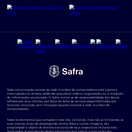
Cartão Safra Empresas
PRSAC
Empréstimo e financiamentos PJ
Regras e Parâmetros de Atuação Banco Safra
Seguros para empresas
Relações com investidores
Derivativos
Remuneração Diferenciada FEE BASED
Agronegócios
Segurança da Informação
Tarifas e serviços Pessoa Física
Termos de Uso
Transparência de remuneração
Guia de Classificação de Natureza Cambial
Toda comunicação através da rede mundial de computadores está sujeita a
Termos e Condições para Portabilidade de Investimento
interrupções ou atrasos, podendo prejudicar ordens, negociações ou a recepção
de informações atualizadas. O Safra, exime-se de responsabilidade por danos
sofridos por seus clientes, por força de falha de serviços disponibilizados por
terceiros, incluindo, sem limitação aqueles conexos à rede mundial de
computadores.
Todos os elementos que compõem este site, incluindo, mas não se limitando, as
suas marcas, sinais de propaganda, textos, fotos e outras imagens, são
propriedade e objeto de direitos exclusivos de seus respectivos titulares e/ou
licenciados. A reprodução destes elementos sem prévia autorização dos