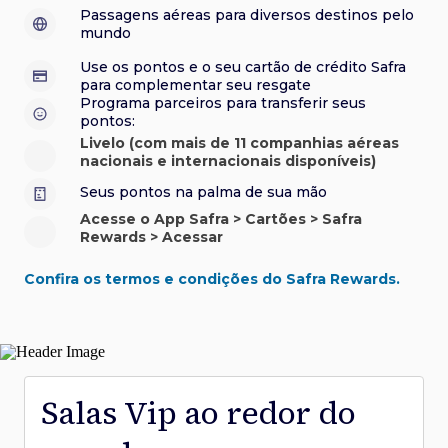
sorteios e muito mais. Faça seu cadastro e aproveite.
roubo e/ou incêndio acidental ao alugar carro no Brasil.
sorteios e muito mais. Faça seu cadastro e aproveite.
Confira aqui o regulamento.
Visa Luxury Hotel Collection:
experiências em
•
Passagens aéreas para diversos destinos pelo
Saiba mais sobre esses e outros benefícios.
hotéis renomados.
mundo
Saiba mais sobre esses e outros benefícios.
Saiba mais sobre esses e outros benefícios.
Saiba mais sobre esses e outros benefícios.
*Cartão não disponível para novas contratações.
Use os pontos e o seu cartão de crédito Safra
*Cartão não disponível para novas contratações.
para complementar seu resgate
*Cartão não disponível para novas contratações.
Programa parceiros para transferir seus
pontos:
Livelo (com mais de 11 companhias aéreas
nacionais e internacionais disponíveis)
Seus pontos na palma de sua mão
Acesse o App Safra > Cartões > Safra
Rewards > Acessar
Confira os termos e condições do Safra Rewards.
Salas Vip ao redor do