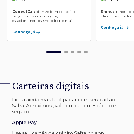
ConectCar:
otimize tempo e agilize
Rhino:
tranquilida
pagamentos em pedágios,
blindados e chofer p
estacionamentos, shoppings e mais.
Conheça já
Conheça já
Carteiras digitais
Ficou ainda mais fácil pagar com seu
cartão
Safra. Aproximou, validou, pagou. É rápido e
seguro.
Apple Pay
Use seu cartão de crédito Safra no app