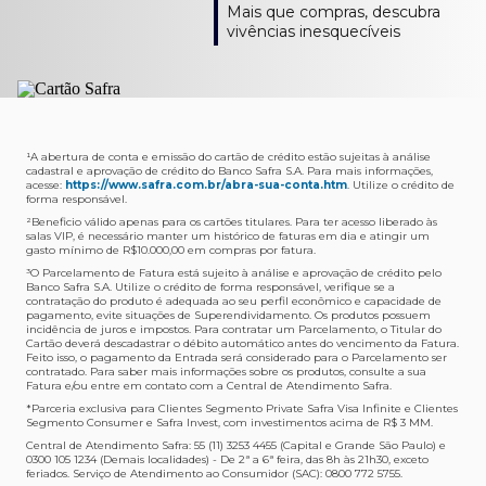
Como verifico os acessos a sala?
Onde consulto meu saldo de pontos?
A entrega é de responsabilidade do fornecedor e será
Livelo?
Mais que compras, descubra
Os acessos podem ser acompanhados e utilizados via
Acesse o App Safra > Cartões > Safra Rewards e consulte
feita por Transportadora ou Correios. O fornecedor do
Para solicitar a transferência dos seus pontos, basta
vivências inesquecíveis
APP Visa Airport Companion. Baixe o app na loja de
sua pontuação. Você também poderá ver a pontuação
produto escolhido verificará o que atende sua região e
acessar o Safra Rewards via App e seguir quatro passos:
aplicativos do seu celular e cadastre seu cartão Safra.
em sua fatura.
fará o envio.
Menu Viagens > Transfira seus pontos > Livelo >
Selecionar a quantidade de pontos a ser transferido.
Posso entrar com acompanhantes?
Os meus Pontos Safra Rewards têm validade?
Em quanto tempo meu produto será entregue?
Os 4 acessos são concedidos ao titular que pode utilizá-
Sim, variando de acordo com o cartão que você possui.
O prazo varia de acordo com o produto escolhido e
Fez compras internacionais com seu cartão de
los liberando o acesso dos acompanhantes.
No Cartão Visa Empresarial, os pontos expiram em 12
endereço de entrega, mas fique tranquilo que
crédito Safra?
meses e, nos cartões, Safra Visa Platinum e Mastercard
informaremos isto para você no momento do resgate.
Confira
aqui
o histórico da taxa de câmbio (em dólar
¹A abertura de conta e emissão do cartão de crédito estão sujeitas à análise
cadastral e aprovação de crédito do Banco Safra S.A. Para mais informações,
Black em 24 meses, a partir do pagamento da respectiva
americano).
acesse:
https://www.safra.com.br/abra-sua-conta.htm
. Utilize o crédito de
Onde posso acompanhar meus pedidos?
fatura. Nos cartões Safra Visa Infinite os pontos não têm
forma responsável.
É simples: acesse a plataforma Safra Rewards, clique em
validade.
²Beneficio válido apenas para os cartões titulares. Para ter acesso liberado às
Menu > Minha conta > Pedidos e pronto.
salas VIP, é necessário manter um histórico de faturas em dia e atingir um
Não tenho pontos suficientes para resgatar um
gasto mínimo de R$10.000,00 em compras por fatura​.
Não recebi meu produto, o que devo fazer?
produto, o que eu faço?
³O Parcelamento de Fatura está sujeito à análise e aprovação de crédito pelo
Entre em contato conosco através da Central de
Banco Safra S.A. Utilize o crédito de forma responsável, verifique se a
A plataforma Safra Rewards conta com produtos de
contratação do produto é adequada ao seu perfil econômico e capacidade de
Atendimento Cartões de Crédito Safra, nos telefones
todos os valores. Caso não tenha pontos suficientes,
pagamento, evite situações de Superendividamento. Os produtos possuem
4001-4460 (Grande São Paulo) ou 0800 728 4460
você pode completar a compra com o seu Cartão de
incidência de juros e impostos. Para contratar um Parcelamento, o Titular do
Cartão deverá descadastrar o débito automático antes do vencimento da Fatura.
(demais localidades). Nossos atendentes estão
Crédito Safra, pagando a diferença.
Feito isso, o pagamento da Entrada será considerado para o Parcelamento ser
preparados para rastrear pedidos e te auxiliar no que for
contratado. Para saber mais informações sobre os produtos, consulte a sua
Quem pode utilizar meus Pontos Safra Rewards?
necessário.
Fatura e/ou entre em contato com a Central de Atendimento Safra.
O titular do Cartão de Crédito que esteja com o
*Parceria exclusiva para Clientes Segmento Private Safra Visa Infinite e Clientes
Não gostei do meu pedido e desejo trocar, o que
pagamento da fatura em dia. Lembre-se que, caso você
Segmento Consumer e Safra Invest, com investimentos acima de R$ 3 MM.
devo fazer?
tenha um cartão adicional, ele também pontuará para
Central de Atendimento Safra: 55 (11) 3253 4455 (Capital e Grande São Paulo) e
0300 105 1234 (Demais localidades) - De 2ª a 6ª feira, das 8h às 21h30, exceto
Entre em contato conosco através da Central de
você.
feriados. Serviço de Atendimento ao Consumidor (SAC): 0800 772 5755.
Atendimento Cartões de Crédito Safra, nos telefones