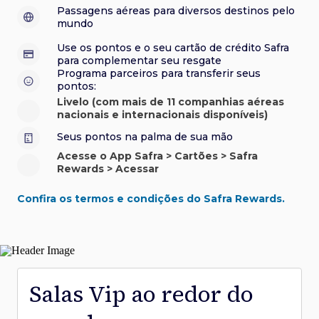
sorteios e muito mais. Faça seu cadastro e aproveite.
roubo e/ou incêndio acidental ao alugar carro no Brasil.
sorteios e muito mais. Faça seu cadastro e aproveite.
Confira aqui o regulamento.
Visa Luxury Hotel Collection:
experiências em
•
Passagens aéreas para diversos destinos pelo
Saiba mais sobre esses e outros benefícios.
hotéis renomados.
mundo
Saiba mais sobre esses e outros benefícios.
Saiba mais sobre esses e outros benefícios.
Saiba mais sobre esses e outros benefícios.
*Cartão não disponível para novas contratações.
Use os pontos e o seu cartão de crédito Safra
*Cartão não disponível para novas contratações.
para complementar seu resgate
*Cartão não disponível para novas contratações.
Programa parceiros para transferir seus
pontos:
Livelo (com mais de 11 companhias aéreas
nacionais e internacionais disponíveis)
Seus pontos na palma de sua mão
Acesse o App Safra > Cartões > Safra
Rewards > Acessar
Confira os termos e condições do Safra Rewards.
Salas Vip ao redor do