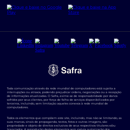
Cartão Safra Empresas
PRSAC
Empréstimo e financiamentos PJ
Regras e Parâmetros de Atuação Banco Safra
Seguros para empresas
Relações com investidores
Derivativos
Remuneração Diferenciada FEE BASED
Agronegócios
Segurança da Informação
Tarifas e serviços Pessoa Física
Termos de Uso
Transparência de remuneração
Guia de Classificação de Natureza Cambial
Toda comunicação através da rede mundial de computadores está sujeita a
Termos e Condições para Portabilidade de Investimento
interrupções ou atrasos, podendo prejudicar ordens, negociações ou a recepção
de informações atualizadas. O Safra, exime-se de responsabilidade por danos
sofridos por seus clientes, por força de falha de serviços disponibilizados por
terceiros, incluindo, sem limitação aqueles conexos à rede mundial de
computadores.
Todos os elementos que compõem este site, incluindo, mas não se limitando, as
suas marcas, sinais de propaganda, textos, fotos e outras imagens, são
propriedade e objeto de direitos exclusivos de seus respectivos titulares e/ou
licenciados. A reprodução destes elementos sem prévia autorização dos