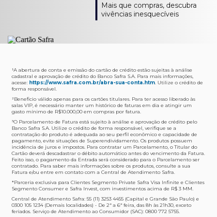
Como verifico os acessos a sala?
Onde consulto meu saldo de pontos?
A entrega é de responsabilidade do fornecedor e será
Livelo?
Mais que compras, descubra
Os acessos podem ser acompanhados e utilizados via
Acesse o App Safra > Cartões > Safra Rewards e consulte
feita por Transportadora ou Correios. O fornecedor do
Para solicitar a transferência dos seus pontos, basta
vivências inesquecíveis
APP Visa Airport Companion. Baixe o app na loja de
sua pontuação. Você também poderá ver a pontuação
produto escolhido verificará o que atende sua região e
acessar o Safra Rewards via App e seguir quatro passos:
aplicativos do seu celular e cadastre seu cartão Safra.
em sua fatura.
fará o envio.
Menu Viagens > Transfira seus pontos > Livelo >
Selecionar a quantidade de pontos a ser transferido.
Posso entrar com acompanhantes?
Os meus Pontos Safra Rewards têm validade?
Em quanto tempo meu produto será entregue?
Os 4 acessos são concedidos ao titular que pode utilizá-
Sim, variando de acordo com o cartão que você possui.
O prazo varia de acordo com o produto escolhido e
Fez compras internacionais com seu cartão de
los liberando o acesso dos acompanhantes.
No Cartão Visa Empresarial, os pontos expiram em 12
endereço de entrega, mas fique tranquilo que
crédito Safra?
meses e, nos cartões, Safra Visa Platinum e Mastercard
informaremos isto para você no momento do resgate.
Confira
aqui
o histórico da taxa de câmbio (em dólar
¹A abertura de conta e emissão do cartão de crédito estão sujeitas à análise
cadastral e aprovação de crédito do Banco Safra S.A. Para mais informações,
Black em 24 meses, a partir do pagamento da respectiva
americano).
acesse:
https://www.safra.com.br/abra-sua-conta.htm
. Utilize o crédito de
Onde posso acompanhar meus pedidos?
fatura. Nos cartões Safra Visa Infinite os pontos não têm
forma responsável.
É simples: acesse a plataforma Safra Rewards, clique em
validade.
²Beneficio válido apenas para os cartões titulares. Para ter acesso liberado às
Menu > Minha conta > Pedidos e pronto.
salas VIP, é necessário manter um histórico de faturas em dia e atingir um
Não tenho pontos suficientes para resgatar um
gasto mínimo de R$10.000,00 em compras por fatura​.
Não recebi meu produto, o que devo fazer?
produto, o que eu faço?
³O Parcelamento de Fatura está sujeito à análise e aprovação de crédito pelo
Entre em contato conosco através da Central de
Banco Safra S.A. Utilize o crédito de forma responsável, verifique se a
A plataforma Safra Rewards conta com produtos de
contratação do produto é adequada ao seu perfil econômico e capacidade de
Atendimento Cartões de Crédito Safra, nos telefones
todos os valores. Caso não tenha pontos suficientes,
pagamento, evite situações de Superendividamento. Os produtos possuem
4001-4460 (Grande São Paulo) ou 0800 728 4460
você pode completar a compra com o seu Cartão de
incidência de juros e impostos. Para contratar um Parcelamento, o Titular do
Cartão deverá descadastrar o débito automático antes do vencimento da Fatura.
(demais localidades). Nossos atendentes estão
Crédito Safra, pagando a diferença.
Feito isso, o pagamento da Entrada será considerado para o Parcelamento ser
preparados para rastrear pedidos e te auxiliar no que for
contratado. Para saber mais informações sobre os produtos, consulte a sua
Quem pode utilizar meus Pontos Safra Rewards?
necessário.
Fatura e/ou entre em contato com a Central de Atendimento Safra.
O titular do Cartão de Crédito que esteja com o
*Parceria exclusiva para Clientes Segmento Private Safra Visa Infinite e Clientes
Não gostei do meu pedido e desejo trocar, o que
pagamento da fatura em dia. Lembre-se que, caso você
Segmento Consumer e Safra Invest, com investimentos acima de R$ 3 MM.
devo fazer?
tenha um cartão adicional, ele também pontuará para
Central de Atendimento Safra: 55 (11) 3253 4455 (Capital e Grande São Paulo) e
0300 105 1234 (Demais localidades) - De 2ª a 6ª feira, das 8h às 21h30, exceto
Entre em contato conosco através da Central de
você.
feriados. Serviço de Atendimento ao Consumidor (SAC): 0800 772 5755.
Atendimento Cartões de Crédito Safra, nos telefones