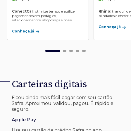
ConectCar:
otimize tempo e agilize
Rhino:
tranquilida
pagamentos em pedágios,
blindados e chofer p
estacionamentos, shoppings e mais.
Conheça já
Conheça já
Carteiras digitais
Ficou ainda mais fácil pagar com seu
cartão
Safra. Aproximou, validou, pagou. É rápido e
seguro.
Apple Pay
Use seu cartão de crédito Safra no app