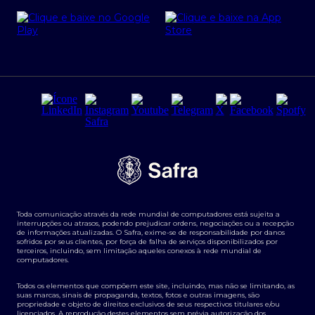
Cartão Safra Empresas
PRSAC
Empréstimo e financiamentos PJ
Regras e Parâmetros de Atuação Banco Safra
Seguros para empresas
Relações com investidores
Derivativos
Remuneração Diferenciada FEE BASED
Agronegócios
Segurança da Informação
Tarifas e serviços Pessoa Física
Termos de Uso
Transparência de remuneração
Guia de Classificação de Natureza Cambial
Toda comunicação através da rede mundial de computadores está sujeita a
Termos e Condições para Portabilidade de Investimento
interrupções ou atrasos, podendo prejudicar ordens, negociações ou a recepção
de informações atualizadas. O Safra, exime-se de responsabilidade por danos
sofridos por seus clientes, por força de falha de serviços disponibilizados por
terceiros, incluindo, sem limitação aqueles conexos à rede mundial de
computadores.
Todos os elementos que compõem este site, incluindo, mas não se limitando, as
suas marcas, sinais de propaganda, textos, fotos e outras imagens, são
propriedade e objeto de direitos exclusivos de seus respectivos titulares e/ou
licenciados. A reprodução destes elementos sem prévia autorização dos