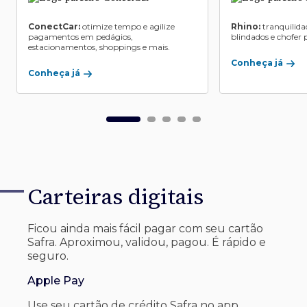
ConectCar:
otimize tempo e agilize
Rhino:
tranquilida
pagamentos em pedágios,
blindados e chofer p
estacionamentos, shoppings e mais.
Conheça já
Conheça já
Carteiras digitais
Ficou ainda mais fácil pagar com seu
cartão
Safra. Aproximou, validou, pagou. É rápido e
seguro.
Apple Pay
Use seu cartão de crédito Safra no app