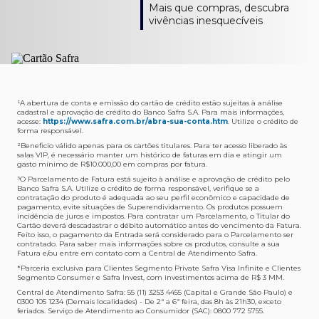
Como verifico os acessos a sala?
Onde consulto meu saldo de pontos?
A entrega é de responsabilidade do fornecedor e será
Livelo?
Mais que compras, descubra
Os acessos podem ser acompanhados e utilizados via
Acesse o App Safra > Cartões > Safra Rewards e consulte
feita por Transportadora ou Correios. O fornecedor do
Para solicitar a transferência dos seus pontos, basta
vivências inesquecíveis
APP Visa Airport Companion. Baixe o app na loja de
sua pontuação. Você também poderá ver a pontuação
produto escolhido verificará o que atende sua região e
acessar o Safra Rewards via App e seguir quatro passos:
aplicativos do seu celular e cadastre seu cartão Safra.
em sua fatura.
fará o envio.
Menu Viagens > Transfira seus pontos > Livelo >
Selecionar a quantidade de pontos a ser transferido.
Posso entrar com acompanhantes?
Os meus Pontos Safra Rewards têm validade?
Em quanto tempo meu produto será entregue?
Os 4 acessos são concedidos ao titular que pode utilizá-
Sim, variando de acordo com o cartão que você possui.
O prazo varia de acordo com o produto escolhido e
Fez compras internacionais com seu cartão de
los liberando o acesso dos acompanhantes.
No Cartão Visa Empresarial, os pontos expiram em 12
endereço de entrega, mas fique tranquilo que
crédito Safra?
meses e, nos cartões, Safra Visa Platinum e Mastercard
informaremos isto para você no momento do resgate.
Confira
aqui
o histórico da taxa de câmbio (em dólar
¹A abertura de conta e emissão do cartão de crédito estão sujeitas à análise
cadastral e aprovação de crédito do Banco Safra S.A. Para mais informações,
Black em 24 meses, a partir do pagamento da respectiva
americano).
acesse:
https://www.safra.com.br/abra-sua-conta.htm
. Utilize o crédito de
Onde posso acompanhar meus pedidos?
fatura. Nos cartões Safra Visa Infinite os pontos não têm
forma responsável.
É simples: acesse a plataforma Safra Rewards, clique em
validade.
²Beneficio válido apenas para os cartões titulares. Para ter acesso liberado às
Menu > Minha conta > Pedidos e pronto.
salas VIP, é necessário manter um histórico de faturas em dia e atingir um
Não tenho pontos suficientes para resgatar um
gasto mínimo de R$10.000,00 em compras por fatura​.
Não recebi meu produto, o que devo fazer?
produto, o que eu faço?
³O Parcelamento de Fatura está sujeito à análise e aprovação de crédito pelo
Entre em contato conosco através da Central de
Banco Safra S.A. Utilize o crédito de forma responsável, verifique se a
A plataforma Safra Rewards conta com produtos de
contratação do produto é adequada ao seu perfil econômico e capacidade de
Atendimento Cartões de Crédito Safra, nos telefones
todos os valores. Caso não tenha pontos suficientes,
pagamento, evite situações de Superendividamento. Os produtos possuem
4001-4460 (Grande São Paulo) ou 0800 728 4460
você pode completar a compra com o seu Cartão de
incidência de juros e impostos. Para contratar um Parcelamento, o Titular do
Cartão deverá descadastrar o débito automático antes do vencimento da Fatura.
(demais localidades). Nossos atendentes estão
Crédito Safra, pagando a diferença.
Feito isso, o pagamento da Entrada será considerado para o Parcelamento ser
preparados para rastrear pedidos e te auxiliar no que for
contratado. Para saber mais informações sobre os produtos, consulte a sua
Quem pode utilizar meus Pontos Safra Rewards?
necessário.
Fatura e/ou entre em contato com a Central de Atendimento Safra.
O titular do Cartão de Crédito que esteja com o
*Parceria exclusiva para Clientes Segmento Private Safra Visa Infinite e Clientes
Não gostei do meu pedido e desejo trocar, o que
pagamento da fatura em dia. Lembre-se que, caso você
Segmento Consumer e Safra Invest, com investimentos acima de R$ 3 MM.
devo fazer?
tenha um cartão adicional, ele também pontuará para
Central de Atendimento Safra: 55 (11) 3253 4455 (Capital e Grande São Paulo) e
0300 105 1234 (Demais localidades) - De 2ª a 6ª feira, das 8h às 21h30, exceto
Entre em contato conosco através da Central de
você.
feriados. Serviço de Atendimento ao Consumidor (SAC): 0800 772 5755.
Atendimento Cartões de Crédito Safra, nos telefones