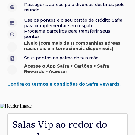
sorteios e muito mais. Faça seu cadastro e aproveite.
roubo e/ou incêndio acidental ao alugar carro no Brasil.
sorteios e muito mais. Faça seu cadastro e aproveite.
Confira aqui o regulamento.
Visa Luxury Hotel Collection:
experiências em
•
Passagens aéreas para diversos destinos pelo
Saiba mais sobre esses e outros benefícios.
hotéis renomados.
mundo
Saiba mais sobre esses e outros benefícios.
Saiba mais sobre esses e outros benefícios.
Saiba mais sobre esses e outros benefícios.
*Cartão não disponível para novas contratações.
Use os pontos e o seu cartão de crédito Safra
*Cartão não disponível para novas contratações.
para complementar seu resgate
*Cartão não disponível para novas contratações.
Programa parceiros para transferir seus
pontos:
Livelo (com mais de 11 companhias aéreas
nacionais e internacionais disponíveis)
Seus pontos na palma de sua mão
Acesse o App Safra > Cartões > Safra
Rewards > Acessar
Confira os termos e condições do Safra Rewards.
Salas Vip ao redor do