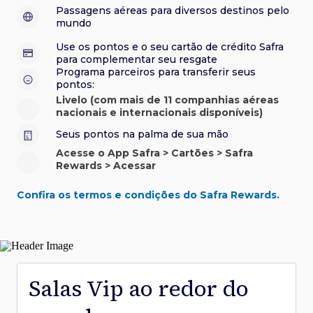
sorteios e muito mais. Faça seu cadastro e aproveite.
roubo e/ou incêndio acidental ao alugar carro no Brasil.
sorteios e muito mais. Faça seu cadastro e aproveite.
Confira aqui o regulamento.
Visa Luxury Hotel Collection:
experiências em
•
Passagens aéreas para diversos destinos pelo
Saiba mais sobre esses e outros benefícios.
hotéis renomados.
mundo
Saiba mais sobre esses e outros benefícios.
Saiba mais sobre esses e outros benefícios.
Saiba mais sobre esses e outros benefícios.
*Cartão não disponível para novas contratações.
Use os pontos e o seu cartão de crédito Safra
*Cartão não disponível para novas contratações.
para complementar seu resgate
*Cartão não disponível para novas contratações.
Programa parceiros para transferir seus
pontos:
Livelo (com mais de 11 companhias aéreas
nacionais e internacionais disponíveis)
Seus pontos na palma de sua mão
Acesse o App Safra > Cartões > Safra
Rewards > Acessar
Confira os termos e condições do Safra Rewards.
Salas Vip ao redor do