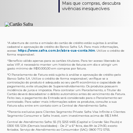
Como verifico os acessos a sala?
Onde consulto meu saldo de pontos?
A entrega é de responsabilidade do fornecedor e será
Livelo?
Mais que compras, descubra
Os acessos podem ser acompanhados e utilizados via
Acesse o App Safra > Cartões > Safra Rewards e consulte
feita por Transportadora ou Correios. O fornecedor do
Para solicitar a transferência dos seus pontos, basta
vivências inesquecíveis
APP Visa Airport Companion. Baixe o app na loja de
sua pontuação. Você também poderá ver a pontuação
produto escolhido verificará o que atende sua região e
acessar o Safra Rewards via App e seguir quatro passos:
aplicativos do seu celular e cadastre seu cartão Safra.
em sua fatura.
fará o envio.
Menu Viagens > Transfira seus pontos > Livelo >
Selecionar a quantidade de pontos a ser transferido.
Posso entrar com acompanhantes?
Os meus Pontos Safra Rewards têm validade?
Em quanto tempo meu produto será entregue?
Os 4 acessos são concedidos ao titular que pode utilizá-
Sim, variando de acordo com o cartão que você possui.
O prazo varia de acordo com o produto escolhido e
Fez compras internacionais com seu cartão de
los liberando o acesso dos acompanhantes.
No Cartão Visa Empresarial, os pontos expiram em 12
endereço de entrega, mas fique tranquilo que
crédito Safra?
meses e, nos cartões, Safra Visa Platinum e Mastercard
informaremos isto para você no momento do resgate.
Confira
aqui
o histórico da taxa de câmbio (em dólar
¹A abertura de conta e emissão do cartão de crédito estão sujeitas à análise
cadastral e aprovação de crédito do Banco Safra S.A. Para mais informações,
Black em 24 meses, a partir do pagamento da respectiva
americano).
acesse:
https://www.safra.com.br/abra-sua-conta.htm
. Utilize o crédito de
Onde posso acompanhar meus pedidos?
fatura. Nos cartões Safra Visa Infinite os pontos não têm
forma responsável.
É simples: acesse a plataforma Safra Rewards, clique em
validade.
²Beneficio válido apenas para os cartões titulares. Para ter acesso liberado às
Menu > Minha conta > Pedidos e pronto.
salas VIP, é necessário manter um histórico de faturas em dia e atingir um
Não tenho pontos suficientes para resgatar um
gasto mínimo de R$10.000,00 em compras por fatura​.
Não recebi meu produto, o que devo fazer?
produto, o que eu faço?
³O Parcelamento de Fatura está sujeito à análise e aprovação de crédito pelo
Entre em contato conosco através da Central de
Banco Safra S.A. Utilize o crédito de forma responsável, verifique se a
A plataforma Safra Rewards conta com produtos de
contratação do produto é adequada ao seu perfil econômico e capacidade de
Atendimento Cartões de Crédito Safra, nos telefones
todos os valores. Caso não tenha pontos suficientes,
pagamento, evite situações de Superendividamento. Os produtos possuem
4001-4460 (Grande São Paulo) ou 0800 728 4460
você pode completar a compra com o seu Cartão de
incidência de juros e impostos. Para contratar um Parcelamento, o Titular do
Cartão deverá descadastrar o débito automático antes do vencimento da Fatura.
(demais localidades). Nossos atendentes estão
Crédito Safra, pagando a diferença.
Feito isso, o pagamento da Entrada será considerado para o Parcelamento ser
preparados para rastrear pedidos e te auxiliar no que for
contratado. Para saber mais informações sobre os produtos, consulte a sua
Quem pode utilizar meus Pontos Safra Rewards?
necessário.
Fatura e/ou entre em contato com a Central de Atendimento Safra.
O titular do Cartão de Crédito que esteja com o
*Parceria exclusiva para Clientes Segmento Private Safra Visa Infinite e Clientes
Não gostei do meu pedido e desejo trocar, o que
pagamento da fatura em dia. Lembre-se que, caso você
Segmento Consumer e Safra Invest, com investimentos acima de R$ 3 MM.
devo fazer?
tenha um cartão adicional, ele também pontuará para
Central de Atendimento Safra: 55 (11) 3253 4455 (Capital e Grande São Paulo) e
0300 105 1234 (Demais localidades) - De 2ª a 6ª feira, das 8h às 21h30, exceto
Entre em contato conosco através da Central de
você.
feriados. Serviço de Atendimento ao Consumidor (SAC): 0800 772 5755.
Atendimento Cartões de Crédito Safra, nos telefones