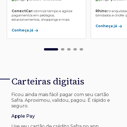
ConectCar:
otimize tempo e agilize
Rhino:
tranquilida
pagamentos em pedágios,
blindados e chofer p
estacionamentos, shoppings e mais.
Conheça já
Conheça já
Carteiras digitais
Ficou ainda mais fácil pagar com seu
cartão
Safra. Aproximou, validou, pagou. É rápido e
seguro.
Apple Pay
Use seu cartão de crédito Safra no app