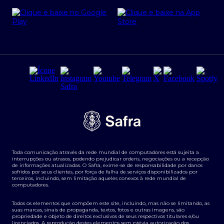
Cartão Safra Empresas
PRSAC
Empréstimo e financiamentos PJ
Regras e Parâmetros de Atuação Banco Safra
Seguros para empresas
Relações com investidores
Derivativos
Remuneração Diferenciada FEE BASED
Agronegócios
Segurança da Informação
Tarifas e serviços Pessoa Física
Termos de Uso
Transparência de remuneração
Guia de Classificação de Natureza Cambial
Toda comunicação através da rede mundial de computadores está sujeita a
Termos e Condições para Portabilidade de Investimento
interrupções ou atrasos, podendo prejudicar ordens, negociações ou a recepção
de informações atualizadas. O Safra, exime-se de responsabilidade por danos
sofridos por seus clientes, por força de falha de serviços disponibilizados por
terceiros, incluindo, sem limitação aqueles conexos à rede mundial de
computadores.
Todos os elementos que compõem este site, incluindo, mas não se limitando, as
suas marcas, sinais de propaganda, textos, fotos e outras imagens, são
propriedade e objeto de direitos exclusivos de seus respectivos titulares e/ou
licenciados. A reprodução destes elementos sem prévia autorização dos