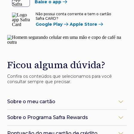
Baixe o app
Não possui conta corrente e tem o cartão
Safra CARD?
Google Play
Apple Store
Ficou alguma dúvida?
Confira os conteúdos que selecionamos para você
consultar sempre que precisar.
Sobre o meu cartão
Como desbloqueio meu cartão Safra?
Sobre o Programa Safra Rewards
Você pode desbloquear pelo app Safra:
1. Faça o login, clique em Serviços > Cartão de Crédito >
O que é o Programa Safra Rewards?
Desbloqueio
Pontuação do meu cartão de crédito
O Safra Rewards é o programa de recompensas dos
2. Localize seu cartão, faça o desbloqueio e pronto!