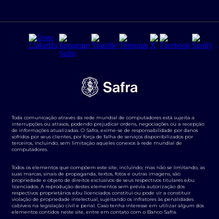
Seguros para empresas
Relações com investidores
Derivativos
Remuneração Diferenciada FEE BASED
Agronegócios
Segurança da Informação
Tarifas e serviços Pessoa Física
Termos de Uso
Transparência de remuneração
Guia de Classificação de Natureza Cambial
Toda comunicação através da rede mundial de computadores está sujeita a
Termos e Condições para Portabilidade de Investimento
interrupções ou atrasos, podendo prejudicar ordens, negociações ou a recepção
de informações atualizadas. O Safra, exime-se de responsabilidade por danos
sofridos por seus clientes, por força de falha de serviços disponibilizados por
terceiros, incluindo, sem limitação aqueles conexos à rede mundial de
computadores.
Todos os elementos que compõem este site, incluindo, mas não se limitando, as
suas marcas, sinais de propaganda, textos, fotos e outras imagens, são
propriedade e objeto de direitos exclusivos de seus respectivos titulares e/ou
licenciados. A reprodução destes elementos sem prévia autorização dos
respectivos proprietários e/ou licenciados constitui ou pode vir a constituir
violação de propriedade intelectual, sujeitando os infratores às penalidades
cabíveis na legislação civil e penal. Caso tenha interesse em utilizar algum dos
elementos contidos neste site, entre em contato com o Banco Safra.