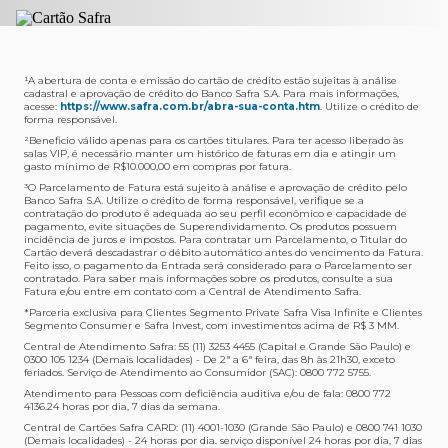
Selecionar a quantidade de pontos a ser transferido.
Posso entrar com acompanhantes?
Os meus Pontos Safra Rewards têm validade?
Em quanto tempo meu produto será entregue?
Os 4 acessos são concedidos ao titular que pode utilizá-
Sim, variando de acordo com o cartão que você possui.
O prazo varia de acordo com o produto escolhido e
Fez compras internacionais com seu cartão de
los liberando o acesso dos acompanhantes.
No Cartão Visa Empresarial, os pontos expiram em 12
endereço de entrega, mas fique tranquilo que
crédito Safra?
meses e, nos cartões, Safra Visa Platinum e Mastercard
informaremos isto para você no momento do resgate.
Confira
aqui
o histórico da taxa de câmbio (em dólar
¹A abertura de conta e emissão do cartão de crédito estão sujeitas à análise
cadastral e aprovação de crédito do Banco Safra S.A. Para mais informações,
Black em 24 meses, a partir do pagamento da respectiva
americano).
acesse:
https://www.safra.com.br/abra-sua-conta.htm
. Utilize o crédito de
Onde posso acompanhar meus pedidos?
fatura. Nos cartões Safra Visa Infinite os pontos não têm
forma responsável.
É simples: acesse a plataforma Safra Rewards, clique em
validade.
²Beneficio válido apenas para os cartões titulares. Para ter acesso liberado às
Menu > Minha conta > Pedidos e pronto.
salas VIP, é necessário manter um histórico de faturas em dia e atingir um
Não tenho pontos suficientes para resgatar um
gasto mínimo de R$10.000,00 em compras por fatura​.
Não recebi meu produto, o que devo fazer?
produto, o que eu faço?
³O Parcelamento de Fatura está sujeito à análise e aprovação de crédito pelo
Entre em contato conosco através da Central de
Banco Safra S.A. Utilize o crédito de forma responsável, verifique se a
A plataforma Safra Rewards conta com produtos de
contratação do produto é adequada ao seu perfil econômico e capacidade de
Atendimento Cartões de Crédito Safra, nos telefones
todos os valores. Caso não tenha pontos suficientes,
pagamento, evite situações de Superendividamento. Os produtos possuem
4001-4460 (Grande São Paulo) ou 0800 728 4460
você pode completar a compra com o seu Cartão de
incidência de juros e impostos. Para contratar um Parcelamento, o Titular do
Cartão deverá descadastrar o débito automático antes do vencimento da Fatura.
(demais localidades). Nossos atendentes estão
Crédito Safra, pagando a diferença.
Feito isso, o pagamento da Entrada será considerado para o Parcelamento ser
preparados para rastrear pedidos e te auxiliar no que for
contratado. Para saber mais informações sobre os produtos, consulte a sua
Quem pode utilizar meus Pontos Safra Rewards?
necessário.
Fatura e/ou entre em contato com a Central de Atendimento Safra.
O titular do Cartão de Crédito que esteja com o
*Parceria exclusiva para Clientes Segmento Private Safra Visa Infinite e Clientes
Não gostei do meu pedido e desejo trocar, o que
pagamento da fatura em dia. Lembre-se que, caso você
Segmento Consumer e Safra Invest, com investimentos acima de R$ 3 MM.
devo fazer?
tenha um cartão adicional, ele também pontuará para
Central de Atendimento Safra: 55 (11) 3253 4455 (Capital e Grande São Paulo) e
0300 105 1234 (Demais localidades) - De 2ª a 6ª feira, das 8h às 21h30, exceto
Entre em contato conosco através da Central de
você.
feriados. Serviço de Atendimento ao Consumidor (SAC): 0800 772 5755.
Atendimento Cartões de Crédito Safra, nos telefones
Atendimento para Pessoas com deficiência auditiva e/ou de fala: 0800 772
Como faço para acessar a Plataforma Safra
4001-4460 (Grande São Paulo) ou 0800 728 4460
4136.24 horas por dia, 7 dias da semana.
Rewards?
(demais localidades), respeitando o prazo limite de 7 dias
Central de Cartões Safra CARD: (11) 4001-1030 (Grande São Paulo) e 0800 741 1030
Primeiro, faça o download do App Safra nas lojas App
corridos a partir da data da entrega.
(Demais localidades) - 24 horas por dia. serviço disponível 24 horas por dia, 7 dias