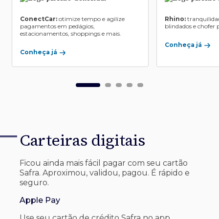
ConectCar:
otimize tempo e agilize
Rhino:
tranquilida
pagamentos em pedágios,
blindados e chofer p
estacionamentos, shoppings e mais.
Conheça já
Conheça já
Carteiras digitais
Ficou ainda mais fácil pagar com seu
cartão
Safra. Aproximou, validou, pagou. É rápido e
seguro.
Apple Pay
Use seu cartão de crédito Safra no app