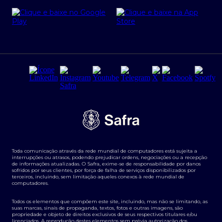
Cartão Safra Empresas
PRSAC
Empréstimo e financiamentos PJ
Regras e Parâmetros de Atuação Banco Safra
Seguros para empresas
Relações com investidores
Derivativos
Remuneração Diferenciada FEE BASED
Agronegócios
Segurança da Informação
Tarifas e serviços Pessoa Física
Termos de Uso
Transparência de remuneração
Guia de Classificação de Natureza Cambial
Toda comunicação através da rede mundial de computadores está sujeita a
Termos e Condições para Portabilidade de Investimento
interrupções ou atrasos, podendo prejudicar ordens, negociações ou a recepção
de informações atualizadas. O Safra, exime-se de responsabilidade por danos
sofridos por seus clientes, por força de falha de serviços disponibilizados por
terceiros, incluindo, sem limitação aqueles conexos à rede mundial de
computadores.
Todos os elementos que compõem este site, incluindo, mas não se limitando, as
suas marcas, sinais de propaganda, textos, fotos e outras imagens, são
propriedade e objeto de direitos exclusivos de seus respectivos titulares e/ou
licenciados. A reprodução destes elementos sem prévia autorização dos