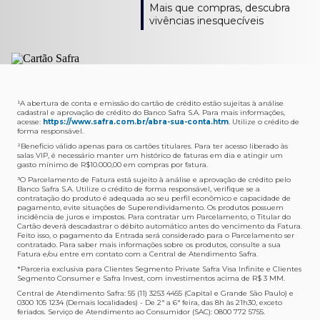
Como verifico os acessos a sala?
Onde consulto meu saldo de pontos?
A entrega é de responsabilidade do fornecedor e será
Livelo?
Mais que compras, descubra
Os acessos podem ser acompanhados e utilizados via
Acesse o App Safra > Cartões > Safra Rewards e consulte
feita por Transportadora ou Correios. O fornecedor do
Para solicitar a transferência dos seus pontos, basta
vivências inesquecíveis
APP Visa Airport Companion. Baixe o app na loja de
sua pontuação. Você também poderá ver a pontuação
produto escolhido verificará o que atende sua região e
acessar o Safra Rewards via App e seguir quatro passos:
aplicativos do seu celular e cadastre seu cartão Safra.
em sua fatura.
fará o envio.
Menu Viagens > Transfira seus pontos > Livelo >
Selecionar a quantidade de pontos a ser transferido.
Posso entrar com acompanhantes?
Os meus Pontos Safra Rewards têm validade?
Em quanto tempo meu produto será entregue?
Os 4 acessos são concedidos ao titular que pode utilizá-
Sim, variando de acordo com o cartão que você possui.
O prazo varia de acordo com o produto escolhido e
Fez compras internacionais com seu cartão de
los liberando o acesso dos acompanhantes.
No Cartão Visa Empresarial, os pontos expiram em 12
endereço de entrega, mas fique tranquilo que
crédito Safra?
meses e, nos cartões, Safra Visa Platinum e Mastercard
informaremos isto para você no momento do resgate.
Confira
aqui
o histórico da taxa de câmbio (em dólar
¹A abertura de conta e emissão do cartão de crédito estão sujeitas à análise
cadastral e aprovação de crédito do Banco Safra S.A. Para mais informações,
Black em 24 meses, a partir do pagamento da respectiva
americano).
acesse:
https://www.safra.com.br/abra-sua-conta.htm
. Utilize o crédito de
Onde posso acompanhar meus pedidos?
fatura. Nos cartões Safra Visa Infinite os pontos não têm
forma responsável.
É simples: acesse a plataforma Safra Rewards, clique em
validade.
²Beneficio válido apenas para os cartões titulares. Para ter acesso liberado às
Menu > Minha conta > Pedidos e pronto.
salas VIP, é necessário manter um histórico de faturas em dia e atingir um
Não tenho pontos suficientes para resgatar um
gasto mínimo de R$10.000,00 em compras por fatura​.
Não recebi meu produto, o que devo fazer?
produto, o que eu faço?
³O Parcelamento de Fatura está sujeito à análise e aprovação de crédito pelo
Entre em contato conosco através da Central de
Banco Safra S.A. Utilize o crédito de forma responsável, verifique se a
A plataforma Safra Rewards conta com produtos de
contratação do produto é adequada ao seu perfil econômico e capacidade de
Atendimento Cartões de Crédito Safra, nos telefones
todos os valores. Caso não tenha pontos suficientes,
pagamento, evite situações de Superendividamento. Os produtos possuem
4001-4460 (Grande São Paulo) ou 0800 728 4460
você pode completar a compra com o seu Cartão de
incidência de juros e impostos. Para contratar um Parcelamento, o Titular do
Cartão deverá descadastrar o débito automático antes do vencimento da Fatura.
(demais localidades). Nossos atendentes estão
Crédito Safra, pagando a diferença.
Feito isso, o pagamento da Entrada será considerado para o Parcelamento ser
preparados para rastrear pedidos e te auxiliar no que for
contratado. Para saber mais informações sobre os produtos, consulte a sua
Quem pode utilizar meus Pontos Safra Rewards?
necessário.
Fatura e/ou entre em contato com a Central de Atendimento Safra.
O titular do Cartão de Crédito que esteja com o
*Parceria exclusiva para Clientes Segmento Private Safra Visa Infinite e Clientes
Não gostei do meu pedido e desejo trocar, o que
pagamento da fatura em dia. Lembre-se que, caso você
Segmento Consumer e Safra Invest, com investimentos acima de R$ 3 MM.
devo fazer?
tenha um cartão adicional, ele também pontuará para
Central de Atendimento Safra: 55 (11) 3253 4455 (Capital e Grande São Paulo) e
0300 105 1234 (Demais localidades) - De 2ª a 6ª feira, das 8h às 21h30, exceto
Entre em contato conosco através da Central de
você.
feriados. Serviço de Atendimento ao Consumidor (SAC): 0800 772 5755.
Atendimento Cartões de Crédito Safra, nos telefones