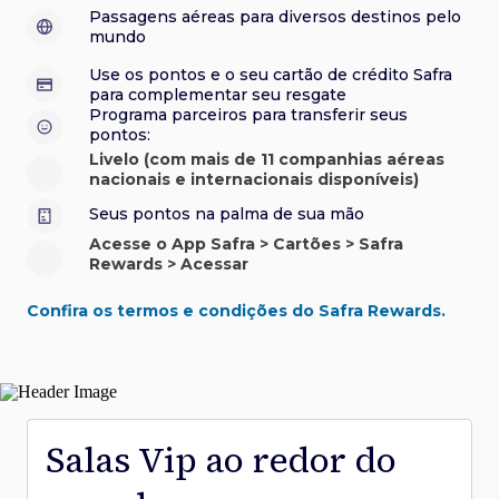
sorteios e muito mais. Faça seu cadastro e aproveite.
roubo e/ou incêndio acidental ao alugar carro no Brasil.
sorteios e muito mais. Faça seu cadastro e aproveite.
Confira aqui o regulamento.
Visa Luxury Hotel Collection:
experiências em
•
Passagens aéreas para diversos destinos pelo
Saiba mais sobre esses e outros benefícios.
hotéis renomados.
mundo
Saiba mais sobre esses e outros benefícios.
Saiba mais sobre esses e outros benefícios.
Saiba mais sobre esses e outros benefícios.
*Cartão não disponível para novas contratações.
Use os pontos e o seu cartão de crédito Safra
*Cartão não disponível para novas contratações.
para complementar seu resgate
*Cartão não disponível para novas contratações.
Programa parceiros para transferir seus
pontos:
Livelo (com mais de 11 companhias aéreas
nacionais e internacionais disponíveis)
Seus pontos na palma de sua mão
Acesse o App Safra > Cartões > Safra
Rewards > Acessar
Confira os termos e condições do Safra Rewards.
Salas Vip ao redor do