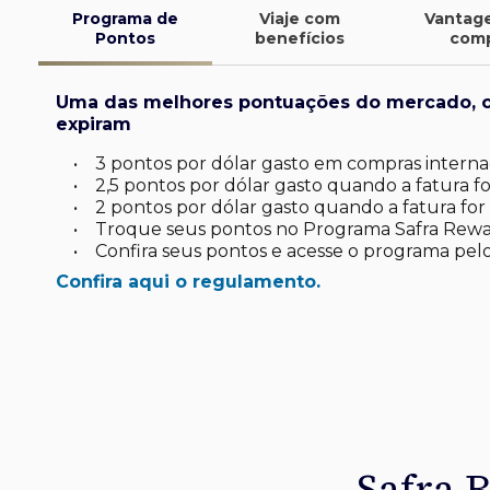
Programa de
Viaje com
Vantag
Pontos
benefícios
com
Uma das melhores pontuações do mercado, 
expiram
•
3 pontos por dólar gasto em compras internac
•
2,5 pontos por dólar gasto quando a fatura for
•
2 pontos por dólar gasto quando a fatura for 
•
Troque seus pontos no Programa Safra Rewa
•
Confira seus pontos e acesse o programa pelo
Confira aqui o regulamento.
finite
d*
latinum
tinum*
ard Platinum*
de investimento
uas viagens.
omo você
sa
 seu dia a dia
Safra 