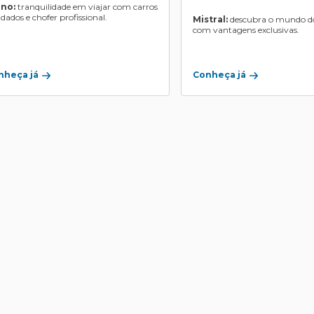
ino:
tranquilidade em viajar com carros
ndados e chofer profissional.
Mistral:
descubra o mundo do
com vantagens exclusivas.
Conheça já
nheça já