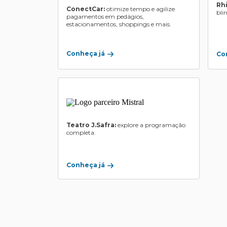
Rh
ConectCar:
otimize tempo e agilize
bli
pagamentos em pedágios,
estacionamentos, shoppings e mais.
Conheça já
Co
Teatro J.Safra:
explore a programação
completa.
Conheça já