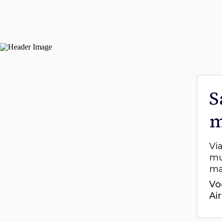
S
m
Vi
mu
ma
Vo
Ai