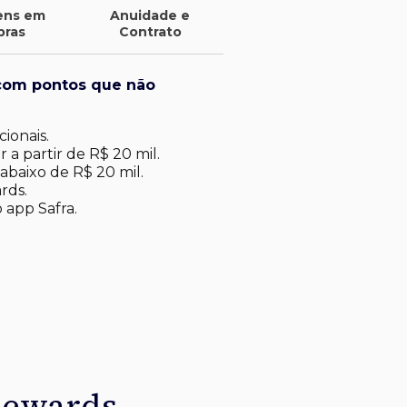
ens em
Anuidade e
pras
Contrato
com pontos que não
ionais.
 a partir de R$ 20 mil.
abaixo de R$ 20 mil​.
rds.
 app Safra.
Rewards