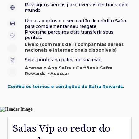
sorteios e muito mais. Faça seu cadastro e aproveite.
roubo e/ou incêndio acidental ao alugar carro no Brasil.
sorteios e muito mais. Faça seu cadastro e aproveite.
Confira aqui o regulamento.
Visa Luxury Hotel Collection:
experiências em
•
Passagens aéreas para diversos destinos pelo
Saiba mais sobre esses e outros benefícios.
hotéis renomados.
mundo
Saiba mais sobre esses e outros benefícios.
Saiba mais sobre esses e outros benefícios.
Saiba mais sobre esses e outros benefícios.
*Cartão não disponível para novas contratações.
Use os pontos e o seu cartão de crédito Safra
*Cartão não disponível para novas contratações.
para complementar seu resgate
*Cartão não disponível para novas contratações.
Programa parceiros para transferir seus
pontos:
Livelo (com mais de 11 companhias aéreas
nacionais e internacionais disponíveis)
Seus pontos na palma de sua mão
Acesse o App Safra > Cartões > Safra
Rewards > Acessar
Confira os termos e condições do Safra Rewards.
Salas Vip ao redor do