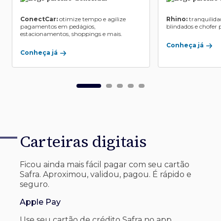
ConectCar:
otimize tempo e agilize
Rhino:
tranquilida
pagamentos em pedágios,
blindados e chofer p
estacionamentos, shoppings e mais.
Conheça já
Conheça já
Carteiras digitais
Ficou ainda mais fácil pagar com seu
cartão
Safra. Aproximou, validou, pagou. É rápido e
seguro.
Apple Pay
Use seu cartão de crédito Safra no app