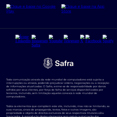
Cartão Safra Empresas
PRSAC
Empréstimo e financiamentos PJ
Regras e Parâmetros de Atuação Banco Safra
Seguros para empresas
Relações com investidores
Derivativos
Remuneração Diferenciada FEE BASED
Agronegócios
Segurança da Informação
Tarifas e serviços Pessoa Física
Termos de Uso
Transparência de remuneração
Guia de Classificação de Natureza Cambial
Toda comunicação através da rede mundial de computadores está sujeita a
Termos e Condições para Portabilidade de Investimento
interrupções ou atrasos, podendo prejudicar ordens, negociações ou a recepção
de informações atualizadas. O Safra, exime-se de responsabilidade por danos
sofridos por seus clientes, por força de falha de serviços disponibilizados por
terceiros, incluindo, sem limitação aqueles conexos à rede mundial de
computadores.
Todos os elementos que compõem este site, incluindo, mas não se limitando, as
suas marcas, sinais de propaganda, textos, fotos e outras imagens, são
propriedade e objeto de direitos exclusivos de seus respectivos titulares e/ou
licenciados. A reprodução destes elementos sem prévia autorização dos