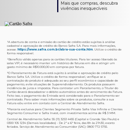
Como verifico os acessos a sala?
Onde consulto meu saldo de pontos?
A entrega é de responsabilidade do fornecedor e será
Livelo?
Mais que compras, descubra
Os acessos podem ser acompanhados e utilizados via
Acesse o App Safra > Cartões > Safra Rewards e consulte
feita por Transportadora ou Correios. O fornecedor do
Para solicitar a transferência dos seus pontos, basta
vivências inesquecíveis
APP Visa Airport Companion. Baixe o app na loja de
sua pontuação. Você também poderá ver a pontuação
produto escolhido verificará o que atende sua região e
acessar o Safra Rewards via App e seguir quatro passos:
aplicativos do seu celular e cadastre seu cartão Safra.
em sua fatura.
fará o envio.
Menu Viagens > Transfira seus pontos > Livelo >
Selecionar a quantidade de pontos a ser transferido.
Posso entrar com acompanhantes?
Os meus Pontos Safra Rewards têm validade?
Em quanto tempo meu produto será entregue?
Os 4 acessos são concedidos ao titular que pode utilizá-
Sim, variando de acordo com o cartão que você possui.
O prazo varia de acordo com o produto escolhido e
Fez compras internacionais com seu cartão de
los liberando o acesso dos acompanhantes.
No Cartão Visa Empresarial, os pontos expiram em 12
endereço de entrega, mas fique tranquilo que
crédito Safra?
meses e, nos cartões, Safra Visa Platinum e Mastercard
informaremos isto para você no momento do resgate.
Confira
aqui
o histórico da taxa de câmbio (em dólar
¹A abertura de conta e emissão do cartão de crédito estão sujeitas à análise
cadastral e aprovação de crédito do Banco Safra S.A. Para mais informações,
Black em 24 meses, a partir do pagamento da respectiva
americano).
acesse:
https://www.safra.com.br/abra-sua-conta.htm
. Utilize o crédito de
Onde posso acompanhar meus pedidos?
fatura. Nos cartões Safra Visa Infinite os pontos não têm
forma responsável.
É simples: acesse a plataforma Safra Rewards, clique em
validade.
²Beneficio válido apenas para os cartões titulares. Para ter acesso liberado às
Menu > Minha conta > Pedidos e pronto.
salas VIP, é necessário manter um histórico de faturas em dia e atingir um
Não tenho pontos suficientes para resgatar um
gasto mínimo de R$10.000,00 em compras por fatura​.
Não recebi meu produto, o que devo fazer?
produto, o que eu faço?
³O Parcelamento de Fatura está sujeito à análise e aprovação de crédito pelo
Entre em contato conosco através da Central de
Banco Safra S.A. Utilize o crédito de forma responsável, verifique se a
A plataforma Safra Rewards conta com produtos de
contratação do produto é adequada ao seu perfil econômico e capacidade de
Atendimento Cartões de Crédito Safra, nos telefones
todos os valores. Caso não tenha pontos suficientes,
pagamento, evite situações de Superendividamento. Os produtos possuem
4001-4460 (Grande São Paulo) ou 0800 728 4460
você pode completar a compra com o seu Cartão de
incidência de juros e impostos. Para contratar um Parcelamento, o Titular do
Cartão deverá descadastrar o débito automático antes do vencimento da Fatura.
(demais localidades). Nossos atendentes estão
Crédito Safra, pagando a diferença.
Feito isso, o pagamento da Entrada será considerado para o Parcelamento ser
preparados para rastrear pedidos e te auxiliar no que for
contratado. Para saber mais informações sobre os produtos, consulte a sua
Quem pode utilizar meus Pontos Safra Rewards?
necessário.
Fatura e/ou entre em contato com a Central de Atendimento Safra.
O titular do Cartão de Crédito que esteja com o
*Parceria exclusiva para Clientes Segmento Private Safra Visa Infinite e Clientes
Não gostei do meu pedido e desejo trocar, o que
pagamento da fatura em dia. Lembre-se que, caso você
Segmento Consumer e Safra Invest, com investimentos acima de R$ 3 MM.
devo fazer?
tenha um cartão adicional, ele também pontuará para
Central de Atendimento Safra: 55 (11) 3253 4455 (Capital e Grande São Paulo) e
0300 105 1234 (Demais localidades) - De 2ª a 6ª feira, das 8h às 21h30, exceto
Entre em contato conosco através da Central de
você.
feriados. Serviço de Atendimento ao Consumidor (SAC): 0800 772 5755.
Atendimento Cartões de Crédito Safra, nos telefones