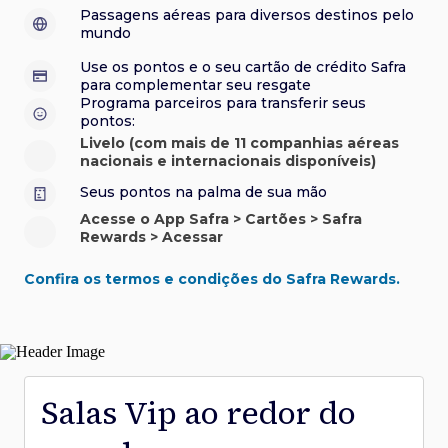
sorteios e muito mais. Faça seu cadastro e aproveite.
roubo e/ou incêndio acidental ao alugar carro no Brasil.
sorteios e muito mais. Faça seu cadastro e aproveite.
Confira aqui o regulamento.
Visa Luxury Hotel Collection:
experiências em
•
Passagens aéreas para diversos destinos pelo
Saiba mais sobre esses e outros benefícios.
hotéis renomados.
mundo
Saiba mais sobre esses e outros benefícios.
Saiba mais sobre esses e outros benefícios.
Saiba mais sobre esses e outros benefícios.
*Cartão não disponível para novas contratações.
Use os pontos e o seu cartão de crédito Safra
*Cartão não disponível para novas contratações.
para complementar seu resgate
*Cartão não disponível para novas contratações.
Programa parceiros para transferir seus
pontos:
Livelo (com mais de 11 companhias aéreas
nacionais e internacionais disponíveis)
Seus pontos na palma de sua mão
Acesse o App Safra > Cartões > Safra
Rewards > Acessar
Confira os termos e condições do Safra Rewards.
Salas Vip ao redor do