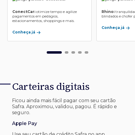
ConectCar:
otimize tempo e agilize
Rhino:
tranquilida
pagamentos em pedágios,
blindados e chofer p
estacionamentos, shoppings e mais.
Conheça já
Conheça já
Carteiras digitais
Ficou ainda mais fácil pagar com seu
cartão
Safra. Aproximou, validou, pagou. É rápido e
seguro.
Apple Pay
Use seu cartão de crédito Safra no app