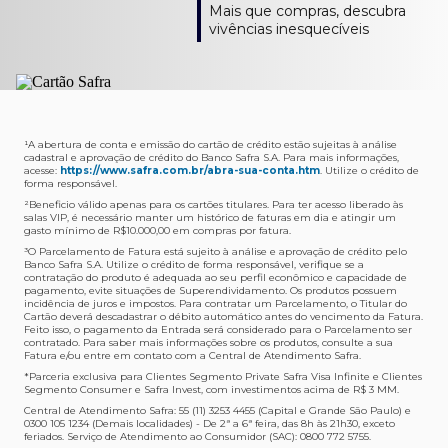
Como verifico os acessos a sala?
Onde consulto meu saldo de pontos?
A entrega é de responsabilidade do fornecedor e será
Livelo?
Mais que compras, descubra
Os acessos podem ser acompanhados e utilizados via
Acesse o App Safra > Cartões > Safra Rewards e consulte
feita por Transportadora ou Correios. O fornecedor do
Para solicitar a transferência dos seus pontos, basta
vivências inesquecíveis
APP Visa Airport Companion. Baixe o app na loja de
sua pontuação. Você também poderá ver a pontuação
produto escolhido verificará o que atende sua região e
acessar o Safra Rewards via App e seguir quatro passos:
aplicativos do seu celular e cadastre seu cartão Safra.
em sua fatura.
fará o envio.
Menu Viagens > Transfira seus pontos > Livelo >
Selecionar a quantidade de pontos a ser transferido.
Posso entrar com acompanhantes?
Os meus Pontos Safra Rewards têm validade?
Em quanto tempo meu produto será entregue?
Os 4 acessos são concedidos ao titular que pode utilizá-
Sim, variando de acordo com o cartão que você possui.
O prazo varia de acordo com o produto escolhido e
Fez compras internacionais com seu cartão de
los liberando o acesso dos acompanhantes.
No Cartão Visa Empresarial, os pontos expiram em 12
endereço de entrega, mas fique tranquilo que
crédito Safra?
meses e, nos cartões, Safra Visa Platinum e Mastercard
informaremos isto para você no momento do resgate.
Confira
aqui
o histórico da taxa de câmbio (em dólar
¹A abertura de conta e emissão do cartão de crédito estão sujeitas à análise
cadastral e aprovação de crédito do Banco Safra S.A. Para mais informações,
Black em 24 meses, a partir do pagamento da respectiva
americano).
acesse:
https://www.safra.com.br/abra-sua-conta.htm
. Utilize o crédito de
Onde posso acompanhar meus pedidos?
fatura. Nos cartões Safra Visa Infinite os pontos não têm
forma responsável.
É simples: acesse a plataforma Safra Rewards, clique em
validade.
²Beneficio válido apenas para os cartões titulares. Para ter acesso liberado às
Menu > Minha conta > Pedidos e pronto.
salas VIP, é necessário manter um histórico de faturas em dia e atingir um
Não tenho pontos suficientes para resgatar um
gasto mínimo de R$10.000,00 em compras por fatura​.
Não recebi meu produto, o que devo fazer?
produto, o que eu faço?
³O Parcelamento de Fatura está sujeito à análise e aprovação de crédito pelo
Entre em contato conosco através da Central de
Banco Safra S.A. Utilize o crédito de forma responsável, verifique se a
A plataforma Safra Rewards conta com produtos de
contratação do produto é adequada ao seu perfil econômico e capacidade de
Atendimento Cartões de Crédito Safra, nos telefones
todos os valores. Caso não tenha pontos suficientes,
pagamento, evite situações de Superendividamento. Os produtos possuem
4001-4460 (Grande São Paulo) ou 0800 728 4460
você pode completar a compra com o seu Cartão de
incidência de juros e impostos. Para contratar um Parcelamento, o Titular do
Cartão deverá descadastrar o débito automático antes do vencimento da Fatura.
(demais localidades). Nossos atendentes estão
Crédito Safra, pagando a diferença.
Feito isso, o pagamento da Entrada será considerado para o Parcelamento ser
preparados para rastrear pedidos e te auxiliar no que for
contratado. Para saber mais informações sobre os produtos, consulte a sua
Quem pode utilizar meus Pontos Safra Rewards?
necessário.
Fatura e/ou entre em contato com a Central de Atendimento Safra.
O titular do Cartão de Crédito que esteja com o
*Parceria exclusiva para Clientes Segmento Private Safra Visa Infinite e Clientes
Não gostei do meu pedido e desejo trocar, o que
pagamento da fatura em dia. Lembre-se que, caso você
Segmento Consumer e Safra Invest, com investimentos acima de R$ 3 MM.
devo fazer?
tenha um cartão adicional, ele também pontuará para
Central de Atendimento Safra: 55 (11) 3253 4455 (Capital e Grande São Paulo) e
0300 105 1234 (Demais localidades) - De 2ª a 6ª feira, das 8h às 21h30, exceto
Entre em contato conosco através da Central de
você.
feriados. Serviço de Atendimento ao Consumidor (SAC): 0800 772 5755.
Atendimento Cartões de Crédito Safra, nos telefones