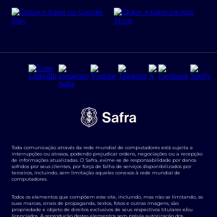
Cartão Safra Empresas
PRSAC
Empréstimo e financiamentos PJ
Regras e Parâmetros de Atuação Banco Safra
Seguros para empresas
Relações com investidores
Derivativos
Remuneração Diferenciada FEE BASED
Agronegócios
Segurança da Informação
Tarifas e serviços Pessoa Física
Termos de Uso
Transparência de remuneração
Guia de Classificação de Natureza Cambial
Toda comunicação através da rede mundial de computadores está sujeita a
Termos e Condições para Portabilidade de Investimento
interrupções ou atrasos, podendo prejudicar ordens, negociações ou a recepção
de informações atualizadas. O Safra, exime-se de responsabilidade por danos
sofridos por seus clientes, por força de falha de serviços disponibilizados por
terceiros, incluindo, sem limitação aqueles conexos à rede mundial de
computadores.
Todos os elementos que compõem este site, incluindo, mas não se limitando, as
suas marcas, sinais de propaganda, textos, fotos e outras imagens, são
propriedade e objeto de direitos exclusivos de seus respectivos titulares e/ou
licenciados. A reprodução destes elementos sem prévia autorização dos