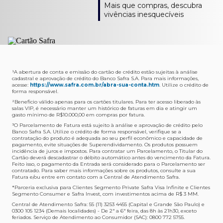
Como verifico os acessos a sala?
Onde consulto meu saldo de pontos?
A entrega é de responsabilidade do fornecedor e será
Livelo?
Mais que compras, descubra
Os acessos podem ser acompanhados e utilizados via
Acesse o App Safra > Cartões > Safra Rewards e consulte
feita por Transportadora ou Correios. O fornecedor do
Para solicitar a transferência dos seus pontos, basta
vivências inesquecíveis
APP Visa Airport Companion. Baixe o app na loja de
sua pontuação. Você também poderá ver a pontuação
produto escolhido verificará o que atende sua região e
acessar o Safra Rewards via App e seguir quatro passos:
aplicativos do seu celular e cadastre seu cartão Safra.
em sua fatura.
fará o envio.
Menu Viagens > Transfira seus pontos > Livelo >
Selecionar a quantidade de pontos a ser transferido.
Posso entrar com acompanhantes?
Os meus Pontos Safra Rewards têm validade?
Em quanto tempo meu produto será entregue?
Os 4 acessos são concedidos ao titular que pode utilizá-
Sim, variando de acordo com o cartão que você possui.
O prazo varia de acordo com o produto escolhido e
Fez compras internacionais com seu cartão de
los liberando o acesso dos acompanhantes.
No Cartão Visa Empresarial, os pontos expiram em 12
endereço de entrega, mas fique tranquilo que
crédito Safra?
meses e, nos cartões, Safra Visa Platinum e Mastercard
informaremos isto para você no momento do resgate.
Confira
aqui
o histórico da taxa de câmbio (em dólar
¹A abertura de conta e emissão do cartão de crédito estão sujeitas à análise
cadastral e aprovação de crédito do Banco Safra S.A. Para mais informações,
Black em 24 meses, a partir do pagamento da respectiva
americano).
acesse:
https://www.safra.com.br/abra-sua-conta.htm
. Utilize o crédito de
Onde posso acompanhar meus pedidos?
fatura. Nos cartões Safra Visa Infinite os pontos não têm
forma responsável.
É simples: acesse a plataforma Safra Rewards, clique em
validade.
²Beneficio válido apenas para os cartões titulares. Para ter acesso liberado às
Menu > Minha conta > Pedidos e pronto.
salas VIP, é necessário manter um histórico de faturas em dia e atingir um
Não tenho pontos suficientes para resgatar um
gasto mínimo de R$10.000,00 em compras por fatura​.
Não recebi meu produto, o que devo fazer?
produto, o que eu faço?
³O Parcelamento de Fatura está sujeito à análise e aprovação de crédito pelo
Entre em contato conosco através da Central de
Banco Safra S.A. Utilize o crédito de forma responsável, verifique se a
A plataforma Safra Rewards conta com produtos de
contratação do produto é adequada ao seu perfil econômico e capacidade de
Atendimento Cartões de Crédito Safra, nos telefones
todos os valores. Caso não tenha pontos suficientes,
pagamento, evite situações de Superendividamento. Os produtos possuem
4001-4460 (Grande São Paulo) ou 0800 728 4460
você pode completar a compra com o seu Cartão de
incidência de juros e impostos. Para contratar um Parcelamento, o Titular do
Cartão deverá descadastrar o débito automático antes do vencimento da Fatura.
(demais localidades). Nossos atendentes estão
Crédito Safra, pagando a diferença.
Feito isso, o pagamento da Entrada será considerado para o Parcelamento ser
preparados para rastrear pedidos e te auxiliar no que for
contratado. Para saber mais informações sobre os produtos, consulte a sua
Quem pode utilizar meus Pontos Safra Rewards?
necessário.
Fatura e/ou entre em contato com a Central de Atendimento Safra.
O titular do Cartão de Crédito que esteja com o
*Parceria exclusiva para Clientes Segmento Private Safra Visa Infinite e Clientes
Não gostei do meu pedido e desejo trocar, o que
pagamento da fatura em dia. Lembre-se que, caso você
Segmento Consumer e Safra Invest, com investimentos acima de R$ 3 MM.
devo fazer?
tenha um cartão adicional, ele também pontuará para
Central de Atendimento Safra: 55 (11) 3253 4455 (Capital e Grande São Paulo) e
0300 105 1234 (Demais localidades) - De 2ª a 6ª feira, das 8h às 21h30, exceto
Entre em contato conosco através da Central de
você.
feriados. Serviço de Atendimento ao Consumidor (SAC): 0800 772 5755.
Atendimento Cartões de Crédito Safra, nos telefones