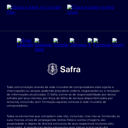
Cartão Safra Empresas
PRSAC
Empréstimo e financiamentos PJ
Regras e Parâmetros de Atuação Banco Safra
Seguros para empresas
Relações com investidores
Derivativos
Remuneração Diferenciada FEE BASED
Agronegócios
Segurança da Informação
Tarifas e serviços Pessoa Física
Termos de Uso
Transparência de remuneração
Guia de Classificação de Natureza Cambial
Toda comunicação através da rede mundial de computadores está sujeita a
Termos e Condições para Portabilidade de Investimento
interrupções ou atrasos, podendo prejudicar ordens, negociações ou a recepção
de informações atualizadas. O Safra, exime-se de responsabilidade por danos
sofridos por seus clientes, por força de falha de serviços disponibilizados por
terceiros, incluindo, sem limitação aqueles conexos à rede mundial de
computadores.
Todos os elementos que compõem este site, incluindo, mas não se limitando, as
suas marcas, sinais de propaganda, textos, fotos e outras imagens, são
propriedade e objeto de direitos exclusivos de seus respectivos titulares e/ou
licenciados. A reprodução destes elementos sem prévia autorização dos