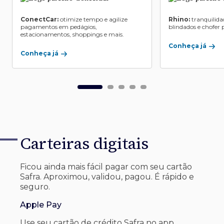
ConectCar:
otimize tempo e agilize
Rhino:
tranquilida
pagamentos em pedágios,
blindados e chofer p
estacionamentos, shoppings e mais.
Conheça já
Conheça já
Carteiras digitais
Ficou ainda mais fácil pagar com seu
cartão
Safra. Aproximou, validou, pagou. É rápido e
seguro.
Apple Pay
Use seu cartão de crédito Safra no app