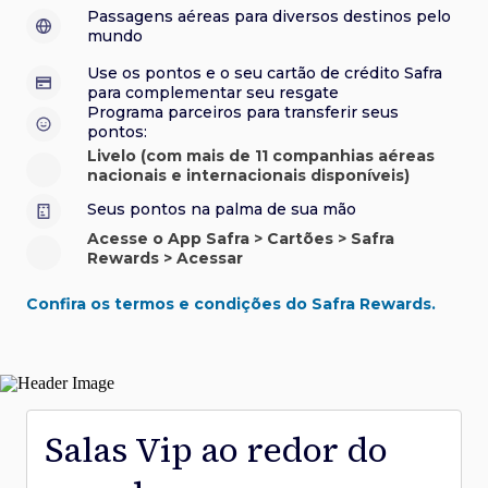
sorteios e muito mais. Faça seu cadastro e aproveite.
roubo e/ou incêndio acidental ao alugar carro no Brasil.
sorteios e muito mais. Faça seu cadastro e aproveite.
Confira aqui o regulamento.
Visa Luxury Hotel Collection:
experiências em
•
Passagens aéreas para diversos destinos pelo
Saiba mais sobre esses e outros benefícios.
hotéis renomados.
mundo
Saiba mais sobre esses e outros benefícios.
Saiba mais sobre esses e outros benefícios.
Saiba mais sobre esses e outros benefícios.
*Cartão não disponível para novas contratações.
Use os pontos e o seu cartão de crédito Safra
*Cartão não disponível para novas contratações.
para complementar seu resgate
*Cartão não disponível para novas contratações.
Programa parceiros para transferir seus
pontos:
Livelo (com mais de 11 companhias aéreas
nacionais e internacionais disponíveis)
Seus pontos na palma de sua mão
Acesse o App Safra > Cartões > Safra
Rewards > Acessar
Confira os termos e condições do Safra Rewards.
Salas Vip ao redor do