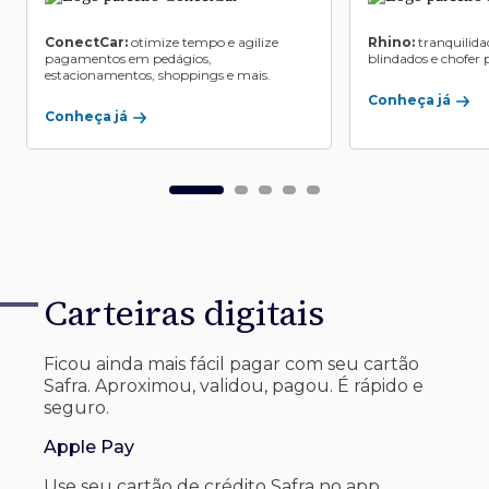
ConectCar:
otimize tempo e agilize
Rhino:
tranquilida
pagamentos em pedágios,
blindados e chofer p
estacionamentos, shoppings e mais.
Conheça já
Conheça já
Carteiras digitais
Ficou ainda mais fácil pagar com seu
cartão
Safra. Aproximou, validou, pagou. É rápido e
seguro.
Apple Pay
Use seu cartão de crédito Safra no app