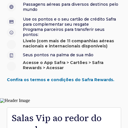
sorteios e muito mais. Faça seu cadastro e aproveite.
roubo e/ou incêndio acidental ao alugar carro no Brasil.
sorteios e muito mais. Faça seu cadastro e aproveite.
Confira aqui o regulamento.
Visa Luxury Hotel Collection:
experiências em
•
Passagens aéreas para diversos destinos pelo
Saiba mais sobre esses e outros benefícios.
hotéis renomados.
mundo
Saiba mais sobre esses e outros benefícios.
Saiba mais sobre esses e outros benefícios.
Saiba mais sobre esses e outros benefícios.
*Cartão não disponível para novas contratações.
Use os pontos e o seu cartão de crédito Safra
*Cartão não disponível para novas contratações.
para complementar seu resgate
*Cartão não disponível para novas contratações.
Programa parceiros para transferir seus
pontos:
Livelo (com mais de 11 companhias aéreas
nacionais e internacionais disponíveis)
Seus pontos na palma de sua mão
Acesse o App Safra > Cartões > Safra
Rewards > Acessar
Confira os termos e condições do Safra Rewards.
Salas Vip ao redor do