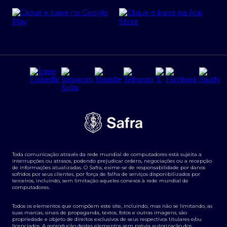
Cartão Safra Empresas
PRSAC
Empréstimo e financiamentos PJ
Regras e Parâmetros de Atuação Banco Safra
Seguros para empresas
Relações com investidores
Derivativos
Remuneração Diferenciada FEE BASED
Agronegócios
Segurança da Informação
Tarifas e serviços Pessoa Física
Termos de Uso
Transparência de remuneração
Guia de Classificação de Natureza Cambial
Toda comunicação através da rede mundial de computadores está sujeita a
Termos e Condições para Portabilidade de Investimento
interrupções ou atrasos, podendo prejudicar ordens, negociações ou a recepção
de informações atualizadas. O Safra, exime-se de responsabilidade por danos
sofridos por seus clientes, por força de falha de serviços disponibilizados por
terceiros, incluindo, sem limitação aqueles conexos à rede mundial de
computadores.
Todos os elementos que compõem este site, incluindo, mas não se limitando, as
suas marcas, sinais de propaganda, textos, fotos e outras imagens, são
propriedade e objeto de direitos exclusivos de seus respectivos titulares e/ou
licenciados. A reprodução destes elementos sem prévia autorização dos