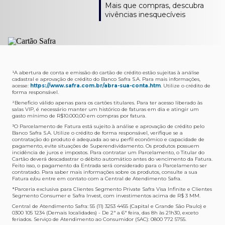
Como verifico os acessos a sala?
Onde consulto meu saldo de pontos?
A entrega é de responsabilidade do fornecedor e será
Livelo?
Mais que compras, descubra
Os acessos podem ser acompanhados e utilizados via
Acesse o App Safra > Cartões > Safra Rewards e consulte
feita por Transportadora ou Correios. O fornecedor do
Para solicitar a transferência dos seus pontos, basta
vivências inesquecíveis
APP Visa Airport Companion. Baixe o app na loja de
sua pontuação. Você também poderá ver a pontuação
produto escolhido verificará o que atende sua região e
acessar o Safra Rewards via App e seguir quatro passos:
aplicativos do seu celular e cadastre seu cartão Safra.
em sua fatura.
fará o envio.
Menu Viagens > Transfira seus pontos > Livelo >
Selecionar a quantidade de pontos a ser transferido.
Posso entrar com acompanhantes?
Os meus Pontos Safra Rewards têm validade?
Em quanto tempo meu produto será entregue?
Os 4 acessos são concedidos ao titular que pode utilizá-
Sim, variando de acordo com o cartão que você possui.
O prazo varia de acordo com o produto escolhido e
Fez compras internacionais com seu cartão de
los liberando o acesso dos acompanhantes.
No Cartão Visa Empresarial, os pontos expiram em 12
endereço de entrega, mas fique tranquilo que
crédito Safra?
meses e, nos cartões, Safra Visa Platinum e Mastercard
informaremos isto para você no momento do resgate.
Confira
aqui
o histórico da taxa de câmbio (em dólar
¹A abertura de conta e emissão do cartão de crédito estão sujeitas à análise
cadastral e aprovação de crédito do Banco Safra S.A. Para mais informações,
Black em 24 meses, a partir do pagamento da respectiva
americano).
acesse:
https://www.safra.com.br/abra-sua-conta.htm
. Utilize o crédito de
Onde posso acompanhar meus pedidos?
fatura. Nos cartões Safra Visa Infinite os pontos não têm
forma responsável.
É simples: acesse a plataforma Safra Rewards, clique em
validade.
²Beneficio válido apenas para os cartões titulares. Para ter acesso liberado às
Menu > Minha conta > Pedidos e pronto.
salas VIP, é necessário manter um histórico de faturas em dia e atingir um
Não tenho pontos suficientes para resgatar um
gasto mínimo de R$10.000,00 em compras por fatura​.
Não recebi meu produto, o que devo fazer?
produto, o que eu faço?
³O Parcelamento de Fatura está sujeito à análise e aprovação de crédito pelo
Entre em contato conosco através da Central de
Banco Safra S.A. Utilize o crédito de forma responsável, verifique se a
A plataforma Safra Rewards conta com produtos de
contratação do produto é adequada ao seu perfil econômico e capacidade de
Atendimento Cartões de Crédito Safra, nos telefones
todos os valores. Caso não tenha pontos suficientes,
pagamento, evite situações de Superendividamento. Os produtos possuem
4001-4460 (Grande São Paulo) ou 0800 728 4460
você pode completar a compra com o seu Cartão de
incidência de juros e impostos. Para contratar um Parcelamento, o Titular do
Cartão deverá descadastrar o débito automático antes do vencimento da Fatura.
(demais localidades). Nossos atendentes estão
Crédito Safra, pagando a diferença.
Feito isso, o pagamento da Entrada será considerado para o Parcelamento ser
preparados para rastrear pedidos e te auxiliar no que for
contratado. Para saber mais informações sobre os produtos, consulte a sua
Quem pode utilizar meus Pontos Safra Rewards?
necessário.
Fatura e/ou entre em contato com a Central de Atendimento Safra.
O titular do Cartão de Crédito que esteja com o
*Parceria exclusiva para Clientes Segmento Private Safra Visa Infinite e Clientes
Não gostei do meu pedido e desejo trocar, o que
pagamento da fatura em dia. Lembre-se que, caso você
Segmento Consumer e Safra Invest, com investimentos acima de R$ 3 MM.
devo fazer?
tenha um cartão adicional, ele também pontuará para
Central de Atendimento Safra: 55 (11) 3253 4455 (Capital e Grande São Paulo) e
0300 105 1234 (Demais localidades) - De 2ª a 6ª feira, das 8h às 21h30, exceto
Entre em contato conosco através da Central de
você.
feriados. Serviço de Atendimento ao Consumidor (SAC): 0800 772 5755.
Atendimento Cartões de Crédito Safra, nos telefones