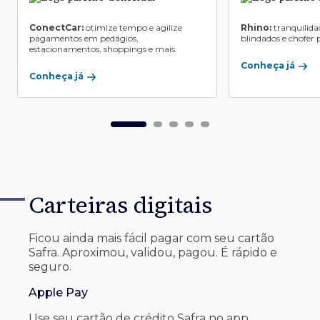
ConectCar:
otimize tempo e agilize
Rhino:
tranquilida
pagamentos em pedágios,
blindados e chofer p
estacionamentos, shoppings e mais.
Conheça já
Conheça já
Carteiras digitais
Ficou ainda mais fácil pagar com seu
cartão
Safra. Aproximou, validou, pagou. É rápido e
seguro.
Apple Pay
Use seu cartão de crédito Safra no app