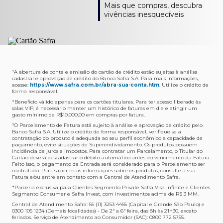
Como verifico os acessos a sala?
Onde consulto meu saldo de pontos?
A entrega é de responsabilidade do fornecedor e será
Livelo?
Mais que compras, descubra
Os acessos podem ser acompanhados e utilizados via
Acesse o App Safra > Cartões > Safra Rewards e consulte
feita por Transportadora ou Correios. O fornecedor do
Para solicitar a transferência dos seus pontos, basta
vivências inesquecíveis
APP Visa Airport Companion. Baixe o app na loja de
sua pontuação. Você também poderá ver a pontuação
produto escolhido verificará o que atende sua região e
acessar o Safra Rewards via App e seguir quatro passos:
aplicativos do seu celular e cadastre seu cartão Safra.
em sua fatura.
fará o envio.
Menu Viagens > Transfira seus pontos > Livelo >
Selecionar a quantidade de pontos a ser transferido.
Posso entrar com acompanhantes?
Os meus Pontos Safra Rewards têm validade?
Em quanto tempo meu produto será entregue?
Os 4 acessos são concedidos ao titular que pode utilizá-
Sim, variando de acordo com o cartão que você possui.
O prazo varia de acordo com o produto escolhido e
Fez compras internacionais com seu cartão de
los liberando o acesso dos acompanhantes.
No Cartão Visa Empresarial, os pontos expiram em 12
endereço de entrega, mas fique tranquilo que
crédito Safra?
meses e, nos cartões, Safra Visa Platinum e Mastercard
informaremos isto para você no momento do resgate.
Confira
aqui
o histórico da taxa de câmbio (em dólar
¹A abertura de conta e emissão do cartão de crédito estão sujeitas à análise
cadastral e aprovação de crédito do Banco Safra S.A. Para mais informações,
Black em 24 meses, a partir do pagamento da respectiva
americano).
acesse:
https://www.safra.com.br/abra-sua-conta.htm
. Utilize o crédito de
Onde posso acompanhar meus pedidos?
fatura. Nos cartões Safra Visa Infinite os pontos não têm
forma responsável.
É simples: acesse a plataforma Safra Rewards, clique em
validade.
²Beneficio válido apenas para os cartões titulares. Para ter acesso liberado às
Menu > Minha conta > Pedidos e pronto.
salas VIP, é necessário manter um histórico de faturas em dia e atingir um
Não tenho pontos suficientes para resgatar um
gasto mínimo de R$10.000,00 em compras por fatura​.
Não recebi meu produto, o que devo fazer?
produto, o que eu faço?
³O Parcelamento de Fatura está sujeito à análise e aprovação de crédito pelo
Entre em contato conosco através da Central de
Banco Safra S.A. Utilize o crédito de forma responsável, verifique se a
A plataforma Safra Rewards conta com produtos de
contratação do produto é adequada ao seu perfil econômico e capacidade de
Atendimento Cartões de Crédito Safra, nos telefones
todos os valores. Caso não tenha pontos suficientes,
pagamento, evite situações de Superendividamento. Os produtos possuem
4001-4460 (Grande São Paulo) ou 0800 728 4460
você pode completar a compra com o seu Cartão de
incidência de juros e impostos. Para contratar um Parcelamento, o Titular do
Cartão deverá descadastrar o débito automático antes do vencimento da Fatura.
(demais localidades). Nossos atendentes estão
Crédito Safra, pagando a diferença.
Feito isso, o pagamento da Entrada será considerado para o Parcelamento ser
preparados para rastrear pedidos e te auxiliar no que for
contratado. Para saber mais informações sobre os produtos, consulte a sua
Quem pode utilizar meus Pontos Safra Rewards?
necessário.
Fatura e/ou entre em contato com a Central de Atendimento Safra.
O titular do Cartão de Crédito que esteja com o
*Parceria exclusiva para Clientes Segmento Private Safra Visa Infinite e Clientes
Não gostei do meu pedido e desejo trocar, o que
pagamento da fatura em dia. Lembre-se que, caso você
Segmento Consumer e Safra Invest, com investimentos acima de R$ 3 MM.
devo fazer?
tenha um cartão adicional, ele também pontuará para
Central de Atendimento Safra: 55 (11) 3253 4455 (Capital e Grande São Paulo) e
0300 105 1234 (Demais localidades) - De 2ª a 6ª feira, das 8h às 21h30, exceto
Entre em contato conosco através da Central de
você.
feriados. Serviço de Atendimento ao Consumidor (SAC): 0800 772 5755.
Atendimento Cartões de Crédito Safra, nos telefones