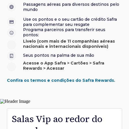
sorteios e muito mais. Faça seu cadastro e aproveite.
roubo e/ou incêndio acidental ao alugar carro no Brasil.
sorteios e muito mais. Faça seu cadastro e aproveite.
Confira aqui o regulamento.
Visa Luxury Hotel Collection:
experiências em
•
Passagens aéreas para diversos destinos pelo
Saiba mais sobre esses e outros benefícios.
hotéis renomados.
mundo
Saiba mais sobre esses e outros benefícios.
Saiba mais sobre esses e outros benefícios.
Saiba mais sobre esses e outros benefícios.
*Cartão não disponível para novas contratações.
Use os pontos e o seu cartão de crédito Safra
*Cartão não disponível para novas contratações.
para complementar seu resgate
*Cartão não disponível para novas contratações.
Programa parceiros para transferir seus
pontos:
Livelo (com mais de 11 companhias aéreas
nacionais e internacionais disponíveis)
Seus pontos na palma de sua mão
Acesse o App Safra > Cartões > Safra
Rewards > Acessar
Confira os termos e condições do Safra Rewards.
Salas Vip ao redor do