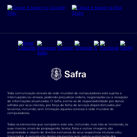
Cartão Safra Empresas
PRSAC
Empréstimo e financiamentos PJ
Regras e Parâmetros de Atuação Banco Safra
Seguros para empresas
Relações com investidores
Derivativos
Remuneração Diferenciada FEE BASED
Agronegócios
Segurança da Informação
Tarifas e serviços Pessoa Física
Termos de Uso
Transparência de remuneração
Guia de Classificação de Natureza Cambial
Toda comunicação através da rede mundial de computadores está sujeita a
Termos e Condições para Portabilidade de Investimento
interrupções ou atrasos, podendo prejudicar ordens, negociações ou a recepção
de informações atualizadas. O Safra, exime-se de responsabilidade por danos
sofridos por seus clientes, por força de falha de serviços disponibilizados por
terceiros, incluindo, sem limitação aqueles conexos à rede mundial de
computadores.
Todos os elementos que compõem este site, incluindo, mas não se limitando, as
suas marcas, sinais de propaganda, textos, fotos e outras imagens, são
propriedade e objeto de direitos exclusivos de seus respectivos titulares e/ou
licenciados. A reprodução destes elementos sem prévia autorização dos