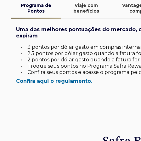
Programa de
Viaje com
Vantag
Pontos
benefícios
com
Uma das melhores pontuações do mercado, 
expiram
•
3 pontos por dólar gasto em compras internac
•
2,5 pontos por dólar gasto quando a fatura for
•
2 pontos por dólar gasto quando a fatura for 
•
Troque seus pontos no Programa Safra Rewa
•
Confira seus pontos e acesse o programa pelo
Confira aqui o regulamento.
finite
d*
latinum
tinum*
ard Platinum*
de investimento
uas viagens.
omo você
sa
 seu dia a dia
Safra 