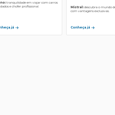
ino:
tranquilidade em viajar com carros
ndados e chofer profissional.
Mistral:
descubra o mundo do
com vantagens exclusivas.
Conheça já
nheça já