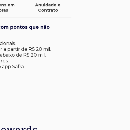
ens em
Anuidade e
pras
Contrato
com pontos que não
ionais.
 a partir de R$ 20 mil.
abaixo de R$ 20 mil​.
rds.
 app Safra.
Rewards