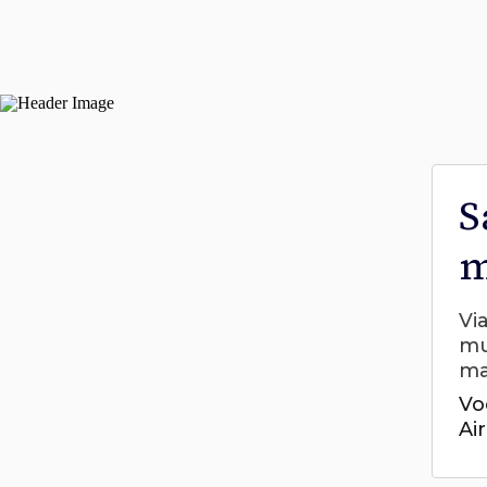
S
m
Vi
mu
ma
Vo
Ai