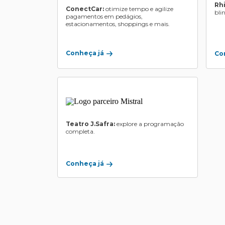
Rh
ConectCar:
otimize tempo e agilize
bli
pagamentos em pedágios,
estacionamentos, shoppings e mais.
Conheça já
Co
Teatro J.Safra:
explore a programação
completa.
Conheça já