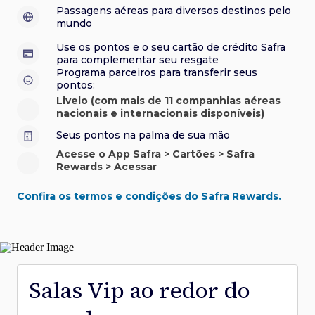
sorteios e muito mais. Faça seu cadastro e aproveite.
roubo e/ou incêndio acidental ao alugar carro no Brasil.
sorteios e muito mais. Faça seu cadastro e aproveite.
Confira aqui o regulamento.
Visa Luxury Hotel Collection:
experiências em
•
Passagens aéreas para diversos destinos pelo
Saiba mais sobre esses e outros benefícios.
hotéis renomados.
mundo
Saiba mais sobre esses e outros benefícios.
Saiba mais sobre esses e outros benefícios.
Saiba mais sobre esses e outros benefícios.
*Cartão não disponível para novas contratações.
Use os pontos e o seu cartão de crédito Safra
*Cartão não disponível para novas contratações.
para complementar seu resgate
*Cartão não disponível para novas contratações.
Programa parceiros para transferir seus
pontos:
Livelo (com mais de 11 companhias aéreas
nacionais e internacionais disponíveis)
Seus pontos na palma de sua mão
Acesse o App Safra > Cartões > Safra
Rewards > Acessar
Confira os termos e condições do Safra Rewards.
Salas Vip ao redor do