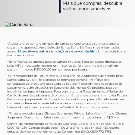
Como verifico os acessos a sala?
Onde consulto meu saldo de pontos?
A entrega é de responsabilidade do fornecedor e será
Livelo?
Mais que compras, descubra
Os acessos podem ser acompanhados e utilizados via
Acesse o App Safra > Cartões > Safra Rewards e consulte
feita por Transportadora ou Correios. O fornecedor do
Para solicitar a transferência dos seus pontos, basta
vivências inesquecíveis
APP Visa Airport Companion. Baixe o app na loja de
sua pontuação. Você também poderá ver a pontuação
produto escolhido verificará o que atende sua região e
acessar o Safra Rewards via App e seguir quatro passos:
aplicativos do seu celular e cadastre seu cartão Safra.
em sua fatura.
fará o envio.
Menu Viagens > Transfira seus pontos > Livelo >
Selecionar a quantidade de pontos a ser transferido.
Posso entrar com acompanhantes?
Os meus Pontos Safra Rewards têm validade?
Em quanto tempo meu produto será entregue?
Os 4 acessos são concedidos ao titular que pode utilizá-
Sim, variando de acordo com o cartão que você possui.
O prazo varia de acordo com o produto escolhido e
Fez compras internacionais com seu cartão de
los liberando o acesso dos acompanhantes.
No Cartão Visa Empresarial, os pontos expiram em 12
endereço de entrega, mas fique tranquilo que
crédito Safra?
meses e, nos cartões, Safra Visa Platinum e Mastercard
informaremos isto para você no momento do resgate.
Confira
aqui
o histórico da taxa de câmbio (em dólar
¹A abertura de conta e emissão do cartão de crédito estão sujeitas à análise
cadastral e aprovação de crédito do Banco Safra S.A. Para mais informações,
Black em 24 meses, a partir do pagamento da respectiva
americano).
acesse:
https://www.safra.com.br/abra-sua-conta.htm
. Utilize o crédito de
Onde posso acompanhar meus pedidos?
fatura. Nos cartões Safra Visa Infinite os pontos não têm
forma responsável.
É simples: acesse a plataforma Safra Rewards, clique em
validade.
²Beneficio válido apenas para os cartões titulares. Para ter acesso liberado às
Menu > Minha conta > Pedidos e pronto.
salas VIP, é necessário manter um histórico de faturas em dia e atingir um
Não tenho pontos suficientes para resgatar um
gasto mínimo de R$10.000,00 em compras por fatura​.
Não recebi meu produto, o que devo fazer?
produto, o que eu faço?
³O Parcelamento de Fatura está sujeito à análise e aprovação de crédito pelo
Entre em contato conosco através da Central de
Banco Safra S.A. Utilize o crédito de forma responsável, verifique se a
A plataforma Safra Rewards conta com produtos de
contratação do produto é adequada ao seu perfil econômico e capacidade de
Atendimento Cartões de Crédito Safra, nos telefones
todos os valores. Caso não tenha pontos suficientes,
pagamento, evite situações de Superendividamento. Os produtos possuem
4001-4460 (Grande São Paulo) ou 0800 728 4460
você pode completar a compra com o seu Cartão de
incidência de juros e impostos. Para contratar um Parcelamento, o Titular do
Cartão deverá descadastrar o débito automático antes do vencimento da Fatura.
(demais localidades). Nossos atendentes estão
Crédito Safra, pagando a diferença.
Feito isso, o pagamento da Entrada será considerado para o Parcelamento ser
preparados para rastrear pedidos e te auxiliar no que for
contratado. Para saber mais informações sobre os produtos, consulte a sua
Quem pode utilizar meus Pontos Safra Rewards?
necessário.
Fatura e/ou entre em contato com a Central de Atendimento Safra.
O titular do Cartão de Crédito que esteja com o
*Parceria exclusiva para Clientes Segmento Private Safra Visa Infinite e Clientes
Não gostei do meu pedido e desejo trocar, o que
pagamento da fatura em dia. Lembre-se que, caso você
Segmento Consumer e Safra Invest, com investimentos acima de R$ 3 MM.
devo fazer?
tenha um cartão adicional, ele também pontuará para
Central de Atendimento Safra: 55 (11) 3253 4455 (Capital e Grande São Paulo) e
0300 105 1234 (Demais localidades) - De 2ª a 6ª feira, das 8h às 21h30, exceto
Entre em contato conosco através da Central de
você.
feriados. Serviço de Atendimento ao Consumidor (SAC): 0800 772 5755.
Atendimento Cartões de Crédito Safra, nos telefones