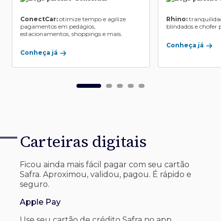
ConectCar:
otimize tempo e agilize
Rhino:
tranquilida
pagamentos em pedágios,
blindados e chofer p
estacionamentos, shoppings e mais.
Conheça já
Conheça já
Carteiras digitais
Ficou ainda mais fácil pagar com seu
cartão
Safra. Aproximou, validou, pagou. É rápido e
seguro.
Apple Pay
Use seu cartão de crédito Safra no app