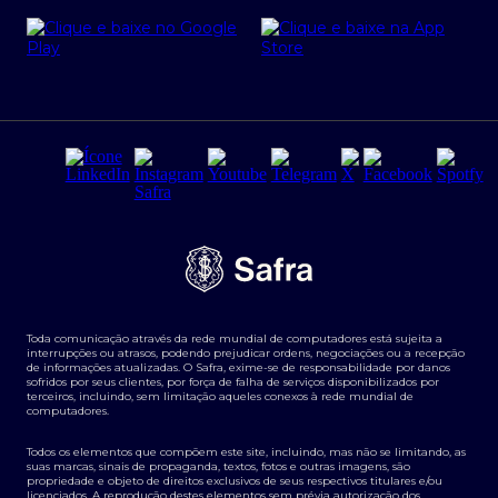
Cartão Safra Empresas
PRSAC
Empréstimo e financiamentos PJ
Regras e Parâmetros de Atuação Banco Safra
Seguros para empresas
Relações com investidores
Derivativos
Remuneração Diferenciada FEE BASED
Agronegócios
Segurança da Informação
Tarifas e serviços Pessoa Física
Termos de Uso
Transparência de remuneração
Guia de Classificação de Natureza Cambial
Toda comunicação através da rede mundial de computadores está sujeita a
Termos e Condições para Portabilidade de Investimento
interrupções ou atrasos, podendo prejudicar ordens, negociações ou a recepção
de informações atualizadas. O Safra, exime-se de responsabilidade por danos
sofridos por seus clientes, por força de falha de serviços disponibilizados por
terceiros, incluindo, sem limitação aqueles conexos à rede mundial de
computadores.
Todos os elementos que compõem este site, incluindo, mas não se limitando, as
suas marcas, sinais de propaganda, textos, fotos e outras imagens, são
propriedade e objeto de direitos exclusivos de seus respectivos titulares e/ou
licenciados. A reprodução destes elementos sem prévia autorização dos