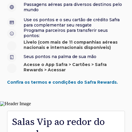
sorteios e muito mais. Faça seu cadastro e aproveite.
roubo e/ou incêndio acidental ao alugar carro no Brasil.
sorteios e muito mais. Faça seu cadastro e aproveite.
Confira aqui o regulamento.
Visa Luxury Hotel Collection:
experiências em
•
Passagens aéreas para diversos destinos pelo
Saiba mais sobre esses e outros benefícios.
hotéis renomados.
mundo
Saiba mais sobre esses e outros benefícios.
Saiba mais sobre esses e outros benefícios.
Saiba mais sobre esses e outros benefícios.
*Cartão não disponível para novas contratações.
Use os pontos e o seu cartão de crédito Safra
*Cartão não disponível para novas contratações.
para complementar seu resgate
*Cartão não disponível para novas contratações.
Programa parceiros para transferir seus
pontos:
Livelo (com mais de 11 companhias aéreas
nacionais e internacionais disponíveis)
Seus pontos na palma de sua mão
Acesse o App Safra > Cartões > Safra
Rewards > Acessar
Confira os termos e condições do Safra Rewards.
Salas Vip ao redor do