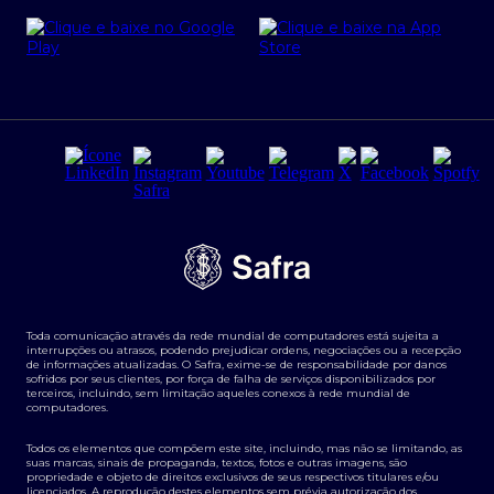
Cartão Safra Empresas
PRSAC
Empréstimo e financiamentos PJ
Regras e Parâmetros de Atuação Banco Safra
Seguros para empresas
Relações com investidores
Derivativos
Remuneração Diferenciada FEE BASED
Agronegócios
Segurança da Informação
Tarifas e serviços Pessoa Física
Termos de Uso
Transparência de remuneração
Guia de Classificação de Natureza Cambial
Toda comunicação através da rede mundial de computadores está sujeita a
Termos e Condições para Portabilidade de Investimento
interrupções ou atrasos, podendo prejudicar ordens, negociações ou a recepção
de informações atualizadas. O Safra, exime-se de responsabilidade por danos
sofridos por seus clientes, por força de falha de serviços disponibilizados por
terceiros, incluindo, sem limitação aqueles conexos à rede mundial de
computadores.
Todos os elementos que compõem este site, incluindo, mas não se limitando, as
suas marcas, sinais de propaganda, textos, fotos e outras imagens, são
propriedade e objeto de direitos exclusivos de seus respectivos titulares e/ou
licenciados. A reprodução destes elementos sem prévia autorização dos