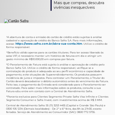
Como verifico os acessos a sala?
Onde consulto meu saldo de pontos?
A entrega é de responsabilidade do fornecedor e será
Livelo?
Mais que compras, descubra
Os acessos podem ser acompanhados e utilizados via
Acesse o App Safra > Cartões > Safra Rewards e consulte
feita por Transportadora ou Correios. O fornecedor do
Para solicitar a transferência dos seus pontos, basta
vivências inesquecíveis
APP Visa Airport Companion. Baixe o app na loja de
sua pontuação. Você também poderá ver a pontuação
produto escolhido verificará o que atende sua região e
acessar o Safra Rewards via App e seguir quatro passos:
aplicativos do seu celular e cadastre seu cartão Safra.
em sua fatura.
fará o envio.
Menu Viagens > Transfira seus pontos > Livelo >
Selecionar a quantidade de pontos a ser transferido.
Posso entrar com acompanhantes?
Os meus Pontos Safra Rewards têm validade?
Em quanto tempo meu produto será entregue?
Os 4 acessos são concedidos ao titular que pode utilizá-
Sim, variando de acordo com o cartão que você possui.
O prazo varia de acordo com o produto escolhido e
Fez compras internacionais com seu cartão de
los liberando o acesso dos acompanhantes.
No Cartão Visa Empresarial, os pontos expiram em 12
endereço de entrega, mas fique tranquilo que
crédito Safra?
meses e, nos cartões, Safra Visa Platinum e Mastercard
informaremos isto para você no momento do resgate.
Confira
aqui
o histórico da taxa de câmbio (em dólar
¹A abertura de conta e emissão do cartão de crédito estão sujeitas à análise
cadastral e aprovação de crédito do Banco Safra S.A. Para mais informações,
Black em 24 meses, a partir do pagamento da respectiva
americano).
acesse:
https://www.safra.com.br/abra-sua-conta.htm
. Utilize o crédito de
Onde posso acompanhar meus pedidos?
fatura. Nos cartões Safra Visa Infinite os pontos não têm
forma responsável.
É simples: acesse a plataforma Safra Rewards, clique em
validade.
²Beneficio válido apenas para os cartões titulares. Para ter acesso liberado às
Menu > Minha conta > Pedidos e pronto.
salas VIP, é necessário manter um histórico de faturas em dia e atingir um
Não tenho pontos suficientes para resgatar um
gasto mínimo de R$10.000,00 em compras por fatura​.
Não recebi meu produto, o que devo fazer?
produto, o que eu faço?
³O Parcelamento de Fatura está sujeito à análise e aprovação de crédito pelo
Entre em contato conosco através da Central de
Banco Safra S.A. Utilize o crédito de forma responsável, verifique se a
A plataforma Safra Rewards conta com produtos de
contratação do produto é adequada ao seu perfil econômico e capacidade de
Atendimento Cartões de Crédito Safra, nos telefones
todos os valores. Caso não tenha pontos suficientes,
pagamento, evite situações de Superendividamento. Os produtos possuem
4001-4460 (Grande São Paulo) ou 0800 728 4460
você pode completar a compra com o seu Cartão de
incidência de juros e impostos. Para contratar um Parcelamento, o Titular do
Cartão deverá descadastrar o débito automático antes do vencimento da Fatura.
(demais localidades). Nossos atendentes estão
Crédito Safra, pagando a diferença.
Feito isso, o pagamento da Entrada será considerado para o Parcelamento ser
preparados para rastrear pedidos e te auxiliar no que for
contratado. Para saber mais informações sobre os produtos, consulte a sua
Quem pode utilizar meus Pontos Safra Rewards?
necessário.
Fatura e/ou entre em contato com a Central de Atendimento Safra.
O titular do Cartão de Crédito que esteja com o
*Parceria exclusiva para Clientes Segmento Private Safra Visa Infinite e Clientes
Não gostei do meu pedido e desejo trocar, o que
pagamento da fatura em dia. Lembre-se que, caso você
Segmento Consumer e Safra Invest, com investimentos acima de R$ 3 MM.
devo fazer?
tenha um cartão adicional, ele também pontuará para
Central de Atendimento Safra: 55 (11) 3253 4455 (Capital e Grande São Paulo) e
0300 105 1234 (Demais localidades) - De 2ª a 6ª feira, das 8h às 21h30, exceto
Entre em contato conosco através da Central de
você.
feriados. Serviço de Atendimento ao Consumidor (SAC): 0800 772 5755.
Atendimento Cartões de Crédito Safra, nos telefones