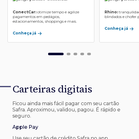
ConectCar:
otimize tempo e agilize
Rhino:
tranquilida
pagamentos em pedágios,
blindados e chofer p
estacionamentos, shoppings e mais.
Conheça já
Conheça já
Carteiras digitais
Ficou ainda mais fácil pagar com seu
cartão
Safra. Aproximou, validou, pagou. É rápido e
seguro.
Apple Pay
Use seu cartão de crédito Safra no app