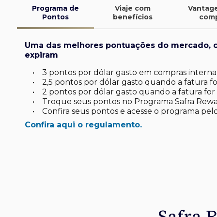
Programa de
Viaje com
Vantag
Pontos
benefícios
com
Uma das melhores pontuações do mercado, 
expiram
•
3 pontos por dólar gasto em compras internac
•
2,5 pontos por dólar gasto quando a fatura for
•
2 pontos por dólar gasto quando a fatura for 
•
Troque seus pontos no Programa Safra Rewa
•
Confira seus pontos e acesse o programa pelo
Confira aqui o regulamento.
finite
d*
latinum
tinum*
ard Platinum*
de investimento
uas viagens.
omo você
sa
 seu dia a dia
Safra 