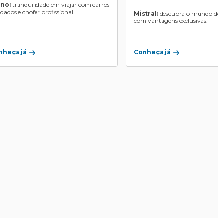
ino:
tranquilidade em viajar com carros
ndados e chofer profissional.
Mistral:
descubra o mundo do
com vantagens exclusivas.
Conheça já
nheça já