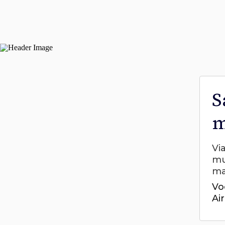
S
m
Vi
mu
ma
Vo
Ai