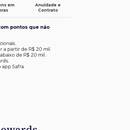
ens em
Anuidade e
pras
Contrato
com pontos que não
ionais.
 a partir de R$ 20 mil.
abaixo de R$ 20 mil​.
rds.
 app Safra.
Rewards