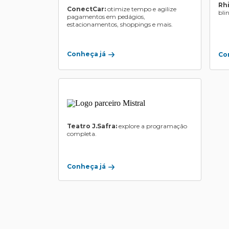
Rh
ConectCar:
otimize tempo e agilize
bli
pagamentos em pedágios,
estacionamentos, shoppings e mais.
Conheça já
Co
Teatro J.Safra:
explore a programação
completa.
Conheça já