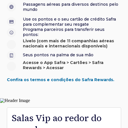
sorteios e muito mais. Faça seu cadastro e aproveite.
roubo e/ou incêndio acidental ao alugar carro no Brasil.
sorteios e muito mais. Faça seu cadastro e aproveite.
Confira aqui o regulamento.
Visa Luxury Hotel Collection:
experiências em
•
Passagens aéreas para diversos destinos pelo
Saiba mais sobre esses e outros benefícios.
hotéis renomados.
mundo
Saiba mais sobre esses e outros benefícios.
Saiba mais sobre esses e outros benefícios.
Saiba mais sobre esses e outros benefícios.
*Cartão não disponível para novas contratações.
Use os pontos e o seu cartão de crédito Safra
*Cartão não disponível para novas contratações.
para complementar seu resgate
*Cartão não disponível para novas contratações.
Programa parceiros para transferir seus
pontos:
Livelo (com mais de 11 companhias aéreas
nacionais e internacionais disponíveis)
Seus pontos na palma de sua mão
Acesse o App Safra > Cartões > Safra
Rewards > Acessar
Confira os termos e condições do Safra Rewards.
Salas Vip ao redor do