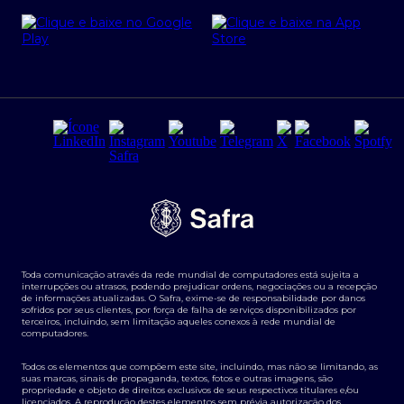
Cartão Safra Empresas
PRSAC
Empréstimo e financiamentos PJ
Regras e Parâmetros de Atuação Banco Safra
Seguros para empresas
Relações com investidores
Derivativos
Remuneração Diferenciada FEE BASED
Agronegócios
Segurança da Informação
Tarifas e serviços Pessoa Física
Termos de Uso
Transparência de remuneração
Guia de Classificação de Natureza Cambial
Toda comunicação através da rede mundial de computadores está sujeita a
Termos e Condições para Portabilidade de Investimento
interrupções ou atrasos, podendo prejudicar ordens, negociações ou a recepção
de informações atualizadas. O Safra, exime-se de responsabilidade por danos
sofridos por seus clientes, por força de falha de serviços disponibilizados por
terceiros, incluindo, sem limitação aqueles conexos à rede mundial de
computadores.
Todos os elementos que compõem este site, incluindo, mas não se limitando, as
suas marcas, sinais de propaganda, textos, fotos e outras imagens, são
propriedade e objeto de direitos exclusivos de seus respectivos titulares e/ou
licenciados. A reprodução destes elementos sem prévia autorização dos