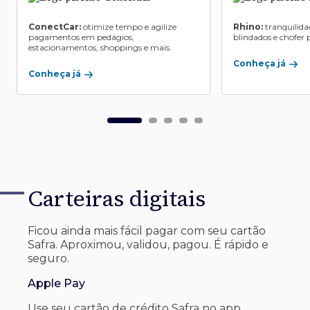
ConectCar:
otimize tempo e agilize
Rhino:
tranquilida
pagamentos em pedágios,
blindados e chofer p
estacionamentos, shoppings e mais.
Conheça já
Conheça já
Carteiras digitais
Ficou ainda mais fácil pagar com seu
cartão
Safra. Aproximou, validou, pagou. É rápido e
seguro.
Apple Pay
Use seu cartão de crédito Safra no app