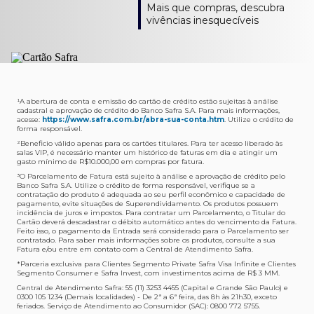
Como verifico os acessos a sala?
Onde consulto meu saldo de pontos?
A entrega é de responsabilidade do fornecedor e será
Livelo?
Mais que compras, descubra
Os acessos podem ser acompanhados e utilizados via
Acesse o App Safra > Cartões > Safra Rewards e consulte
feita por Transportadora ou Correios. O fornecedor do
Para solicitar a transferência dos seus pontos, basta
vivências inesquecíveis
APP Visa Airport Companion. Baixe o app na loja de
sua pontuação. Você também poderá ver a pontuação
produto escolhido verificará o que atende sua região e
acessar o Safra Rewards via App e seguir quatro passos:
aplicativos do seu celular e cadastre seu cartão Safra.
em sua fatura.
fará o envio.
Menu Viagens > Transfira seus pontos > Livelo >
Selecionar a quantidade de pontos a ser transferido.
Posso entrar com acompanhantes?
Os meus Pontos Safra Rewards têm validade?
Em quanto tempo meu produto será entregue?
Os 4 acessos são concedidos ao titular que pode utilizá-
Sim, variando de acordo com o cartão que você possui.
O prazo varia de acordo com o produto escolhido e
Fez compras internacionais com seu cartão de
los liberando o acesso dos acompanhantes.
No Cartão Visa Empresarial, os pontos expiram em 12
endereço de entrega, mas fique tranquilo que
crédito Safra?
meses e, nos cartões, Safra Visa Platinum e Mastercard
informaremos isto para você no momento do resgate.
Confira
aqui
o histórico da taxa de câmbio (em dólar
¹A abertura de conta e emissão do cartão de crédito estão sujeitas à análise
cadastral e aprovação de crédito do Banco Safra S.A. Para mais informações,
Black em 24 meses, a partir do pagamento da respectiva
americano).
acesse:
https://www.safra.com.br/abra-sua-conta.htm
. Utilize o crédito de
Onde posso acompanhar meus pedidos?
fatura. Nos cartões Safra Visa Infinite os pontos não têm
forma responsável.
É simples: acesse a plataforma Safra Rewards, clique em
validade.
²Beneficio válido apenas para os cartões titulares. Para ter acesso liberado às
Menu > Minha conta > Pedidos e pronto.
salas VIP, é necessário manter um histórico de faturas em dia e atingir um
Não tenho pontos suficientes para resgatar um
gasto mínimo de R$10.000,00 em compras por fatura​.
Não recebi meu produto, o que devo fazer?
produto, o que eu faço?
³O Parcelamento de Fatura está sujeito à análise e aprovação de crédito pelo
Entre em contato conosco através da Central de
Banco Safra S.A. Utilize o crédito de forma responsável, verifique se a
A plataforma Safra Rewards conta com produtos de
contratação do produto é adequada ao seu perfil econômico e capacidade de
Atendimento Cartões de Crédito Safra, nos telefones
todos os valores. Caso não tenha pontos suficientes,
pagamento, evite situações de Superendividamento. Os produtos possuem
4001-4460 (Grande São Paulo) ou 0800 728 4460
você pode completar a compra com o seu Cartão de
incidência de juros e impostos. Para contratar um Parcelamento, o Titular do
Cartão deverá descadastrar o débito automático antes do vencimento da Fatura.
(demais localidades). Nossos atendentes estão
Crédito Safra, pagando a diferença.
Feito isso, o pagamento da Entrada será considerado para o Parcelamento ser
preparados para rastrear pedidos e te auxiliar no que for
contratado. Para saber mais informações sobre os produtos, consulte a sua
Quem pode utilizar meus Pontos Safra Rewards?
necessário.
Fatura e/ou entre em contato com a Central de Atendimento Safra.
O titular do Cartão de Crédito que esteja com o
*Parceria exclusiva para Clientes Segmento Private Safra Visa Infinite e Clientes
Não gostei do meu pedido e desejo trocar, o que
pagamento da fatura em dia. Lembre-se que, caso você
Segmento Consumer e Safra Invest, com investimentos acima de R$ 3 MM.
devo fazer?
tenha um cartão adicional, ele também pontuará para
Central de Atendimento Safra: 55 (11) 3253 4455 (Capital e Grande São Paulo) e
0300 105 1234 (Demais localidades) - De 2ª a 6ª feira, das 8h às 21h30, exceto
Entre em contato conosco através da Central de
você.
feriados. Serviço de Atendimento ao Consumidor (SAC): 0800 772 5755.
Atendimento Cartões de Crédito Safra, nos telefones