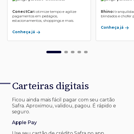
ConectCar:
otimize tempo e agilize
Rhino:
tranquilida
pagamentos em pedágios,
blindados e chofer p
estacionamentos, shoppings e mais.
Conheça já
Conheça já
Carteiras digitais
Ficou ainda mais fácil pagar com seu
cartão
Safra. Aproximou, validou, pagou. É rápido e
seguro.
Apple Pay
Use seu cartão de crédito Safra no app