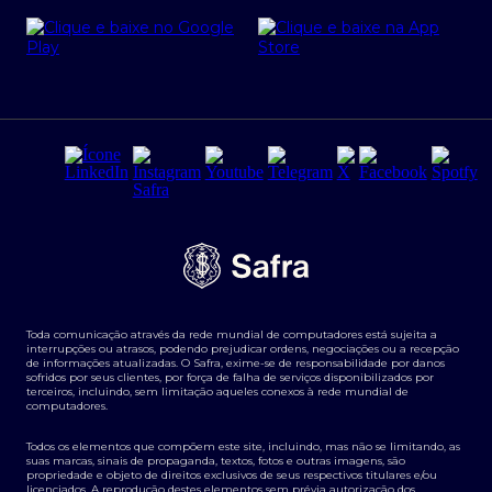
Cartão Safra Empresas
PRSAC
Empréstimo e financiamentos PJ
Regras e Parâmetros de Atuação Banco Safra
Seguros para empresas
Relações com investidores
Derivativos
Remuneração Diferenciada FEE BASED
Agronegócios
Segurança da Informação
Tarifas e serviços Pessoa Física
Termos de Uso
Transparência de remuneração
Guia de Classificação de Natureza Cambial
Toda comunicação através da rede mundial de computadores está sujeita a
Termos e Condições para Portabilidade de Investimento
interrupções ou atrasos, podendo prejudicar ordens, negociações ou a recepção
de informações atualizadas. O Safra, exime-se de responsabilidade por danos
sofridos por seus clientes, por força de falha de serviços disponibilizados por
terceiros, incluindo, sem limitação aqueles conexos à rede mundial de
computadores.
Todos os elementos que compõem este site, incluindo, mas não se limitando, as
suas marcas, sinais de propaganda, textos, fotos e outras imagens, são
propriedade e objeto de direitos exclusivos de seus respectivos titulares e/ou
licenciados. A reprodução destes elementos sem prévia autorização dos