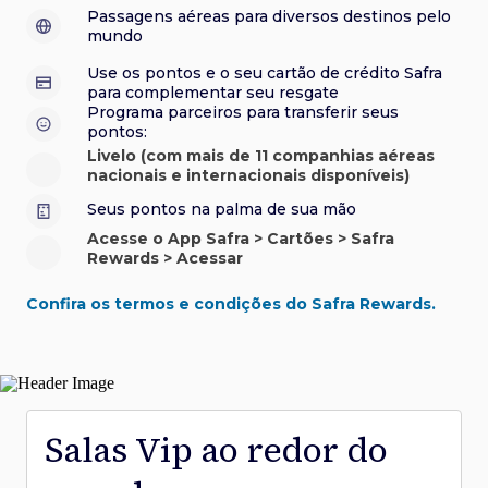
sorteios e muito mais. Faça seu cadastro e aproveite.
roubo e/ou incêndio acidental ao alugar carro no Brasil.
sorteios e muito mais. Faça seu cadastro e aproveite.
Confira aqui o regulamento.
Visa Luxury Hotel Collection:
experiências em
•
Passagens aéreas para diversos destinos pelo
Saiba mais sobre esses e outros benefícios.
hotéis renomados.
mundo
Saiba mais sobre esses e outros benefícios.
Saiba mais sobre esses e outros benefícios.
Saiba mais sobre esses e outros benefícios.
*Cartão não disponível para novas contratações.
Use os pontos e o seu cartão de crédito Safra
*Cartão não disponível para novas contratações.
para complementar seu resgate
*Cartão não disponível para novas contratações.
Programa parceiros para transferir seus
pontos:
Livelo (com mais de 11 companhias aéreas
nacionais e internacionais disponíveis)
Seus pontos na palma de sua mão
Acesse o App Safra > Cartões > Safra
Rewards > Acessar
Confira os termos e condições do Safra Rewards.
Salas Vip ao redor do