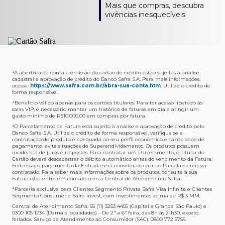
Como verifico os acessos a sala?
Onde consulto meu saldo de pontos?
A entrega é de responsabilidade do fornecedor e será
Livelo?
Mais que compras, descubra
Os acessos podem ser acompanhados e utilizados via
Acesse o App Safra > Cartões > Safra Rewards e consulte
feita por Transportadora ou Correios. O fornecedor do
Para solicitar a transferência dos seus pontos, basta
vivências inesquecíveis
APP Visa Airport Companion. Baixe o app na loja de
sua pontuação. Você também poderá ver a pontuação
produto escolhido verificará o que atende sua região e
acessar o Safra Rewards via App e seguir quatro passos:
aplicativos do seu celular e cadastre seu cartão Safra.
em sua fatura.
fará o envio.
Menu Viagens > Transfira seus pontos > Livelo >
Selecionar a quantidade de pontos a ser transferido.
Posso entrar com acompanhantes?
Os meus Pontos Safra Rewards têm validade?
Em quanto tempo meu produto será entregue?
Os 4 acessos são concedidos ao titular que pode utilizá-
Sim, variando de acordo com o cartão que você possui.
O prazo varia de acordo com o produto escolhido e
Fez compras internacionais com seu cartão de
los liberando o acesso dos acompanhantes.
No Cartão Visa Empresarial, os pontos expiram em 12
endereço de entrega, mas fique tranquilo que
crédito Safra?
meses e, nos cartões, Safra Visa Platinum e Mastercard
informaremos isto para você no momento do resgate.
Confira
aqui
o histórico da taxa de câmbio (em dólar
¹A abertura de conta e emissão do cartão de crédito estão sujeitas à análise
cadastral e aprovação de crédito do Banco Safra S.A. Para mais informações,
Black em 24 meses, a partir do pagamento da respectiva
americano).
acesse:
https://www.safra.com.br/abra-sua-conta.htm
. Utilize o crédito de
Onde posso acompanhar meus pedidos?
fatura. Nos cartões Safra Visa Infinite os pontos não têm
forma responsável.
É simples: acesse a plataforma Safra Rewards, clique em
validade.
²Beneficio válido apenas para os cartões titulares. Para ter acesso liberado às
Menu > Minha conta > Pedidos e pronto.
salas VIP, é necessário manter um histórico de faturas em dia e atingir um
Não tenho pontos suficientes para resgatar um
gasto mínimo de R$10.000,00 em compras por fatura​.
Não recebi meu produto, o que devo fazer?
produto, o que eu faço?
³O Parcelamento de Fatura está sujeito à análise e aprovação de crédito pelo
Entre em contato conosco através da Central de
Banco Safra S.A. Utilize o crédito de forma responsável, verifique se a
A plataforma Safra Rewards conta com produtos de
contratação do produto é adequada ao seu perfil econômico e capacidade de
Atendimento Cartões de Crédito Safra, nos telefones
todos os valores. Caso não tenha pontos suficientes,
pagamento, evite situações de Superendividamento. Os produtos possuem
4001-4460 (Grande São Paulo) ou 0800 728 4460
você pode completar a compra com o seu Cartão de
incidência de juros e impostos. Para contratar um Parcelamento, o Titular do
Cartão deverá descadastrar o débito automático antes do vencimento da Fatura.
(demais localidades). Nossos atendentes estão
Crédito Safra, pagando a diferença.
Feito isso, o pagamento da Entrada será considerado para o Parcelamento ser
preparados para rastrear pedidos e te auxiliar no que for
contratado. Para saber mais informações sobre os produtos, consulte a sua
Quem pode utilizar meus Pontos Safra Rewards?
necessário.
Fatura e/ou entre em contato com a Central de Atendimento Safra.
O titular do Cartão de Crédito que esteja com o
*Parceria exclusiva para Clientes Segmento Private Safra Visa Infinite e Clientes
Não gostei do meu pedido e desejo trocar, o que
pagamento da fatura em dia. Lembre-se que, caso você
Segmento Consumer e Safra Invest, com investimentos acima de R$ 3 MM.
devo fazer?
tenha um cartão adicional, ele também pontuará para
Central de Atendimento Safra: 55 (11) 3253 4455 (Capital e Grande São Paulo) e
0300 105 1234 (Demais localidades) - De 2ª a 6ª feira, das 8h às 21h30, exceto
Entre em contato conosco através da Central de
você.
feriados. Serviço de Atendimento ao Consumidor (SAC): 0800 772 5755.
Atendimento Cartões de Crédito Safra, nos telefones