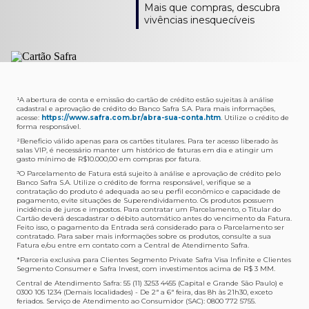
Como verifico os acessos a sala?
Onde consulto meu saldo de pontos?
A entrega é de responsabilidade do fornecedor e será
Livelo?
Mais que compras, descubra
Os acessos podem ser acompanhados e utilizados via
Acesse o App Safra > Cartões > Safra Rewards e consulte
feita por Transportadora ou Correios. O fornecedor do
Para solicitar a transferência dos seus pontos, basta
vivências inesquecíveis
APP Visa Airport Companion. Baixe o app na loja de
sua pontuação. Você também poderá ver a pontuação
produto escolhido verificará o que atende sua região e
acessar o Safra Rewards via App e seguir quatro passos:
aplicativos do seu celular e cadastre seu cartão Safra.
em sua fatura.
fará o envio.
Menu Viagens > Transfira seus pontos > Livelo >
Selecionar a quantidade de pontos a ser transferido.
Posso entrar com acompanhantes?
Os meus Pontos Safra Rewards têm validade?
Em quanto tempo meu produto será entregue?
Os 4 acessos são concedidos ao titular que pode utilizá-
Sim, variando de acordo com o cartão que você possui.
O prazo varia de acordo com o produto escolhido e
Fez compras internacionais com seu cartão de
los liberando o acesso dos acompanhantes.
No Cartão Visa Empresarial, os pontos expiram em 12
endereço de entrega, mas fique tranquilo que
crédito Safra?
meses e, nos cartões, Safra Visa Platinum e Mastercard
informaremos isto para você no momento do resgate.
Confira
aqui
o histórico da taxa de câmbio (em dólar
¹A abertura de conta e emissão do cartão de crédito estão sujeitas à análise
cadastral e aprovação de crédito do Banco Safra S.A. Para mais informações,
Black em 24 meses, a partir do pagamento da respectiva
americano).
acesse:
https://www.safra.com.br/abra-sua-conta.htm
. Utilize o crédito de
Onde posso acompanhar meus pedidos?
fatura. Nos cartões Safra Visa Infinite os pontos não têm
forma responsável.
É simples: acesse a plataforma Safra Rewards, clique em
validade.
²Beneficio válido apenas para os cartões titulares. Para ter acesso liberado às
Menu > Minha conta > Pedidos e pronto.
salas VIP, é necessário manter um histórico de faturas em dia e atingir um
Não tenho pontos suficientes para resgatar um
gasto mínimo de R$10.000,00 em compras por fatura​.
Não recebi meu produto, o que devo fazer?
produto, o que eu faço?
³O Parcelamento de Fatura está sujeito à análise e aprovação de crédito pelo
Entre em contato conosco através da Central de
Banco Safra S.A. Utilize o crédito de forma responsável, verifique se a
A plataforma Safra Rewards conta com produtos de
contratação do produto é adequada ao seu perfil econômico e capacidade de
Atendimento Cartões de Crédito Safra, nos telefones
todos os valores. Caso não tenha pontos suficientes,
pagamento, evite situações de Superendividamento. Os produtos possuem
4001-4460 (Grande São Paulo) ou 0800 728 4460
você pode completar a compra com o seu Cartão de
incidência de juros e impostos. Para contratar um Parcelamento, o Titular do
Cartão deverá descadastrar o débito automático antes do vencimento da Fatura.
(demais localidades). Nossos atendentes estão
Crédito Safra, pagando a diferença.
Feito isso, o pagamento da Entrada será considerado para o Parcelamento ser
preparados para rastrear pedidos e te auxiliar no que for
contratado. Para saber mais informações sobre os produtos, consulte a sua
Quem pode utilizar meus Pontos Safra Rewards?
necessário.
Fatura e/ou entre em contato com a Central de Atendimento Safra.
O titular do Cartão de Crédito que esteja com o
*Parceria exclusiva para Clientes Segmento Private Safra Visa Infinite e Clientes
Não gostei do meu pedido e desejo trocar, o que
pagamento da fatura em dia. Lembre-se que, caso você
Segmento Consumer e Safra Invest, com investimentos acima de R$ 3 MM.
devo fazer?
tenha um cartão adicional, ele também pontuará para
Central de Atendimento Safra: 55 (11) 3253 4455 (Capital e Grande São Paulo) e
0300 105 1234 (Demais localidades) - De 2ª a 6ª feira, das 8h às 21h30, exceto
Entre em contato conosco através da Central de
você.
feriados. Serviço de Atendimento ao Consumidor (SAC): 0800 772 5755.
Atendimento Cartões de Crédito Safra, nos telefones