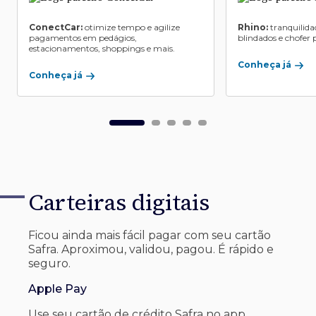
ConectCar:
otimize tempo e agilize
Rhino:
tranquilida
pagamentos em pedágios,
blindados e chofer p
estacionamentos, shoppings e mais.
Conheça já
Conheça já
Carteiras digitais
Ficou ainda mais fácil pagar com seu
cartão
Safra. Aproximou, validou, pagou. É rápido e
seguro.
Apple Pay
Use seu cartão de crédito Safra no app