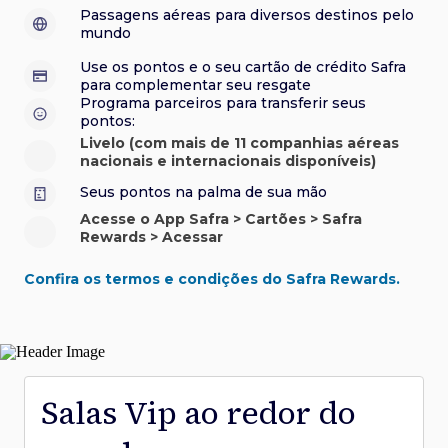
sorteios e muito mais. Faça seu cadastro e aproveite.
roubo e/ou incêndio acidental ao alugar carro no Brasil.
sorteios e muito mais. Faça seu cadastro e aproveite.
Confira aqui o regulamento.
Visa Luxury Hotel Collection:
experiências em
•
Passagens aéreas para diversos destinos pelo
Saiba mais sobre esses e outros benefícios.
hotéis renomados.
mundo
Saiba mais sobre esses e outros benefícios.
Saiba mais sobre esses e outros benefícios.
Saiba mais sobre esses e outros benefícios.
*Cartão não disponível para novas contratações.
Use os pontos e o seu cartão de crédito Safra
*Cartão não disponível para novas contratações.
para complementar seu resgate
*Cartão não disponível para novas contratações.
Programa parceiros para transferir seus
pontos:
Livelo (com mais de 11 companhias aéreas
nacionais e internacionais disponíveis)
Seus pontos na palma de sua mão
Acesse o App Safra > Cartões > Safra
Rewards > Acessar
Confira os termos e condições do Safra Rewards.
Salas Vip ao redor do