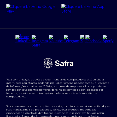
Cartão Safra Empresas
PRSAC
Empréstimo e financiamentos PJ
Regras e Parâmetros de Atuação Banco Safra
Seguros para empresas
Relações com investidores
Derivativos
Remuneração Diferenciada FEE BASED
Agronegócios
Segurança da Informação
Tarifas e serviços Pessoa Física
Termos de Uso
Transparência de remuneração
Guia de Classificação de Natureza Cambial
Toda comunicação através da rede mundial de computadores está sujeita a
Termos e Condições para Portabilidade de Investimento
interrupções ou atrasos, podendo prejudicar ordens, negociações ou a recepção
de informações atualizadas. O Safra, exime-se de responsabilidade por danos
sofridos por seus clientes, por força de falha de serviços disponibilizados por
terceiros, incluindo, sem limitação aqueles conexos à rede mundial de
computadores.
Todos os elementos que compõem este site, incluindo, mas não se limitando, as
suas marcas, sinais de propaganda, textos, fotos e outras imagens, são
propriedade e objeto de direitos exclusivos de seus respectivos titulares e/ou
licenciados. A reprodução destes elementos sem prévia autorização dos