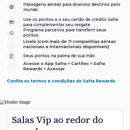
sorteios e muito mais. Faça seu cadastro e aproveite.
roubo e/ou incêndio acidental ao alugar carro no Brasil.
sorteios e muito mais. Faça seu cadastro e aproveite.
Confira aqui o regulamento.
Visa Luxury Hotel Collection:
experiências em
•
Passagens aéreas para diversos destinos pelo
Saiba mais sobre esses e outros benefícios.
hotéis renomados.
mundo
Saiba mais sobre esses e outros benefícios.
Saiba mais sobre esses e outros benefícios.
Saiba mais sobre esses e outros benefícios.
*Cartão não disponível para novas contratações.
Use os pontos e o seu cartão de crédito Safra
*Cartão não disponível para novas contratações.
para complementar seu resgate
*Cartão não disponível para novas contratações.
Programa parceiros para transferir seus
pontos:
Livelo (com mais de 11 companhias aéreas
nacionais e internacionais disponíveis)
Seus pontos na palma de sua mão
Acesse o App Safra > Cartões > Safra
Rewards > Acessar
Confira os termos e condições do Safra Rewards.
Salas Vip ao redor do