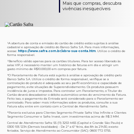
Como verifico os acessos a sala?
Onde consulto meu saldo de pontos?
A entrega é de responsabilidade do fornecedor e será
Livelo?
Mais que compras, descubra
Os acessos podem ser acompanhados e utilizados via
Acesse o App Safra > Cartões > Safra Rewards e consulte
feita por Transportadora ou Correios. O fornecedor do
Para solicitar a transferência dos seus pontos, basta
vivências inesquecíveis
APP Visa Airport Companion. Baixe o app na loja de
sua pontuação. Você também poderá ver a pontuação
produto escolhido verificará o que atende sua região e
acessar o Safra Rewards via App e seguir quatro passos:
aplicativos do seu celular e cadastre seu cartão Safra.
em sua fatura.
fará o envio.
Menu Viagens > Transfira seus pontos > Livelo >
Selecionar a quantidade de pontos a ser transferido.
Posso entrar com acompanhantes?
Os meus Pontos Safra Rewards têm validade?
Em quanto tempo meu produto será entregue?
Os 4 acessos são concedidos ao titular que pode utilizá-
Sim, variando de acordo com o cartão que você possui.
O prazo varia de acordo com o produto escolhido e
Fez compras internacionais com seu cartão de
los liberando o acesso dos acompanhantes.
No Cartão Visa Empresarial, os pontos expiram em 12
endereço de entrega, mas fique tranquilo que
crédito Safra?
meses e, nos cartões, Safra Visa Platinum e Mastercard
informaremos isto para você no momento do resgate.
Confira
aqui
o histórico da taxa de câmbio (em dólar
¹A abertura de conta e emissão do cartão de crédito estão sujeitas à análise
cadastral e aprovação de crédito do Banco Safra S.A. Para mais informações,
Black em 24 meses, a partir do pagamento da respectiva
americano).
acesse:
https://www.safra.com.br/abra-sua-conta.htm
. Utilize o crédito de
Onde posso acompanhar meus pedidos?
fatura. Nos cartões Safra Visa Infinite os pontos não têm
forma responsável.
É simples: acesse a plataforma Safra Rewards, clique em
validade.
²Beneficio válido apenas para os cartões titulares. Para ter acesso liberado às
Menu > Minha conta > Pedidos e pronto.
salas VIP, é necessário manter um histórico de faturas em dia e atingir um
Não tenho pontos suficientes para resgatar um
gasto mínimo de R$10.000,00 em compras por fatura​.
Não recebi meu produto, o que devo fazer?
produto, o que eu faço?
³O Parcelamento de Fatura está sujeito à análise e aprovação de crédito pelo
Entre em contato conosco através da Central de
Banco Safra S.A. Utilize o crédito de forma responsável, verifique se a
A plataforma Safra Rewards conta com produtos de
contratação do produto é adequada ao seu perfil econômico e capacidade de
Atendimento Cartões de Crédito Safra, nos telefones
todos os valores. Caso não tenha pontos suficientes,
pagamento, evite situações de Superendividamento. Os produtos possuem
4001-4460 (Grande São Paulo) ou 0800 728 4460
você pode completar a compra com o seu Cartão de
incidência de juros e impostos. Para contratar um Parcelamento, o Titular do
Cartão deverá descadastrar o débito automático antes do vencimento da Fatura.
(demais localidades). Nossos atendentes estão
Crédito Safra, pagando a diferença.
Feito isso, o pagamento da Entrada será considerado para o Parcelamento ser
preparados para rastrear pedidos e te auxiliar no que for
contratado. Para saber mais informações sobre os produtos, consulte a sua
Quem pode utilizar meus Pontos Safra Rewards?
necessário.
Fatura e/ou entre em contato com a Central de Atendimento Safra.
O titular do Cartão de Crédito que esteja com o
*Parceria exclusiva para Clientes Segmento Private Safra Visa Infinite e Clientes
Não gostei do meu pedido e desejo trocar, o que
pagamento da fatura em dia. Lembre-se que, caso você
Segmento Consumer e Safra Invest, com investimentos acima de R$ 3 MM.
devo fazer?
tenha um cartão adicional, ele também pontuará para
Central de Atendimento Safra: 55 (11) 3253 4455 (Capital e Grande São Paulo) e
0300 105 1234 (Demais localidades) - De 2ª a 6ª feira, das 8h às 21h30, exceto
Entre em contato conosco através da Central de
você.
feriados. Serviço de Atendimento ao Consumidor (SAC): 0800 772 5755.
Atendimento Cartões de Crédito Safra, nos telefones