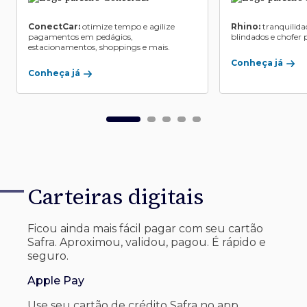
ConectCar:
otimize tempo e agilize
Rhino:
tranquilida
pagamentos em pedágios,
blindados e chofer p
estacionamentos, shoppings e mais.
Conheça já
Conheça já
Carteiras digitais
Ficou ainda mais fácil pagar com seu
cartão
Safra. Aproximou, validou, pagou. É rápido e
seguro.
Apple Pay
Use seu cartão de crédito Safra no app