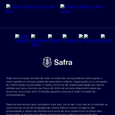
Cartão Safra Empresas
PRSAC
Empréstimo e financiamentos PJ
Regras e Parâmetros de Atuação Banco Safra
Seguros para empresas
Relações com investidores
Derivativos
Remuneração Diferenciada FEE BASED
Agronegócios
Segurança da Informação
Tarifas e serviços Pessoa Física
Termos de Uso
Transparência de remuneração
Guia de Classificação de Natureza Cambial
Toda comunicação através da rede mundial de computadores está sujeita a
Termos e Condições para Portabilidade de Investimento
interrupções ou atrasos, podendo prejudicar ordens, negociações ou a recepção
de informações atualizadas. O Safra, exime-se de responsabilidade por danos
sofridos por seus clientes, por força de falha de serviços disponibilizados por
terceiros, incluindo, sem limitação aqueles conexos à rede mundial de
computadores.
Todos os elementos que compõem este site, incluindo, mas não se limitando, as
suas marcas, sinais de propaganda, textos, fotos e outras imagens, são
propriedade e objeto de direitos exclusivos de seus respectivos titulares e/ou
licenciados. A reprodução destes elementos sem prévia autorização dos