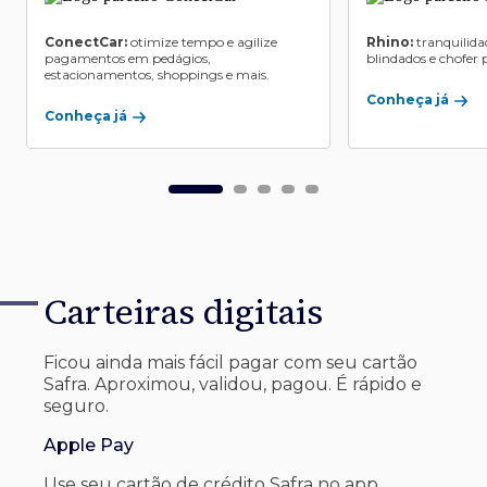
ConectCar:
otimize tempo e agilize
Rhino:
tranquilida
pagamentos em pedágios,
blindados e chofer p
estacionamentos, shoppings e mais.
Conheça já
Conheça já
Carteiras digitais
Ficou ainda mais fácil pagar com seu
cartão
Safra. Aproximou, validou, pagou. É rápido e
seguro.
Apple Pay
Use seu cartão de crédito Safra no app