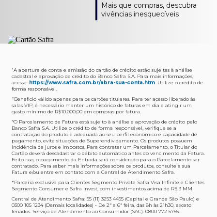
Como verifico os acessos a sala?
Onde consulto meu saldo de pontos?
A entrega é de responsabilidade do fornecedor e será
Livelo?
Mais que compras, descubra
Os acessos podem ser acompanhados e utilizados via
Acesse o App Safra > Cartões > Safra Rewards e consulte
feita por Transportadora ou Correios. O fornecedor do
Para solicitar a transferência dos seus pontos, basta
vivências inesquecíveis
APP Visa Airport Companion. Baixe o app na loja de
sua pontuação. Você também poderá ver a pontuação
produto escolhido verificará o que atende sua região e
acessar o Safra Rewards via App e seguir quatro passos:
aplicativos do seu celular e cadastre seu cartão Safra.
em sua fatura.
fará o envio.
Menu Viagens > Transfira seus pontos > Livelo >
Selecionar a quantidade de pontos a ser transferido.
Posso entrar com acompanhantes?
Os meus Pontos Safra Rewards têm validade?
Em quanto tempo meu produto será entregue?
Os 4 acessos são concedidos ao titular que pode utilizá-
Sim, variando de acordo com o cartão que você possui.
O prazo varia de acordo com o produto escolhido e
Fez compras internacionais com seu cartão de
los liberando o acesso dos acompanhantes.
No Cartão Visa Empresarial, os pontos expiram em 12
endereço de entrega, mas fique tranquilo que
crédito Safra?
meses e, nos cartões, Safra Visa Platinum e Mastercard
informaremos isto para você no momento do resgate.
Confira
aqui
o histórico da taxa de câmbio (em dólar
¹A abertura de conta e emissão do cartão de crédito estão sujeitas à análise
cadastral e aprovação de crédito do Banco Safra S.A. Para mais informações,
Black em 24 meses, a partir do pagamento da respectiva
americano).
acesse:
https://www.safra.com.br/abra-sua-conta.htm
. Utilize o crédito de
Onde posso acompanhar meus pedidos?
fatura. Nos cartões Safra Visa Infinite os pontos não têm
forma responsável.
É simples: acesse a plataforma Safra Rewards, clique em
validade.
²Beneficio válido apenas para os cartões titulares. Para ter acesso liberado às
Menu > Minha conta > Pedidos e pronto.
salas VIP, é necessário manter um histórico de faturas em dia e atingir um
Não tenho pontos suficientes para resgatar um
gasto mínimo de R$10.000,00 em compras por fatura​.
Não recebi meu produto, o que devo fazer?
produto, o que eu faço?
³O Parcelamento de Fatura está sujeito à análise e aprovação de crédito pelo
Entre em contato conosco através da Central de
Banco Safra S.A. Utilize o crédito de forma responsável, verifique se a
A plataforma Safra Rewards conta com produtos de
contratação do produto é adequada ao seu perfil econômico e capacidade de
Atendimento Cartões de Crédito Safra, nos telefones
todos os valores. Caso não tenha pontos suficientes,
pagamento, evite situações de Superendividamento. Os produtos possuem
4001-4460 (Grande São Paulo) ou 0800 728 4460
você pode completar a compra com o seu Cartão de
incidência de juros e impostos. Para contratar um Parcelamento, o Titular do
Cartão deverá descadastrar o débito automático antes do vencimento da Fatura.
(demais localidades). Nossos atendentes estão
Crédito Safra, pagando a diferença.
Feito isso, o pagamento da Entrada será considerado para o Parcelamento ser
preparados para rastrear pedidos e te auxiliar no que for
contratado. Para saber mais informações sobre os produtos, consulte a sua
Quem pode utilizar meus Pontos Safra Rewards?
necessário.
Fatura e/ou entre em contato com a Central de Atendimento Safra.
O titular do Cartão de Crédito que esteja com o
*Parceria exclusiva para Clientes Segmento Private Safra Visa Infinite e Clientes
Não gostei do meu pedido e desejo trocar, o que
pagamento da fatura em dia. Lembre-se que, caso você
Segmento Consumer e Safra Invest, com investimentos acima de R$ 3 MM.
devo fazer?
tenha um cartão adicional, ele também pontuará para
Central de Atendimento Safra: 55 (11) 3253 4455 (Capital e Grande São Paulo) e
0300 105 1234 (Demais localidades) - De 2ª a 6ª feira, das 8h às 21h30, exceto
Entre em contato conosco através da Central de
você.
feriados. Serviço de Atendimento ao Consumidor (SAC): 0800 772 5755.
Atendimento Cartões de Crédito Safra, nos telefones