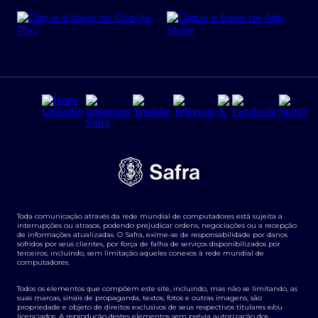
Cartão Safra Empresas
PRSAC
Empréstimo e financiamentos PJ
Regras e Parâmetros de Atuação Banco Safra
Seguros para empresas
Relações com investidores
Derivativos
Remuneração Diferenciada FEE BASED
Agronegócios
Segurança da Informação
Tarifas e serviços Pessoa Física
Termos de Uso
Transparência de remuneração
Guia de Classificação de Natureza Cambial
Toda comunicação através da rede mundial de computadores está sujeita a
Termos e Condições para Portabilidade de Investimento
interrupções ou atrasos, podendo prejudicar ordens, negociações ou a recepção
de informações atualizadas. O Safra, exime-se de responsabilidade por danos
sofridos por seus clientes, por força de falha de serviços disponibilizados por
terceiros, incluindo, sem limitação aqueles conexos à rede mundial de
computadores.
Todos os elementos que compõem este site, incluindo, mas não se limitando, as
suas marcas, sinais de propaganda, textos, fotos e outras imagens, são
propriedade e objeto de direitos exclusivos de seus respectivos titulares e/ou
licenciados. A reprodução destes elementos sem prévia autorização dos