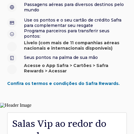
sorteios e muito mais. Faça seu cadastro e aproveite.
roubo e/ou incêndio acidental ao alugar carro no Brasil.
sorteios e muito mais. Faça seu cadastro e aproveite.
Confira aqui o regulamento.
Visa Luxury Hotel Collection:
experiências em
•
Passagens aéreas para diversos destinos pelo
Saiba mais sobre esses e outros benefícios.
hotéis renomados.
mundo
Saiba mais sobre esses e outros benefícios.
Saiba mais sobre esses e outros benefícios.
Saiba mais sobre esses e outros benefícios.
*Cartão não disponível para novas contratações.
Use os pontos e o seu cartão de crédito Safra
*Cartão não disponível para novas contratações.
para complementar seu resgate
*Cartão não disponível para novas contratações.
Programa parceiros para transferir seus
pontos:
Livelo (com mais de 11 companhias aéreas
nacionais e internacionais disponíveis)
Seus pontos na palma de sua mão
Acesse o App Safra > Cartões > Safra
Rewards > Acessar
Confira os termos e condições do Safra Rewards.
Salas Vip ao redor do