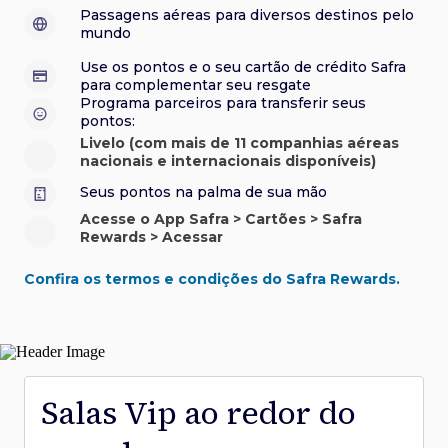
sorteios e muito mais. Faça seu cadastro e aproveite.
roubo e/ou incêndio acidental ao alugar carro no Brasil.
sorteios e muito mais. Faça seu cadastro e aproveite.
Confira aqui o regulamento.
Visa Luxury Hotel Collection:
experiências em
•
Passagens aéreas para diversos destinos pelo
Saiba mais sobre esses e outros benefícios.
hotéis renomados.
mundo
Saiba mais sobre esses e outros benefícios.
Saiba mais sobre esses e outros benefícios.
Saiba mais sobre esses e outros benefícios.
*Cartão não disponível para novas contratações.
Use os pontos e o seu cartão de crédito Safra
*Cartão não disponível para novas contratações.
para complementar seu resgate
*Cartão não disponível para novas contratações.
Programa parceiros para transferir seus
pontos:
Livelo (com mais de 11 companhias aéreas
nacionais e internacionais disponíveis)
Seus pontos na palma de sua mão
Acesse o App Safra > Cartões > Safra
Rewards > Acessar
Confira os termos e condições do Safra Rewards.
Salas Vip ao redor do