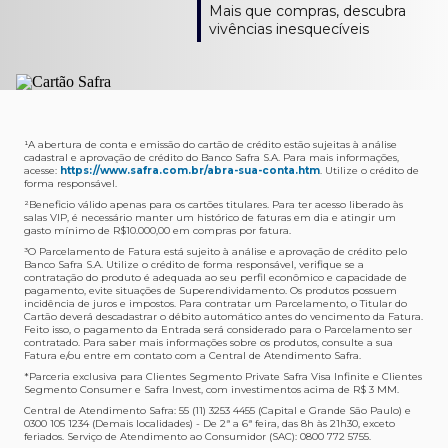
Como verifico os acessos a sala?
Onde consulto meu saldo de pontos?
A entrega é de responsabilidade do fornecedor e será
Livelo?
Mais que compras, descubra
Os acessos podem ser acompanhados e utilizados via
Acesse o App Safra > Cartões > Safra Rewards e consulte
feita por Transportadora ou Correios. O fornecedor do
Para solicitar a transferência dos seus pontos, basta
vivências inesquecíveis
APP Visa Airport Companion. Baixe o app na loja de
sua pontuação. Você também poderá ver a pontuação
produto escolhido verificará o que atende sua região e
acessar o Safra Rewards via App e seguir quatro passos:
aplicativos do seu celular e cadastre seu cartão Safra.
em sua fatura.
fará o envio.
Menu Viagens > Transfira seus pontos > Livelo >
Selecionar a quantidade de pontos a ser transferido.
Posso entrar com acompanhantes?
Os meus Pontos Safra Rewards têm validade?
Em quanto tempo meu produto será entregue?
Os 4 acessos são concedidos ao titular que pode utilizá-
Sim, variando de acordo com o cartão que você possui.
O prazo varia de acordo com o produto escolhido e
Fez compras internacionais com seu cartão de
los liberando o acesso dos acompanhantes.
No Cartão Visa Empresarial, os pontos expiram em 12
endereço de entrega, mas fique tranquilo que
crédito Safra?
meses e, nos cartões, Safra Visa Platinum e Mastercard
informaremos isto para você no momento do resgate.
Confira
aqui
o histórico da taxa de câmbio (em dólar
¹A abertura de conta e emissão do cartão de crédito estão sujeitas à análise
cadastral e aprovação de crédito do Banco Safra S.A. Para mais informações,
Black em 24 meses, a partir do pagamento da respectiva
americano).
acesse:
https://www.safra.com.br/abra-sua-conta.htm
. Utilize o crédito de
Onde posso acompanhar meus pedidos?
fatura. Nos cartões Safra Visa Infinite os pontos não têm
forma responsável.
É simples: acesse a plataforma Safra Rewards, clique em
validade.
²Beneficio válido apenas para os cartões titulares. Para ter acesso liberado às
Menu > Minha conta > Pedidos e pronto.
salas VIP, é necessário manter um histórico de faturas em dia e atingir um
Não tenho pontos suficientes para resgatar um
gasto mínimo de R$10.000,00 em compras por fatura​.
Não recebi meu produto, o que devo fazer?
produto, o que eu faço?
³O Parcelamento de Fatura está sujeito à análise e aprovação de crédito pelo
Entre em contato conosco através da Central de
Banco Safra S.A. Utilize o crédito de forma responsável, verifique se a
A plataforma Safra Rewards conta com produtos de
contratação do produto é adequada ao seu perfil econômico e capacidade de
Atendimento Cartões de Crédito Safra, nos telefones
todos os valores. Caso não tenha pontos suficientes,
pagamento, evite situações de Superendividamento. Os produtos possuem
4001-4460 (Grande São Paulo) ou 0800 728 4460
você pode completar a compra com o seu Cartão de
incidência de juros e impostos. Para contratar um Parcelamento, o Titular do
Cartão deverá descadastrar o débito automático antes do vencimento da Fatura.
(demais localidades). Nossos atendentes estão
Crédito Safra, pagando a diferença.
Feito isso, o pagamento da Entrada será considerado para o Parcelamento ser
preparados para rastrear pedidos e te auxiliar no que for
contratado. Para saber mais informações sobre os produtos, consulte a sua
Quem pode utilizar meus Pontos Safra Rewards?
necessário.
Fatura e/ou entre em contato com a Central de Atendimento Safra.
O titular do Cartão de Crédito que esteja com o
*Parceria exclusiva para Clientes Segmento Private Safra Visa Infinite e Clientes
Não gostei do meu pedido e desejo trocar, o que
pagamento da fatura em dia. Lembre-se que, caso você
Segmento Consumer e Safra Invest, com investimentos acima de R$ 3 MM.
devo fazer?
tenha um cartão adicional, ele também pontuará para
Central de Atendimento Safra: 55 (11) 3253 4455 (Capital e Grande São Paulo) e
0300 105 1234 (Demais localidades) - De 2ª a 6ª feira, das 8h às 21h30, exceto
Entre em contato conosco através da Central de
você.
feriados. Serviço de Atendimento ao Consumidor (SAC): 0800 772 5755.
Atendimento Cartões de Crédito Safra, nos telefones