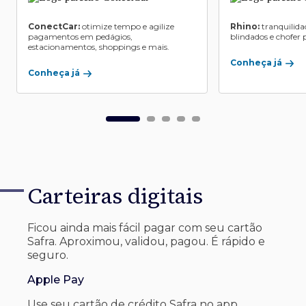
ConectCar:
otimize tempo e agilize
Rhino:
tranquilida
pagamentos em pedágios,
blindados e chofer p
estacionamentos, shoppings e mais.
Conheça já
Conheça já
Carteiras digitais
Ficou ainda mais fácil pagar com seu
cartão
Safra. Aproximou, validou, pagou. É rápido e
seguro.
Apple Pay
Use seu cartão de crédito Safra no app