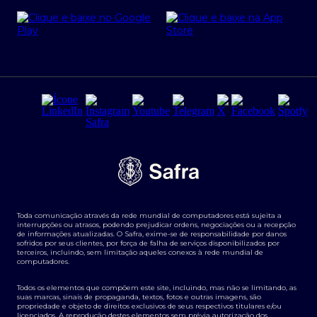
Cartão Safra Empresas
PRSAC
Empréstimo e financiamentos PJ
Regras e Parâmetros de Atuação Banco Safra
Seguros para empresas
Relações com investidores
Derivativos
Remuneração Diferenciada FEE BASED
Agronegócios
Segurança da Informação
Tarifas e serviços Pessoa Física
Termos de Uso
Transparência de remuneração
Guia de Classificação de Natureza Cambial
Toda comunicação através da rede mundial de computadores está sujeita a
Termos e Condições para Portabilidade de Investimento
interrupções ou atrasos, podendo prejudicar ordens, negociações ou a recepção
de informações atualizadas. O Safra, exime-se de responsabilidade por danos
sofridos por seus clientes, por força de falha de serviços disponibilizados por
terceiros, incluindo, sem limitação aqueles conexos à rede mundial de
computadores.
Todos os elementos que compõem este site, incluindo, mas não se limitando, as
suas marcas, sinais de propaganda, textos, fotos e outras imagens, são
propriedade e objeto de direitos exclusivos de seus respectivos titulares e/ou
licenciados. A reprodução destes elementos sem prévia autorização dos