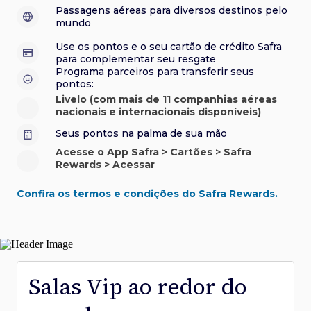
sorteios e muito mais. Faça seu cadastro e aproveite.
roubo e/ou incêndio acidental ao alugar carro no Brasil.
sorteios e muito mais. Faça seu cadastro e aproveite.
Confira aqui o regulamento.
Visa Luxury Hotel Collection:
experiências em
•
Passagens aéreas para diversos destinos pelo
Saiba mais sobre esses e outros benefícios.
hotéis renomados.
mundo
Saiba mais sobre esses e outros benefícios.
Saiba mais sobre esses e outros benefícios.
Saiba mais sobre esses e outros benefícios.
*Cartão não disponível para novas contratações.
Use os pontos e o seu cartão de crédito Safra
*Cartão não disponível para novas contratações.
para complementar seu resgate
*Cartão não disponível para novas contratações.
Programa parceiros para transferir seus
pontos:
Livelo (com mais de 11 companhias aéreas
nacionais e internacionais disponíveis)
Seus pontos na palma de sua mão
Acesse o App Safra > Cartões > Safra
Rewards > Acessar
Confira os termos e condições do Safra Rewards.
Salas Vip ao redor do