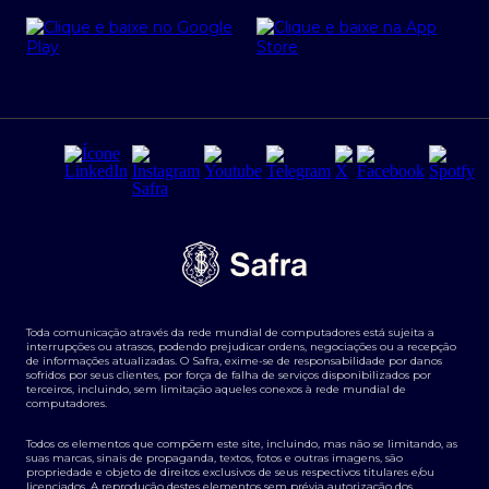
Cartão Safra Empresas
PRSAC
Empréstimo e financiamentos PJ
Regras e Parâmetros de Atuação Banco Safra
Seguros para empresas
Relações com investidores
Derivativos
Remuneração Diferenciada FEE BASED
Agronegócios
Segurança da Informação
Tarifas e serviços Pessoa Física
Termos de Uso
Transparência de remuneração
Guia de Classificação de Natureza Cambial
Toda comunicação através da rede mundial de computadores está sujeita a
Termos e Condições para Portabilidade de Investimento
interrupções ou atrasos, podendo prejudicar ordens, negociações ou a recepção
de informações atualizadas. O Safra, exime-se de responsabilidade por danos
sofridos por seus clientes, por força de falha de serviços disponibilizados por
terceiros, incluindo, sem limitação aqueles conexos à rede mundial de
computadores.
Todos os elementos que compõem este site, incluindo, mas não se limitando, as
suas marcas, sinais de propaganda, textos, fotos e outras imagens, são
propriedade e objeto de direitos exclusivos de seus respectivos titulares e/ou
licenciados. A reprodução destes elementos sem prévia autorização dos