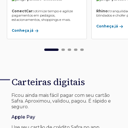
ConectCar:
otimize tempo e agilize
Rhino:
tranquilida
pagamentos em pedágios,
blindados e chofer p
estacionamentos, shoppings e mais.
Conheça já
Conheça já
Carteiras digitais
Ficou ainda mais fácil pagar com seu
cartão
Safra. Aproximou, validou, pagou. É rápido e
seguro.
Apple Pay
Use seu cartão de crédito Safra no app