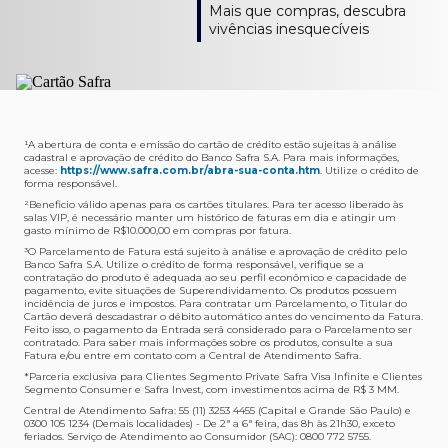
Como verifico os acessos a sala?
Onde consulto meu saldo de pontos?
A entrega é de responsabilidade do fornecedor e será
Livelo?
Mais que compras, descubra
Os acessos podem ser acompanhados e utilizados via
Acesse o App Safra > Cartões > Safra Rewards e consulte
feita por Transportadora ou Correios. O fornecedor do
Para solicitar a transferência dos seus pontos, basta
vivências inesquecíveis
APP Visa Airport Companion. Baixe o app na loja de
sua pontuação. Você também poderá ver a pontuação
produto escolhido verificará o que atende sua região e
acessar o Safra Rewards via App e seguir quatro passos:
aplicativos do seu celular e cadastre seu cartão Safra.
em sua fatura.
fará o envio.
Menu Viagens > Transfira seus pontos > Livelo >
Selecionar a quantidade de pontos a ser transferido.
Posso entrar com acompanhantes?
Os meus Pontos Safra Rewards têm validade?
Em quanto tempo meu produto será entregue?
Os 4 acessos são concedidos ao titular que pode utilizá-
Sim, variando de acordo com o cartão que você possui.
O prazo varia de acordo com o produto escolhido e
Fez compras internacionais com seu cartão de
los liberando o acesso dos acompanhantes.
No Cartão Visa Empresarial, os pontos expiram em 12
endereço de entrega, mas fique tranquilo que
crédito Safra?
meses e, nos cartões, Safra Visa Platinum e Mastercard
informaremos isto para você no momento do resgate.
Confira
aqui
o histórico da taxa de câmbio (em dólar
¹A abertura de conta e emissão do cartão de crédito estão sujeitas à análise
cadastral e aprovação de crédito do Banco Safra S.A. Para mais informações,
Black em 24 meses, a partir do pagamento da respectiva
americano).
acesse:
https://www.safra.com.br/abra-sua-conta.htm
. Utilize o crédito de
Onde posso acompanhar meus pedidos?
fatura. Nos cartões Safra Visa Infinite os pontos não têm
forma responsável.
É simples: acesse a plataforma Safra Rewards, clique em
validade.
²Beneficio válido apenas para os cartões titulares. Para ter acesso liberado às
Menu > Minha conta > Pedidos e pronto.
salas VIP, é necessário manter um histórico de faturas em dia e atingir um
Não tenho pontos suficientes para resgatar um
gasto mínimo de R$10.000,00 em compras por fatura​.
Não recebi meu produto, o que devo fazer?
produto, o que eu faço?
³O Parcelamento de Fatura está sujeito à análise e aprovação de crédito pelo
Entre em contato conosco através da Central de
Banco Safra S.A. Utilize o crédito de forma responsável, verifique se a
A plataforma Safra Rewards conta com produtos de
contratação do produto é adequada ao seu perfil econômico e capacidade de
Atendimento Cartões de Crédito Safra, nos telefones
todos os valores. Caso não tenha pontos suficientes,
pagamento, evite situações de Superendividamento. Os produtos possuem
4001-4460 (Grande São Paulo) ou 0800 728 4460
você pode completar a compra com o seu Cartão de
incidência de juros e impostos. Para contratar um Parcelamento, o Titular do
Cartão deverá descadastrar o débito automático antes do vencimento da Fatura.
(demais localidades). Nossos atendentes estão
Crédito Safra, pagando a diferença.
Feito isso, o pagamento da Entrada será considerado para o Parcelamento ser
preparados para rastrear pedidos e te auxiliar no que for
contratado. Para saber mais informações sobre os produtos, consulte a sua
Quem pode utilizar meus Pontos Safra Rewards?
necessário.
Fatura e/ou entre em contato com a Central de Atendimento Safra.
O titular do Cartão de Crédito que esteja com o
*Parceria exclusiva para Clientes Segmento Private Safra Visa Infinite e Clientes
Não gostei do meu pedido e desejo trocar, o que
pagamento da fatura em dia. Lembre-se que, caso você
Segmento Consumer e Safra Invest, com investimentos acima de R$ 3 MM.
devo fazer?
tenha um cartão adicional, ele também pontuará para
Central de Atendimento Safra: 55 (11) 3253 4455 (Capital e Grande São Paulo) e
0300 105 1234 (Demais localidades) - De 2ª a 6ª feira, das 8h às 21h30, exceto
Entre em contato conosco através da Central de
você.
feriados. Serviço de Atendimento ao Consumidor (SAC): 0800 772 5755.
Atendimento Cartões de Crédito Safra, nos telefones