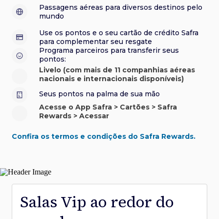
sorteios e muito mais. Faça seu cadastro e aproveite.
roubo e/ou incêndio acidental ao alugar carro no Brasil.
sorteios e muito mais. Faça seu cadastro e aproveite.
Confira aqui o regulamento.
Visa Luxury Hotel Collection:
experiências em
•
Passagens aéreas para diversos destinos pelo
Saiba mais sobre esses e outros benefícios.
hotéis renomados.
mundo
Saiba mais sobre esses e outros benefícios.
Saiba mais sobre esses e outros benefícios.
Saiba mais sobre esses e outros benefícios.
*Cartão não disponível para novas contratações.
Use os pontos e o seu cartão de crédito Safra
*Cartão não disponível para novas contratações.
para complementar seu resgate
*Cartão não disponível para novas contratações.
Programa parceiros para transferir seus
pontos:
Livelo (com mais de 11 companhias aéreas
nacionais e internacionais disponíveis)
Seus pontos na palma de sua mão
Acesse o App Safra > Cartões > Safra
Rewards > Acessar
Confira os termos e condições do Safra Rewards.
Salas Vip ao redor do