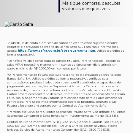
Como verifico os acessos a sala?
Onde consulto meu saldo de pontos?
A entrega é de responsabilidade do fornecedor e será
Livelo?
Mais que compras, descubra
Os acessos podem ser acompanhados e utilizados via
Acesse o App Safra > Cartões > Safra Rewards e consulte
feita por Transportadora ou Correios. O fornecedor do
Para solicitar a transferência dos seus pontos, basta
vivências inesquecíveis
APP Visa Airport Companion. Baixe o app na loja de
sua pontuação. Você também poderá ver a pontuação
produto escolhido verificará o que atende sua região e
acessar o Safra Rewards via App e seguir quatro passos:
aplicativos do seu celular e cadastre seu cartão Safra.
em sua fatura.
fará o envio.
Menu Viagens > Transfira seus pontos > Livelo >
Selecionar a quantidade de pontos a ser transferido.
Posso entrar com acompanhantes?
Os meus Pontos Safra Rewards têm validade?
Em quanto tempo meu produto será entregue?
Os 4 acessos são concedidos ao titular que pode utilizá-
Sim, variando de acordo com o cartão que você possui.
O prazo varia de acordo com o produto escolhido e
Fez compras internacionais com seu cartão de
los liberando o acesso dos acompanhantes.
No Cartão Visa Empresarial, os pontos expiram em 12
endereço de entrega, mas fique tranquilo que
crédito Safra?
meses e, nos cartões, Safra Visa Platinum e Mastercard
informaremos isto para você no momento do resgate.
Confira
aqui
o histórico da taxa de câmbio (em dólar
¹A abertura de conta e emissão do cartão de crédito estão sujeitas à análise
cadastral e aprovação de crédito do Banco Safra S.A. Para mais informações,
Black em 24 meses, a partir do pagamento da respectiva
americano).
acesse:
https://www.safra.com.br/abra-sua-conta.htm
. Utilize o crédito de
Onde posso acompanhar meus pedidos?
fatura. Nos cartões Safra Visa Infinite os pontos não têm
forma responsável.
É simples: acesse a plataforma Safra Rewards, clique em
validade.
²Beneficio válido apenas para os cartões titulares. Para ter acesso liberado às
Menu > Minha conta > Pedidos e pronto.
salas VIP, é necessário manter um histórico de faturas em dia e atingir um
Não tenho pontos suficientes para resgatar um
gasto mínimo de R$10.000,00 em compras por fatura​.
Não recebi meu produto, o que devo fazer?
produto, o que eu faço?
³O Parcelamento de Fatura está sujeito à análise e aprovação de crédito pelo
Entre em contato conosco através da Central de
Banco Safra S.A. Utilize o crédito de forma responsável, verifique se a
A plataforma Safra Rewards conta com produtos de
contratação do produto é adequada ao seu perfil econômico e capacidade de
Atendimento Cartões de Crédito Safra, nos telefones
todos os valores. Caso não tenha pontos suficientes,
pagamento, evite situações de Superendividamento. Os produtos possuem
4001-4460 (Grande São Paulo) ou 0800 728 4460
você pode completar a compra com o seu Cartão de
incidência de juros e impostos. Para contratar um Parcelamento, o Titular do
Cartão deverá descadastrar o débito automático antes do vencimento da Fatura.
(demais localidades). Nossos atendentes estão
Crédito Safra, pagando a diferença.
Feito isso, o pagamento da Entrada será considerado para o Parcelamento ser
preparados para rastrear pedidos e te auxiliar no que for
contratado. Para saber mais informações sobre os produtos, consulte a sua
Quem pode utilizar meus Pontos Safra Rewards?
necessário.
Fatura e/ou entre em contato com a Central de Atendimento Safra.
O titular do Cartão de Crédito que esteja com o
*Parceria exclusiva para Clientes Segmento Private Safra Visa Infinite e Clientes
Não gostei do meu pedido e desejo trocar, o que
pagamento da fatura em dia. Lembre-se que, caso você
Segmento Consumer e Safra Invest, com investimentos acima de R$ 3 MM.
devo fazer?
tenha um cartão adicional, ele também pontuará para
Central de Atendimento Safra: 55 (11) 3253 4455 (Capital e Grande São Paulo) e
0300 105 1234 (Demais localidades) - De 2ª a 6ª feira, das 8h às 21h30, exceto
Entre em contato conosco através da Central de
você.
feriados. Serviço de Atendimento ao Consumidor (SAC): 0800 772 5755.
Atendimento Cartões de Crédito Safra, nos telefones