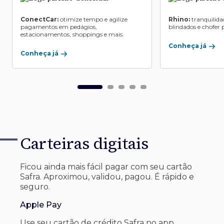
ConectCar:
otimize tempo e agilize
Rhino:
tranquilida
pagamentos em pedágios,
blindados e chofer p
estacionamentos, shoppings e mais.
Conheça já
Conheça já
Carteiras digitais
Ficou ainda mais fácil pagar com seu
cartão
Safra. Aproximou, validou, pagou. É rápido e
seguro.
Apple Pay
Use seu cartão de crédito Safra no app