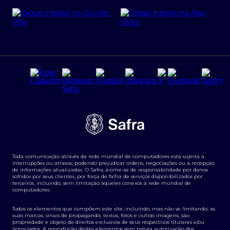
Cartão Safra Empresas
PRSAC
Empréstimo e financiamentos PJ
Regras e Parâmetros de Atuação Banco Safra
Seguros para empresas
Relações com investidores
Derivativos
Remuneração Diferenciada FEE BASED
Agronegócios
Segurança da Informação
Tarifas e serviços Pessoa Física
Termos de Uso
Transparência de remuneração
Guia de Classificação de Natureza Cambial
Toda comunicação através da rede mundial de computadores está sujeita a
Termos e Condições para Portabilidade de Investimento
interrupções ou atrasos, podendo prejudicar ordens, negociações ou a recepção
de informações atualizadas. O Safra, exime-se de responsabilidade por danos
sofridos por seus clientes, por força de falha de serviços disponibilizados por
terceiros, incluindo, sem limitação aqueles conexos à rede mundial de
computadores.
Todos os elementos que compõem este site, incluindo, mas não se limitando, as
suas marcas, sinais de propaganda, textos, fotos e outras imagens, são
propriedade e objeto de direitos exclusivos de seus respectivos titulares e/ou
licenciados. A reprodução destes elementos sem prévia autorização dos