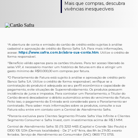
Como verifico os acessos a sala?
Onde consulto meu saldo de pontos?
A entrega é de responsabilidade do fornecedor e será
Livelo?
Mais que compras, descubra
Os acessos podem ser acompanhados e utilizados via
Acesse o App Safra > Cartões > Safra Rewards e consulte
feita por Transportadora ou Correios. O fornecedor do
Para solicitar a transferência dos seus pontos, basta
vivências inesquecíveis
APP Visa Airport Companion. Baixe o app na loja de
sua pontuação. Você também poderá ver a pontuação
produto escolhido verificará o que atende sua região e
acessar o Safra Rewards via App e seguir quatro passos:
aplicativos do seu celular e cadastre seu cartão Safra.
em sua fatura.
fará o envio.
Menu Viagens > Transfira seus pontos > Livelo >
Selecionar a quantidade de pontos a ser transferido.
Posso entrar com acompanhantes?
Os meus Pontos Safra Rewards têm validade?
Em quanto tempo meu produto será entregue?
Os 4 acessos são concedidos ao titular que pode utilizá-
Sim, variando de acordo com o cartão que você possui.
O prazo varia de acordo com o produto escolhido e
Fez compras internacionais com seu cartão de
los liberando o acesso dos acompanhantes.
No Cartão Visa Empresarial, os pontos expiram em 12
endereço de entrega, mas fique tranquilo que
crédito Safra?
meses e, nos cartões, Safra Visa Platinum e Mastercard
informaremos isto para você no momento do resgate.
Confira
aqui
o histórico da taxa de câmbio (em dólar
¹A abertura de conta e emissão do cartão de crédito estão sujeitas à análise
cadastral e aprovação de crédito do Banco Safra S.A. Para mais informações,
Black em 24 meses, a partir do pagamento da respectiva
americano).
acesse:
https://www.safra.com.br/abra-sua-conta.htm
. Utilize o crédito de
Onde posso acompanhar meus pedidos?
fatura. Nos cartões Safra Visa Infinite os pontos não têm
forma responsável.
É simples: acesse a plataforma Safra Rewards, clique em
validade.
²Beneficio válido apenas para os cartões titulares. Para ter acesso liberado às
Menu > Minha conta > Pedidos e pronto.
salas VIP, é necessário manter um histórico de faturas em dia e atingir um
Não tenho pontos suficientes para resgatar um
gasto mínimo de R$10.000,00 em compras por fatura​.
Não recebi meu produto, o que devo fazer?
produto, o que eu faço?
³O Parcelamento de Fatura está sujeito à análise e aprovação de crédito pelo
Entre em contato conosco através da Central de
Banco Safra S.A. Utilize o crédito de forma responsável, verifique se a
A plataforma Safra Rewards conta com produtos de
contratação do produto é adequada ao seu perfil econômico e capacidade de
Atendimento Cartões de Crédito Safra, nos telefones
todos os valores. Caso não tenha pontos suficientes,
pagamento, evite situações de Superendividamento. Os produtos possuem
4001-4460 (Grande São Paulo) ou 0800 728 4460
você pode completar a compra com o seu Cartão de
incidência de juros e impostos. Para contratar um Parcelamento, o Titular do
Cartão deverá descadastrar o débito automático antes do vencimento da Fatura.
(demais localidades). Nossos atendentes estão
Crédito Safra, pagando a diferença.
Feito isso, o pagamento da Entrada será considerado para o Parcelamento ser
preparados para rastrear pedidos e te auxiliar no que for
contratado. Para saber mais informações sobre os produtos, consulte a sua
Quem pode utilizar meus Pontos Safra Rewards?
necessário.
Fatura e/ou entre em contato com a Central de Atendimento Safra.
O titular do Cartão de Crédito que esteja com o
*Parceria exclusiva para Clientes Segmento Private Safra Visa Infinite e Clientes
Não gostei do meu pedido e desejo trocar, o que
pagamento da fatura em dia. Lembre-se que, caso você
Segmento Consumer e Safra Invest, com investimentos acima de R$ 3 MM.
devo fazer?
tenha um cartão adicional, ele também pontuará para
Central de Atendimento Safra: 55 (11) 3253 4455 (Capital e Grande São Paulo) e
0300 105 1234 (Demais localidades) - De 2ª a 6ª feira, das 8h às 21h30, exceto
Entre em contato conosco através da Central de
você.
feriados. Serviço de Atendimento ao Consumidor (SAC): 0800 772 5755.
Atendimento Cartões de Crédito Safra, nos telefones