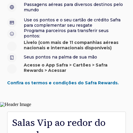
sorteios e muito mais. Faça seu cadastro e aproveite.
roubo e/ou incêndio acidental ao alugar carro no Brasil.
sorteios e muito mais. Faça seu cadastro e aproveite.
Confira aqui o regulamento.
Visa Luxury Hotel Collection:
experiências em
•
Passagens aéreas para diversos destinos pelo
Saiba mais sobre esses e outros benefícios.
hotéis renomados.
mundo
Saiba mais sobre esses e outros benefícios.
Saiba mais sobre esses e outros benefícios.
Saiba mais sobre esses e outros benefícios.
*Cartão não disponível para novas contratações.
Use os pontos e o seu cartão de crédito Safra
*Cartão não disponível para novas contratações.
para complementar seu resgate
*Cartão não disponível para novas contratações.
Programa parceiros para transferir seus
pontos:
Livelo (com mais de 11 companhias aéreas
nacionais e internacionais disponíveis)
Seus pontos na palma de sua mão
Acesse o App Safra > Cartões > Safra
Rewards > Acessar
Confira os termos e condições do Safra Rewards.
Salas Vip ao redor do