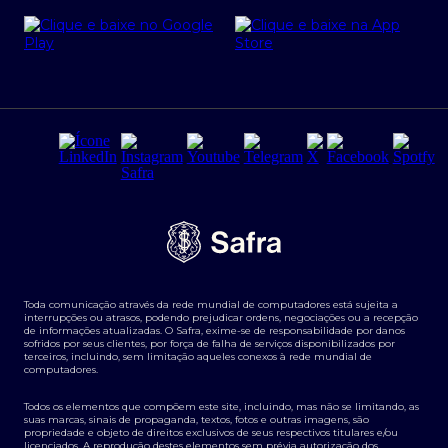
Cartão Safra Empresas
PRSAC
Empréstimo e financiamentos PJ
Regras e Parâmetros de Atuação Banco Safra
Seguros para empresas
Relações com investidores
Derivativos
Remuneração Diferenciada FEE BASED
Agronegócios
Segurança da Informação
Tarifas e serviços Pessoa Física
Termos de Uso
Transparência de remuneração
Guia de Classificação de Natureza Cambial
Toda comunicação através da rede mundial de computadores está sujeita a
Termos e Condições para Portabilidade de Investimento
interrupções ou atrasos, podendo prejudicar ordens, negociações ou a recepção
de informações atualizadas. O Safra, exime-se de responsabilidade por danos
sofridos por seus clientes, por força de falha de serviços disponibilizados por
terceiros, incluindo, sem limitação aqueles conexos à rede mundial de
computadores.
Todos os elementos que compõem este site, incluindo, mas não se limitando, as
suas marcas, sinais de propaganda, textos, fotos e outras imagens, são
propriedade e objeto de direitos exclusivos de seus respectivos titulares e/ou
licenciados. A reprodução destes elementos sem prévia autorização dos