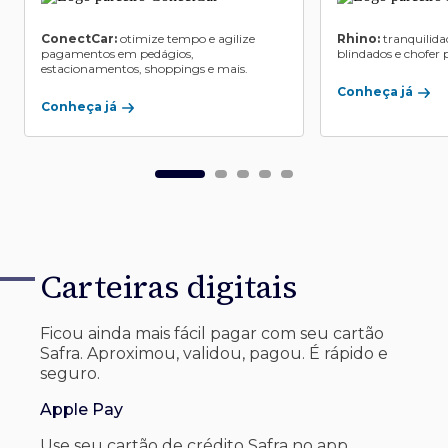
ConectCar:
otimize tempo e agilize
Rhino:
tranquilida
pagamentos em pedágios,
blindados e chofer p
estacionamentos, shoppings e mais.
Conheça já
Conheça já
Carteiras digitais
Ficou ainda mais fácil pagar com seu
cartão
Safra. Aproximou, validou, pagou. É rápido e
seguro.
Apple Pay
Use seu cartão de crédito Safra no app