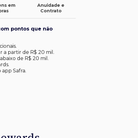
ens em
Anuidade e
pras
Contrato
com pontos que não
ionais.
 a partir de R$ 20 mil.
abaixo de R$ 20 mil​.
rds.
 app Safra.
Rewards