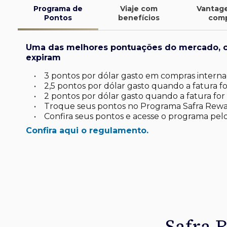
Programa de
Viaje com
Vantag
Pontos
benefícios
com
Uma das melhores pontuações do mercado, 
expiram
•
3 pontos por dólar gasto em compras internac
•
2,5 pontos por dólar gasto quando a fatura for
•
2 pontos por dólar gasto quando a fatura for 
•
Troque seus pontos no Programa Safra Rewa
•
Confira seus pontos e acesse o programa pelo
Confira aqui o regulamento.
finite
d*
latinum
tinum*
ard Platinum*
de investimento
uas viagens.
omo você
sa
 seu dia a dia
Safra 