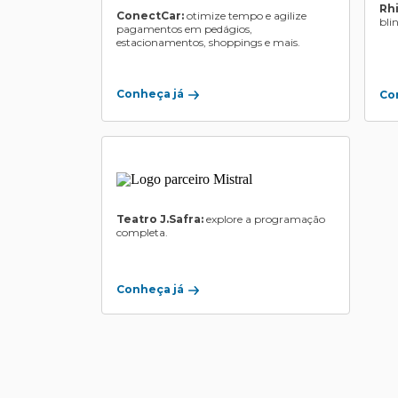
Rh
ConectCar:
otimize tempo e agilize
bli
pagamentos em pedágios,
estacionamentos, shoppings e mais.
Conheça já
Co
Teatro J.Safra:
explore a programação
completa.
Conheça já