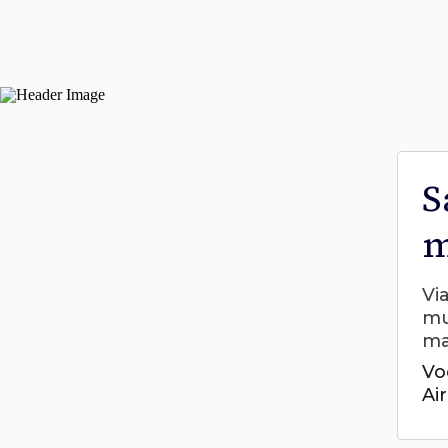
S
m
Vi
mu
ma
Vo
Ai