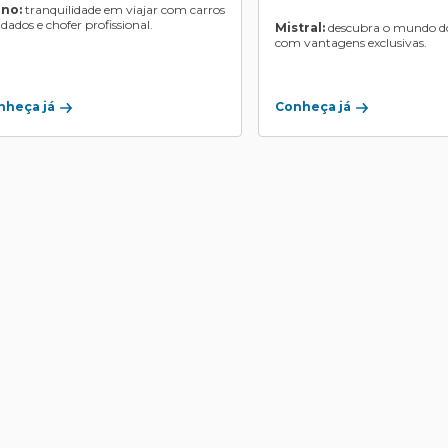
ino:
tranquilidade em viajar com carros
ndados e chofer profissional.
Mistral:
descubra o mundo do
com vantagens exclusivas.
Conheça já
nheça já