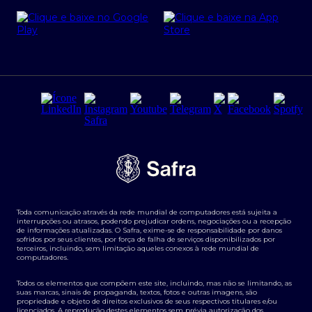
Cartão Safra Empresas
PRSAC
Empréstimo e financiamentos PJ
Regras e Parâmetros de Atuação Banco Safra
Seguros para empresas
Relações com investidores
Derivativos
Remuneração Diferenciada FEE BASED
Agronegócios
Segurança da Informação
Tarifas e serviços Pessoa Física
Termos de Uso
Transparência de remuneração
Guia de Classificação de Natureza Cambial
Toda comunicação através da rede mundial de computadores está sujeita a
Termos e Condições para Portabilidade de Investimento
interrupções ou atrasos, podendo prejudicar ordens, negociações ou a recepção
de informações atualizadas. O Safra, exime-se de responsabilidade por danos
sofridos por seus clientes, por força de falha de serviços disponibilizados por
terceiros, incluindo, sem limitação aqueles conexos à rede mundial de
computadores.
Todos os elementos que compõem este site, incluindo, mas não se limitando, as
suas marcas, sinais de propaganda, textos, fotos e outras imagens, são
propriedade e objeto de direitos exclusivos de seus respectivos titulares e/ou
licenciados. A reprodução destes elementos sem prévia autorização dos