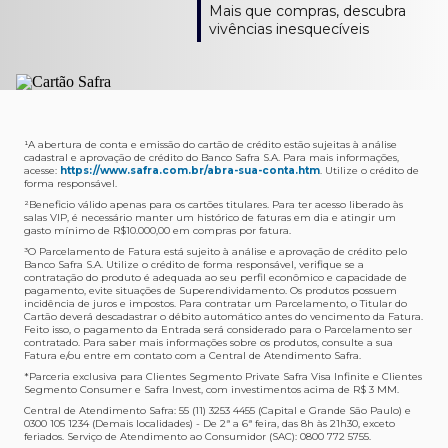
Como verifico os acessos a sala?
Onde consulto meu saldo de pontos?
A entrega é de responsabilidade do fornecedor e será
Livelo?
Mais que compras, descubra
Os acessos podem ser acompanhados e utilizados via
Acesse o App Safra > Cartões > Safra Rewards e consulte
feita por Transportadora ou Correios. O fornecedor do
Para solicitar a transferência dos seus pontos, basta
vivências inesquecíveis
APP Visa Airport Companion. Baixe o app na loja de
sua pontuação. Você também poderá ver a pontuação
produto escolhido verificará o que atende sua região e
acessar o Safra Rewards via App e seguir quatro passos:
aplicativos do seu celular e cadastre seu cartão Safra.
em sua fatura.
fará o envio.
Menu Viagens > Transfira seus pontos > Livelo >
Selecionar a quantidade de pontos a ser transferido.
Posso entrar com acompanhantes?
Os meus Pontos Safra Rewards têm validade?
Em quanto tempo meu produto será entregue?
Os 4 acessos são concedidos ao titular que pode utilizá-
Sim, variando de acordo com o cartão que você possui.
O prazo varia de acordo com o produto escolhido e
Fez compras internacionais com seu cartão de
los liberando o acesso dos acompanhantes.
No Cartão Visa Empresarial, os pontos expiram em 12
endereço de entrega, mas fique tranquilo que
crédito Safra?
meses e, nos cartões, Safra Visa Platinum e Mastercard
informaremos isto para você no momento do resgate.
Confira
aqui
o histórico da taxa de câmbio (em dólar
¹A abertura de conta e emissão do cartão de crédito estão sujeitas à análise
cadastral e aprovação de crédito do Banco Safra S.A. Para mais informações,
Black em 24 meses, a partir do pagamento da respectiva
americano).
acesse:
https://www.safra.com.br/abra-sua-conta.htm
. Utilize o crédito de
Onde posso acompanhar meus pedidos?
fatura. Nos cartões Safra Visa Infinite os pontos não têm
forma responsável.
É simples: acesse a plataforma Safra Rewards, clique em
validade.
²Beneficio válido apenas para os cartões titulares. Para ter acesso liberado às
Menu > Minha conta > Pedidos e pronto.
salas VIP, é necessário manter um histórico de faturas em dia e atingir um
Não tenho pontos suficientes para resgatar um
gasto mínimo de R$10.000,00 em compras por fatura​.
Não recebi meu produto, o que devo fazer?
produto, o que eu faço?
³O Parcelamento de Fatura está sujeito à análise e aprovação de crédito pelo
Entre em contato conosco através da Central de
Banco Safra S.A. Utilize o crédito de forma responsável, verifique se a
A plataforma Safra Rewards conta com produtos de
contratação do produto é adequada ao seu perfil econômico e capacidade de
Atendimento Cartões de Crédito Safra, nos telefones
todos os valores. Caso não tenha pontos suficientes,
pagamento, evite situações de Superendividamento. Os produtos possuem
4001-4460 (Grande São Paulo) ou 0800 728 4460
você pode completar a compra com o seu Cartão de
incidência de juros e impostos. Para contratar um Parcelamento, o Titular do
Cartão deverá descadastrar o débito automático antes do vencimento da Fatura.
(demais localidades). Nossos atendentes estão
Crédito Safra, pagando a diferença.
Feito isso, o pagamento da Entrada será considerado para o Parcelamento ser
preparados para rastrear pedidos e te auxiliar no que for
contratado. Para saber mais informações sobre os produtos, consulte a sua
Quem pode utilizar meus Pontos Safra Rewards?
necessário.
Fatura e/ou entre em contato com a Central de Atendimento Safra.
O titular do Cartão de Crédito que esteja com o
*Parceria exclusiva para Clientes Segmento Private Safra Visa Infinite e Clientes
Não gostei do meu pedido e desejo trocar, o que
pagamento da fatura em dia. Lembre-se que, caso você
Segmento Consumer e Safra Invest, com investimentos acima de R$ 3 MM.
devo fazer?
tenha um cartão adicional, ele também pontuará para
Central de Atendimento Safra: 55 (11) 3253 4455 (Capital e Grande São Paulo) e
0300 105 1234 (Demais localidades) - De 2ª a 6ª feira, das 8h às 21h30, exceto
Entre em contato conosco através da Central de
você.
feriados. Serviço de Atendimento ao Consumidor (SAC): 0800 772 5755.
Atendimento Cartões de Crédito Safra, nos telefones