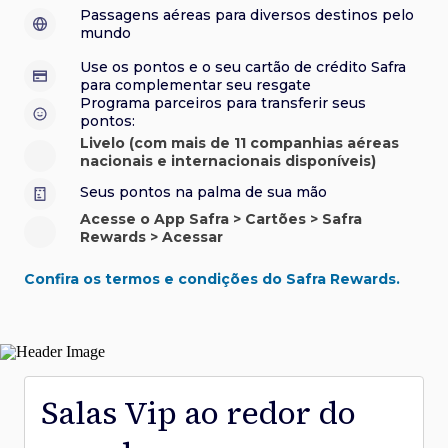
sorteios e muito mais. Faça seu cadastro e aproveite.
roubo e/ou incêndio acidental ao alugar carro no Brasil.
sorteios e muito mais. Faça seu cadastro e aproveite.
Confira aqui o regulamento.
Visa Luxury Hotel Collection:
experiências em
•
Passagens aéreas para diversos destinos pelo
Saiba mais sobre esses e outros benefícios.
hotéis renomados.
mundo
Saiba mais sobre esses e outros benefícios.
Saiba mais sobre esses e outros benefícios.
Saiba mais sobre esses e outros benefícios.
*Cartão não disponível para novas contratações.
Use os pontos e o seu cartão de crédito Safra
*Cartão não disponível para novas contratações.
para complementar seu resgate
*Cartão não disponível para novas contratações.
Programa parceiros para transferir seus
pontos:
Livelo (com mais de 11 companhias aéreas
nacionais e internacionais disponíveis)
Seus pontos na palma de sua mão
Acesse o App Safra > Cartões > Safra
Rewards > Acessar
Confira os termos e condições do Safra Rewards.
Salas Vip ao redor do