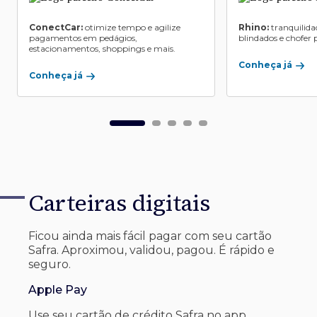
ConectCar:
otimize tempo e agilize
Rhino:
tranquilida
pagamentos em pedágios,
blindados e chofer p
estacionamentos, shoppings e mais.
Conheça já
Conheça já
Carteiras digitais
Ficou ainda mais fácil pagar com seu
cartão
Safra. Aproximou, validou, pagou. É rápido e
seguro.
Apple Pay
Use seu cartão de crédito Safra no app