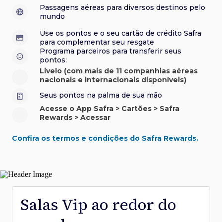
sorteios e muito mais. Faça seu cadastro e aproveite.
roubo e/ou incêndio acidental ao alugar carro no Brasil.
sorteios e muito mais. Faça seu cadastro e aproveite.
Confira aqui o regulamento.
Visa Luxury Hotel Collection:
experiências em
•
Passagens aéreas para diversos destinos pelo
Saiba mais sobre esses e outros benefícios.
hotéis renomados.
mundo
Saiba mais sobre esses e outros benefícios.
Saiba mais sobre esses e outros benefícios.
Saiba mais sobre esses e outros benefícios.
*Cartão não disponível para novas contratações.
Use os pontos e o seu cartão de crédito Safra
*Cartão não disponível para novas contratações.
para complementar seu resgate
*Cartão não disponível para novas contratações.
Programa parceiros para transferir seus
pontos:
Livelo (com mais de 11 companhias aéreas
nacionais e internacionais disponíveis)
Seus pontos na palma de sua mão
Acesse o App Safra > Cartões > Safra
Rewards > Acessar
Confira os termos e condições do Safra Rewards.
Salas Vip ao redor do