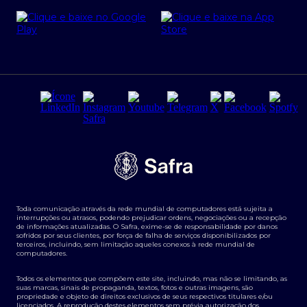
Cartão Safra Empresas
PRSAC
Empréstimo e financiamentos PJ
Regras e Parâmetros de Atuação Banco Safra
Seguros para empresas
Relações com investidores
Derivativos
Remuneração Diferenciada FEE BASED
Agronegócios
Segurança da Informação
Tarifas e serviços Pessoa Física
Termos de Uso
Transparência de remuneração
Guia de Classificação de Natureza Cambial
Toda comunicação através da rede mundial de computadores está sujeita a
Termos e Condições para Portabilidade de Investimento
interrupções ou atrasos, podendo prejudicar ordens, negociações ou a recepção
de informações atualizadas. O Safra, exime-se de responsabilidade por danos
sofridos por seus clientes, por força de falha de serviços disponibilizados por
terceiros, incluindo, sem limitação aqueles conexos à rede mundial de
computadores.
Todos os elementos que compõem este site, incluindo, mas não se limitando, as
suas marcas, sinais de propaganda, textos, fotos e outras imagens, são
propriedade e objeto de direitos exclusivos de seus respectivos titulares e/ou
licenciados. A reprodução destes elementos sem prévia autorização dos