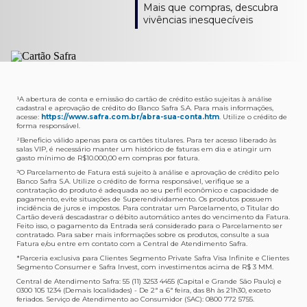
Como verifico os acessos a sala?
Onde consulto meu saldo de pontos?
A entrega é de responsabilidade do fornecedor e será
Livelo?
Mais que compras, descubra
Os acessos podem ser acompanhados e utilizados via
Acesse o App Safra > Cartões > Safra Rewards e consulte
feita por Transportadora ou Correios. O fornecedor do
Para solicitar a transferência dos seus pontos, basta
vivências inesquecíveis
APP Visa Airport Companion. Baixe o app na loja de
sua pontuação. Você também poderá ver a pontuação
produto escolhido verificará o que atende sua região e
acessar o Safra Rewards via App e seguir quatro passos:
aplicativos do seu celular e cadastre seu cartão Safra.
em sua fatura.
fará o envio.
Menu Viagens > Transfira seus pontos > Livelo >
Selecionar a quantidade de pontos a ser transferido.
Posso entrar com acompanhantes?
Os meus Pontos Safra Rewards têm validade?
Em quanto tempo meu produto será entregue?
Os 4 acessos são concedidos ao titular que pode utilizá-
Sim, variando de acordo com o cartão que você possui.
O prazo varia de acordo com o produto escolhido e
Fez compras internacionais com seu cartão de
los liberando o acesso dos acompanhantes.
No Cartão Visa Empresarial, os pontos expiram em 12
endereço de entrega, mas fique tranquilo que
crédito Safra?
meses e, nos cartões, Safra Visa Platinum e Mastercard
informaremos isto para você no momento do resgate.
Confira
aqui
o histórico da taxa de câmbio (em dólar
¹A abertura de conta e emissão do cartão de crédito estão sujeitas à análise
cadastral e aprovação de crédito do Banco Safra S.A. Para mais informações,
Black em 24 meses, a partir do pagamento da respectiva
americano).
acesse:
https://www.safra.com.br/abra-sua-conta.htm
. Utilize o crédito de
Onde posso acompanhar meus pedidos?
fatura. Nos cartões Safra Visa Infinite os pontos não têm
forma responsável.
É simples: acesse a plataforma Safra Rewards, clique em
validade.
²Beneficio válido apenas para os cartões titulares. Para ter acesso liberado às
Menu > Minha conta > Pedidos e pronto.
salas VIP, é necessário manter um histórico de faturas em dia e atingir um
Não tenho pontos suficientes para resgatar um
gasto mínimo de R$10.000,00 em compras por fatura​.
Não recebi meu produto, o que devo fazer?
produto, o que eu faço?
³O Parcelamento de Fatura está sujeito à análise e aprovação de crédito pelo
Entre em contato conosco através da Central de
Banco Safra S.A. Utilize o crédito de forma responsável, verifique se a
A plataforma Safra Rewards conta com produtos de
contratação do produto é adequada ao seu perfil econômico e capacidade de
Atendimento Cartões de Crédito Safra, nos telefones
todos os valores. Caso não tenha pontos suficientes,
pagamento, evite situações de Superendividamento. Os produtos possuem
4001-4460 (Grande São Paulo) ou 0800 728 4460
você pode completar a compra com o seu Cartão de
incidência de juros e impostos. Para contratar um Parcelamento, o Titular do
Cartão deverá descadastrar o débito automático antes do vencimento da Fatura.
(demais localidades). Nossos atendentes estão
Crédito Safra, pagando a diferença.
Feito isso, o pagamento da Entrada será considerado para o Parcelamento ser
preparados para rastrear pedidos e te auxiliar no que for
contratado. Para saber mais informações sobre os produtos, consulte a sua
Quem pode utilizar meus Pontos Safra Rewards?
necessário.
Fatura e/ou entre em contato com a Central de Atendimento Safra.
O titular do Cartão de Crédito que esteja com o
*Parceria exclusiva para Clientes Segmento Private Safra Visa Infinite e Clientes
Não gostei do meu pedido e desejo trocar, o que
pagamento da fatura em dia. Lembre-se que, caso você
Segmento Consumer e Safra Invest, com investimentos acima de R$ 3 MM.
devo fazer?
tenha um cartão adicional, ele também pontuará para
Central de Atendimento Safra: 55 (11) 3253 4455 (Capital e Grande São Paulo) e
0300 105 1234 (Demais localidades) - De 2ª a 6ª feira, das 8h às 21h30, exceto
Entre em contato conosco através da Central de
você.
feriados. Serviço de Atendimento ao Consumidor (SAC): 0800 772 5755.
Atendimento Cartões de Crédito Safra, nos telefones