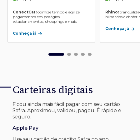
ConectCar:
otimize tempo e agilize
Rhino:
tranquilida
pagamentos em pedágios,
blindados e chofer p
estacionamentos, shoppings e mais.
Conheça já
Conheça já
Carteiras digitais
Ficou ainda mais fácil pagar com seu
cartão
Safra. Aproximou, validou, pagou. É rápido e
seguro.
Apple Pay
Use seu cartão de crédito Safra no app