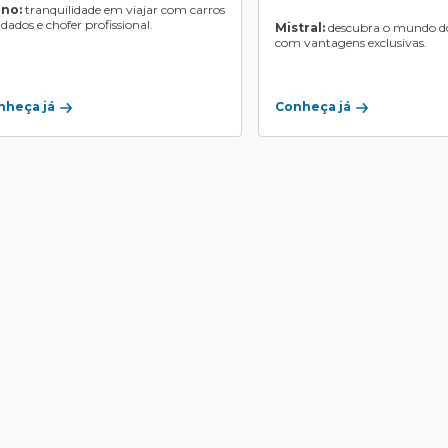
ino:
tranquilidade em viajar com carros
ndados e chofer profissional.
Mistral:
descubra o mundo do
com vantagens exclusivas.
Conheça já
nheça já