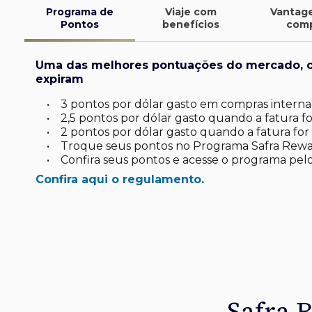
Programa de
Viaje com
Vantag
Pontos
benefícios
com
Uma das melhores pontuações do mercado, 
expiram
•
3 pontos por dólar gasto em compras internac
•
2,5 pontos por dólar gasto quando a fatura for
•
2 pontos por dólar gasto quando a fatura for 
•
Troque seus pontos no Programa Safra Rewa
•
Confira seus pontos e acesse o programa pelo
Confira aqui o regulamento.
finite
d*
latinum
tinum*
ard Platinum*
de investimento
uas viagens.
omo você
sa
 seu dia a dia
Safra 