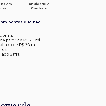
ens em
Anuidade e
pras
Contrato
com pontos que não
ionais.
 a partir de R$ 20 mil.
abaixo de R$ 20 mil​.
rds.
 app Safra.
Rewards