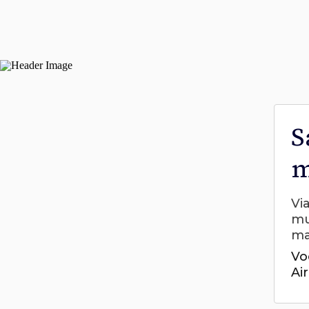
S
m
Vi
mu
ma
Vo
Ai