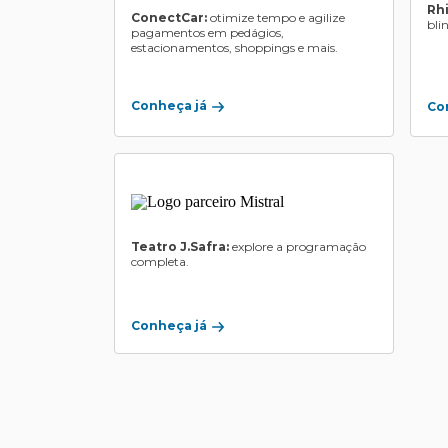
Rh
ConectCar:
otimize tempo e agilize
bli
pagamentos em pedágios,
estacionamentos, shoppings e mais.
Conheça já
Co
Teatro J.Safra:
explore a programação
completa.
Conheça já