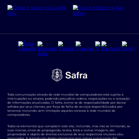
Cartão Safra Empresas
PRSAC
Empréstimo e financiamentos PJ
Regras e Parâmetros de Atuação Banco Safra
Seguros para empresas
Relações com investidores
Derivativos
Remuneração Diferenciada FEE BASED
Agronegócios
Segurança da Informação
Tarifas e serviços Pessoa Física
Termos de Uso
Transparência de remuneração
Guia de Classificação de Natureza Cambial
Toda comunicação através da rede mundial de computadores está sujeita a
Termos e Condições para Portabilidade de Investimento
interrupções ou atrasos, podendo prejudicar ordens, negociações ou a recepção
de informações atualizadas. O Safra, exime-se de responsabilidade por danos
sofridos por seus clientes, por força de falha de serviços disponibilizados por
terceiros, incluindo, sem limitação aqueles conexos à rede mundial de
computadores.
Todos os elementos que compõem este site, incluindo, mas não se limitando, as
suas marcas, sinais de propaganda, textos, fotos e outras imagens, são
propriedade e objeto de direitos exclusivos de seus respectivos titulares e/ou
licenciados. A reprodução destes elementos sem prévia autorização dos