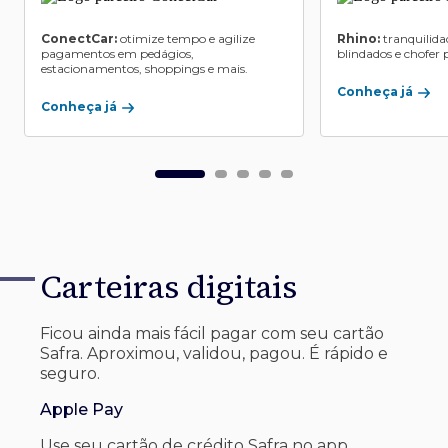
ConectCar:
otimize tempo e agilize
Rhino:
tranquilida
pagamentos em pedágios,
blindados e chofer p
estacionamentos, shoppings e mais.
Conheça já
Conheça já
Carteiras digitais
Ficou ainda mais fácil pagar com seu
cartão
Safra. Aproximou, validou, pagou. É rápido e
seguro.
Apple Pay
Use seu cartão de crédito Safra no app