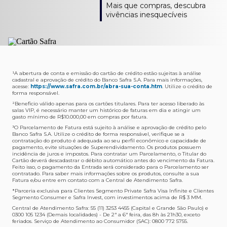
Como verifico os acessos a sala?
Onde consulto meu saldo de pontos?
A entrega é de responsabilidade do fornecedor e será
Livelo?
Mais que compras, descubra
Os acessos podem ser acompanhados e utilizados via
Acesse o App Safra > Cartões > Safra Rewards e consulte
feita por Transportadora ou Correios. O fornecedor do
Para solicitar a transferência dos seus pontos, basta
vivências inesquecíveis
APP Visa Airport Companion. Baixe o app na loja de
sua pontuação. Você também poderá ver a pontuação
produto escolhido verificará o que atende sua região e
acessar o Safra Rewards via App e seguir quatro passos:
aplicativos do seu celular e cadastre seu cartão Safra.
em sua fatura.
fará o envio.
Menu Viagens > Transfira seus pontos > Livelo >
Selecionar a quantidade de pontos a ser transferido.
Posso entrar com acompanhantes?
Os meus Pontos Safra Rewards têm validade?
Em quanto tempo meu produto será entregue?
Os 4 acessos são concedidos ao titular que pode utilizá-
Sim, variando de acordo com o cartão que você possui.
O prazo varia de acordo com o produto escolhido e
Fez compras internacionais com seu cartão de
los liberando o acesso dos acompanhantes.
No Cartão Visa Empresarial, os pontos expiram em 12
endereço de entrega, mas fique tranquilo que
crédito Safra?
meses e, nos cartões, Safra Visa Platinum e Mastercard
informaremos isto para você no momento do resgate.
Confira
aqui
o histórico da taxa de câmbio (em dólar
¹A abertura de conta e emissão do cartão de crédito estão sujeitas à análise
cadastral e aprovação de crédito do Banco Safra S.A. Para mais informações,
Black em 24 meses, a partir do pagamento da respectiva
americano).
acesse:
https://www.safra.com.br/abra-sua-conta.htm
. Utilize o crédito de
Onde posso acompanhar meus pedidos?
fatura. Nos cartões Safra Visa Infinite os pontos não têm
forma responsável.
É simples: acesse a plataforma Safra Rewards, clique em
validade.
²Beneficio válido apenas para os cartões titulares. Para ter acesso liberado às
Menu > Minha conta > Pedidos e pronto.
salas VIP, é necessário manter um histórico de faturas em dia e atingir um
Não tenho pontos suficientes para resgatar um
gasto mínimo de R$10.000,00 em compras por fatura​.
Não recebi meu produto, o que devo fazer?
produto, o que eu faço?
³O Parcelamento de Fatura está sujeito à análise e aprovação de crédito pelo
Entre em contato conosco através da Central de
Banco Safra S.A. Utilize o crédito de forma responsável, verifique se a
A plataforma Safra Rewards conta com produtos de
contratação do produto é adequada ao seu perfil econômico e capacidade de
Atendimento Cartões de Crédito Safra, nos telefones
todos os valores. Caso não tenha pontos suficientes,
pagamento, evite situações de Superendividamento. Os produtos possuem
4001-4460 (Grande São Paulo) ou 0800 728 4460
você pode completar a compra com o seu Cartão de
incidência de juros e impostos. Para contratar um Parcelamento, o Titular do
Cartão deverá descadastrar o débito automático antes do vencimento da Fatura.
(demais localidades). Nossos atendentes estão
Crédito Safra, pagando a diferença.
Feito isso, o pagamento da Entrada será considerado para o Parcelamento ser
preparados para rastrear pedidos e te auxiliar no que for
contratado. Para saber mais informações sobre os produtos, consulte a sua
Quem pode utilizar meus Pontos Safra Rewards?
necessário.
Fatura e/ou entre em contato com a Central de Atendimento Safra.
O titular do Cartão de Crédito que esteja com o
*Parceria exclusiva para Clientes Segmento Private Safra Visa Infinite e Clientes
Não gostei do meu pedido e desejo trocar, o que
pagamento da fatura em dia. Lembre-se que, caso você
Segmento Consumer e Safra Invest, com investimentos acima de R$ 3 MM.
devo fazer?
tenha um cartão adicional, ele também pontuará para
Central de Atendimento Safra: 55 (11) 3253 4455 (Capital e Grande São Paulo) e
0300 105 1234 (Demais localidades) - De 2ª a 6ª feira, das 8h às 21h30, exceto
Entre em contato conosco através da Central de
você.
feriados. Serviço de Atendimento ao Consumidor (SAC): 0800 772 5755.
Atendimento Cartões de Crédito Safra, nos telefones