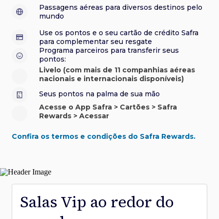
sorteios e muito mais. Faça seu cadastro e aproveite.
roubo e/ou incêndio acidental ao alugar carro no Brasil.
sorteios e muito mais. Faça seu cadastro e aproveite.
Confira aqui o regulamento.
Visa Luxury Hotel Collection:
experiências em
•
Passagens aéreas para diversos destinos pelo
Saiba mais sobre esses e outros benefícios.
hotéis renomados.
mundo
Saiba mais sobre esses e outros benefícios.
Saiba mais sobre esses e outros benefícios.
Saiba mais sobre esses e outros benefícios.
*Cartão não disponível para novas contratações.
Use os pontos e o seu cartão de crédito Safra
*Cartão não disponível para novas contratações.
para complementar seu resgate
*Cartão não disponível para novas contratações.
Programa parceiros para transferir seus
pontos:
Livelo (com mais de 11 companhias aéreas
nacionais e internacionais disponíveis)
Seus pontos na palma de sua mão
Acesse o App Safra > Cartões > Safra
Rewards > Acessar
Confira os termos e condições do Safra Rewards.
Salas Vip ao redor do