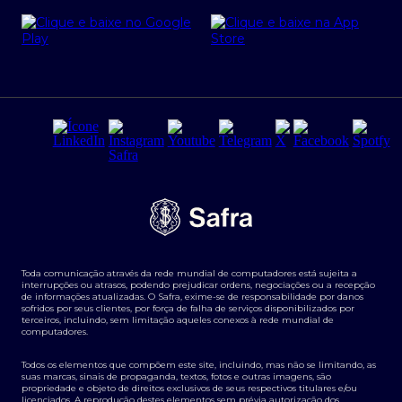
Cartão Safra Empresas
PRSAC
Empréstimo e financiamentos PJ
Regras e Parâmetros de Atuação Banco Safra
Seguros para empresas
Relações com investidores
Derivativos
Remuneração Diferenciada FEE BASED
Agronegócios
Segurança da Informação
Tarifas e serviços Pessoa Física
Termos de Uso
Transparência de remuneração
Guia de Classificação de Natureza Cambial
Toda comunicação através da rede mundial de computadores está sujeita a
Termos e Condições para Portabilidade de Investimento
interrupções ou atrasos, podendo prejudicar ordens, negociações ou a recepção
de informações atualizadas. O Safra, exime-se de responsabilidade por danos
sofridos por seus clientes, por força de falha de serviços disponibilizados por
terceiros, incluindo, sem limitação aqueles conexos à rede mundial de
computadores.
Todos os elementos que compõem este site, incluindo, mas não se limitando, as
suas marcas, sinais de propaganda, textos, fotos e outras imagens, são
propriedade e objeto de direitos exclusivos de seus respectivos titulares e/ou
licenciados. A reprodução destes elementos sem prévia autorização dos