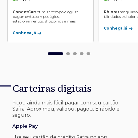
ConectCar:
otimize tempo e agilize
Rhino:
tranquilida
pagamentos em pedágios,
blindados e chofer p
estacionamentos, shoppings e mais.
Conheça já
Conheça já
Carteiras digitais
Ficou ainda mais fácil pagar com seu
cartão
Safra. Aproximou, validou, pagou. É rápido e
seguro.
Apple Pay
Use seu cartão de crédito Safra no app