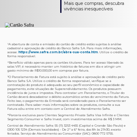
Como verifico os acessos a sala?
Onde consulto meu saldo de pontos?
A entrega é de responsabilidade do fornecedor e será
Livelo?
Mais que compras, descubra
Os acessos podem ser acompanhados e utilizados via
Acesse o App Safra > Cartões > Safra Rewards e consulte
feita por Transportadora ou Correios. O fornecedor do
Para solicitar a transferência dos seus pontos, basta
vivências inesquecíveis
APP Visa Airport Companion. Baixe o app na loja de
sua pontuação. Você também poderá ver a pontuação
produto escolhido verificará o que atende sua região e
acessar o Safra Rewards via App e seguir quatro passos:
aplicativos do seu celular e cadastre seu cartão Safra.
em sua fatura.
fará o envio.
Menu Viagens > Transfira seus pontos > Livelo >
Selecionar a quantidade de pontos a ser transferido.
Posso entrar com acompanhantes?
Os meus Pontos Safra Rewards têm validade?
Em quanto tempo meu produto será entregue?
Os 4 acessos são concedidos ao titular que pode utilizá-
Sim, variando de acordo com o cartão que você possui.
O prazo varia de acordo com o produto escolhido e
Fez compras internacionais com seu cartão de
los liberando o acesso dos acompanhantes.
No Cartão Visa Empresarial, os pontos expiram em 12
endereço de entrega, mas fique tranquilo que
crédito Safra?
meses e, nos cartões, Safra Visa Platinum e Mastercard
informaremos isto para você no momento do resgate.
Confira
aqui
o histórico da taxa de câmbio (em dólar
¹A abertura de conta e emissão do cartão de crédito estão sujeitas à análise
cadastral e aprovação de crédito do Banco Safra S.A. Para mais informações,
Black em 24 meses, a partir do pagamento da respectiva
americano).
acesse:
https://www.safra.com.br/abra-sua-conta.htm
. Utilize o crédito de
Onde posso acompanhar meus pedidos?
fatura. Nos cartões Safra Visa Infinite os pontos não têm
forma responsável.
É simples: acesse a plataforma Safra Rewards, clique em
validade.
²Beneficio válido apenas para os cartões titulares. Para ter acesso liberado às
Menu > Minha conta > Pedidos e pronto.
salas VIP, é necessário manter um histórico de faturas em dia e atingir um
Não tenho pontos suficientes para resgatar um
gasto mínimo de R$10.000,00 em compras por fatura​.
Não recebi meu produto, o que devo fazer?
produto, o que eu faço?
³O Parcelamento de Fatura está sujeito à análise e aprovação de crédito pelo
Entre em contato conosco através da Central de
Banco Safra S.A. Utilize o crédito de forma responsável, verifique se a
A plataforma Safra Rewards conta com produtos de
contratação do produto é adequada ao seu perfil econômico e capacidade de
Atendimento Cartões de Crédito Safra, nos telefones
todos os valores. Caso não tenha pontos suficientes,
pagamento, evite situações de Superendividamento. Os produtos possuem
4001-4460 (Grande São Paulo) ou 0800 728 4460
você pode completar a compra com o seu Cartão de
incidência de juros e impostos. Para contratar um Parcelamento, o Titular do
Cartão deverá descadastrar o débito automático antes do vencimento da Fatura.
(demais localidades). Nossos atendentes estão
Crédito Safra, pagando a diferença.
Feito isso, o pagamento da Entrada será considerado para o Parcelamento ser
preparados para rastrear pedidos e te auxiliar no que for
contratado. Para saber mais informações sobre os produtos, consulte a sua
Quem pode utilizar meus Pontos Safra Rewards?
necessário.
Fatura e/ou entre em contato com a Central de Atendimento Safra.
O titular do Cartão de Crédito que esteja com o
*Parceria exclusiva para Clientes Segmento Private Safra Visa Infinite e Clientes
Não gostei do meu pedido e desejo trocar, o que
pagamento da fatura em dia. Lembre-se que, caso você
Segmento Consumer e Safra Invest, com investimentos acima de R$ 3 MM.
devo fazer?
tenha um cartão adicional, ele também pontuará para
Central de Atendimento Safra: 55 (11) 3253 4455 (Capital e Grande São Paulo) e
0300 105 1234 (Demais localidades) - De 2ª a 6ª feira, das 8h às 21h30, exceto
Entre em contato conosco através da Central de
você.
feriados. Serviço de Atendimento ao Consumidor (SAC): 0800 772 5755.
Atendimento Cartões de Crédito Safra, nos telefones