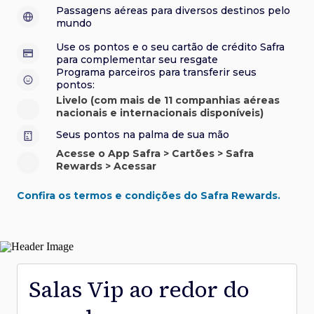
sorteios e muito mais. Faça seu cadastro e aproveite.
roubo e/ou incêndio acidental ao alugar carro no Brasil.
sorteios e muito mais. Faça seu cadastro e aproveite.
Confira aqui o regulamento.
Visa Luxury Hotel Collection:
experiências em
•
Passagens aéreas para diversos destinos pelo
Saiba mais sobre esses e outros benefícios.
hotéis renomados.
mundo
Saiba mais sobre esses e outros benefícios.
Saiba mais sobre esses e outros benefícios.
Saiba mais sobre esses e outros benefícios.
*Cartão não disponível para novas contratações.
Use os pontos e o seu cartão de crédito Safra
*Cartão não disponível para novas contratações.
para complementar seu resgate
*Cartão não disponível para novas contratações.
Programa parceiros para transferir seus
pontos:
Livelo (com mais de 11 companhias aéreas
nacionais e internacionais disponíveis)
Seus pontos na palma de sua mão
Acesse o App Safra > Cartões > Safra
Rewards > Acessar
Confira os termos e condições do Safra Rewards.
Salas Vip ao redor do