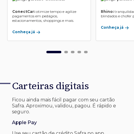
ConectCar:
otimize tempo e agilize
Rhino:
tranquilida
pagamentos em pedágios,
blindados e chofer p
estacionamentos, shoppings e mais.
Conheça já
Conheça já
Carteiras digitais
Ficou ainda mais fácil pagar com seu
cartão
Safra. Aproximou, validou, pagou. É rápido e
seguro.
Apple Pay
Use seu cartão de crédito Safra no app