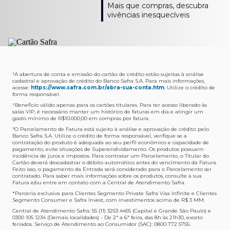
Como verifico os acessos a sala?
Onde consulto meu saldo de pontos?
A entrega é de responsabilidade do fornecedor e será
Livelo?
Mais que compras, descubra
Os acessos podem ser acompanhados e utilizados via
Acesse o App Safra > Cartões > Safra Rewards e consulte
feita por Transportadora ou Correios. O fornecedor do
Para solicitar a transferência dos seus pontos, basta
vivências inesquecíveis
APP Visa Airport Companion. Baixe o app na loja de
sua pontuação. Você também poderá ver a pontuação
produto escolhido verificará o que atende sua região e
acessar o Safra Rewards via App e seguir quatro passos:
aplicativos do seu celular e cadastre seu cartão Safra.
em sua fatura.
fará o envio.
Menu Viagens > Transfira seus pontos > Livelo >
Selecionar a quantidade de pontos a ser transferido.
Posso entrar com acompanhantes?
Os meus Pontos Safra Rewards têm validade?
Em quanto tempo meu produto será entregue?
Os 4 acessos são concedidos ao titular que pode utilizá-
Sim, variando de acordo com o cartão que você possui.
O prazo varia de acordo com o produto escolhido e
Fez compras internacionais com seu cartão de
los liberando o acesso dos acompanhantes.
No Cartão Visa Empresarial, os pontos expiram em 12
endereço de entrega, mas fique tranquilo que
crédito Safra?
meses e, nos cartões, Safra Visa Platinum e Mastercard
informaremos isto para você no momento do resgate.
Confira
aqui
o histórico da taxa de câmbio (em dólar
¹A abertura de conta e emissão do cartão de crédito estão sujeitas à análise
cadastral e aprovação de crédito do Banco Safra S.A. Para mais informações,
Black em 24 meses, a partir do pagamento da respectiva
americano).
acesse:
https://www.safra.com.br/abra-sua-conta.htm
. Utilize o crédito de
Onde posso acompanhar meus pedidos?
fatura. Nos cartões Safra Visa Infinite os pontos não têm
forma responsável.
É simples: acesse a plataforma Safra Rewards, clique em
validade.
²Beneficio válido apenas para os cartões titulares. Para ter acesso liberado às
Menu > Minha conta > Pedidos e pronto.
salas VIP, é necessário manter um histórico de faturas em dia e atingir um
Não tenho pontos suficientes para resgatar um
gasto mínimo de R$10.000,00 em compras por fatura​.
Não recebi meu produto, o que devo fazer?
produto, o que eu faço?
³O Parcelamento de Fatura está sujeito à análise e aprovação de crédito pelo
Entre em contato conosco através da Central de
Banco Safra S.A. Utilize o crédito de forma responsável, verifique se a
A plataforma Safra Rewards conta com produtos de
contratação do produto é adequada ao seu perfil econômico e capacidade de
Atendimento Cartões de Crédito Safra, nos telefones
todos os valores. Caso não tenha pontos suficientes,
pagamento, evite situações de Superendividamento. Os produtos possuem
4001-4460 (Grande São Paulo) ou 0800 728 4460
você pode completar a compra com o seu Cartão de
incidência de juros e impostos. Para contratar um Parcelamento, o Titular do
Cartão deverá descadastrar o débito automático antes do vencimento da Fatura.
(demais localidades). Nossos atendentes estão
Crédito Safra, pagando a diferença.
Feito isso, o pagamento da Entrada será considerado para o Parcelamento ser
preparados para rastrear pedidos e te auxiliar no que for
contratado. Para saber mais informações sobre os produtos, consulte a sua
Quem pode utilizar meus Pontos Safra Rewards?
necessário.
Fatura e/ou entre em contato com a Central de Atendimento Safra.
O titular do Cartão de Crédito que esteja com o
*Parceria exclusiva para Clientes Segmento Private Safra Visa Infinite e Clientes
Não gostei do meu pedido e desejo trocar, o que
pagamento da fatura em dia. Lembre-se que, caso você
Segmento Consumer e Safra Invest, com investimentos acima de R$ 3 MM.
devo fazer?
tenha um cartão adicional, ele também pontuará para
Central de Atendimento Safra: 55 (11) 3253 4455 (Capital e Grande São Paulo) e
0300 105 1234 (Demais localidades) - De 2ª a 6ª feira, das 8h às 21h30, exceto
Entre em contato conosco através da Central de
você.
feriados. Serviço de Atendimento ao Consumidor (SAC): 0800 772 5755.
Atendimento Cartões de Crédito Safra, nos telefones