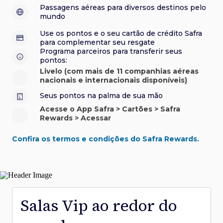
sorteios e muito mais. Faça seu cadastro e aproveite.
roubo e/ou incêndio acidental ao alugar carro no Brasil.
sorteios e muito mais. Faça seu cadastro e aproveite.
Confira aqui o regulamento.
Visa Luxury Hotel Collection:
experiências em
•
Passagens aéreas para diversos destinos pelo
Saiba mais sobre esses e outros benefícios.
hotéis renomados.
mundo
Saiba mais sobre esses e outros benefícios.
Saiba mais sobre esses e outros benefícios.
Saiba mais sobre esses e outros benefícios.
*Cartão não disponível para novas contratações.
Use os pontos e o seu cartão de crédito Safra
*Cartão não disponível para novas contratações.
para complementar seu resgate
*Cartão não disponível para novas contratações.
Programa parceiros para transferir seus
pontos:
Livelo (com mais de 11 companhias aéreas
nacionais e internacionais disponíveis)
Seus pontos na palma de sua mão
Acesse o App Safra > Cartões > Safra
Rewards > Acessar
Confira os termos e condições do Safra Rewards.
Salas Vip ao redor do