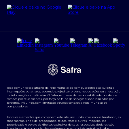
Cartão Safra Empresas
PRSAC
Empréstimo e financiamentos PJ
Regras e Parâmetros de Atuação Banco Safra
Seguros para empresas
Relações com investidores
Derivativos
Remuneração Diferenciada FEE BASED
Agronegócios
Segurança da Informação
Tarifas e serviços Pessoa Física
Termos de Uso
Transparência de remuneração
Guia de Classificação de Natureza Cambial
Toda comunicação através da rede mundial de computadores está sujeita a
Termos e Condições para Portabilidade de Investimento
interrupções ou atrasos, podendo prejudicar ordens, negociações ou a recepção
de informações atualizadas. O Safra, exime-se de responsabilidade por danos
sofridos por seus clientes, por força de falha de serviços disponibilizados por
terceiros, incluindo, sem limitação aqueles conexos à rede mundial de
computadores.
Todos os elementos que compõem este site, incluindo, mas não se limitando, as
suas marcas, sinais de propaganda, textos, fotos e outras imagens, são
propriedade e objeto de direitos exclusivos de seus respectivos titulares e/ou
licenciados. A reprodução destes elementos sem prévia autorização dos